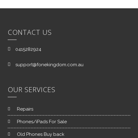
CONTACT US
0415282924
support@fonekingdom.com.au
OUR SERVICES
Repairs
Phones/iPads For Sale
Old Phones Buy back