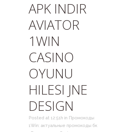
APK INDIR
AVIATOR
1WIN
CASINO
OYUNU
HILESI JNE
DESIGN
Posted at 12:51h
in
Промокоды
1Win: актуальные промокоды бк