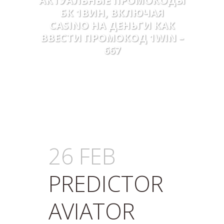
АКТУАЛЬНЫЕ ПРОМОКОДЫ
БК 1ВИН, ВКЛЮЧАЯ
CASINO НА ДЕНЬГИ КАК
ВВЕСТИ ПРОМОКОД 1WIN –
667
26 FEB
PREDICTOR
AVIATOR