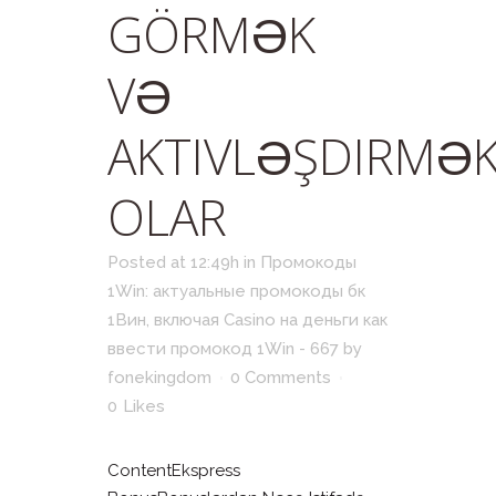
GÖRMƏK
VƏ
AKTIVLƏŞDIRMƏ
OLAR
Posted at 12:49h
in
Промокоды
1Win: актуальные промокоды бк
1Вин, включая Casino на деньги как
ввести промокод 1Win - 667
by
fonekingdom
0 Comments
0
Likes
ContentEkspress