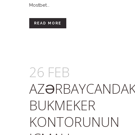
Mostbet...
READ MORE
26 FEB
AZƏRBAYCANDAK
BUKMEKER
KONTORUNUN