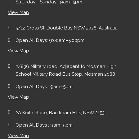
Saturday - Sunday : 9am–5pm
View Map
5/12 Cross St, Double Bay NSW 2028, Australia
Open All Days: 9:00am–5:00pm
View Map
2/836 Military road, Adjacent to Mosman High
School Military Road Bus Stop, Mosman 2088
Open All Days : 9am–5pm
View Map
2A Keith Place, Baulkham Hills, NSW 2153
Open All Days : 9am–5pm
View Map