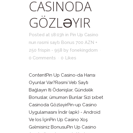
CASINODA
GÖZLƏYIR
Posted at 18:03h
in
Pin Up Casino
nun rəsmi saytı Bonus 700 AZN +
250 frispin - 958
by
fonekingdom
0 Comments
0
Likes
ContentPin Up Casino-da Hansı
Oyunlar Var?Rəsmi Veb Saytı
Bağlayın️ Iti Ödənişlər, Gündəlik
Bonuslar, ümumən Bunlar Sizi 1xbet
Casinoda GözləyirPin-up Casino
Uygulamasını İndir (apk) - Android
Ve Ios İçinPin Up Casino Xoş
Gəlmisiniz BonusuPin Up Casino