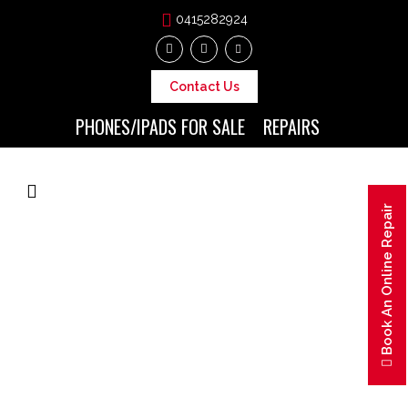
0415282924
Contact Us
PHONES/IPADS FOR SALE
REPAIRS
Book An Online Repair