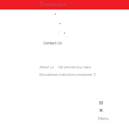
0415282924
Contact Us
About us
Old phones buy back
Educational institutions/corporate
Menu