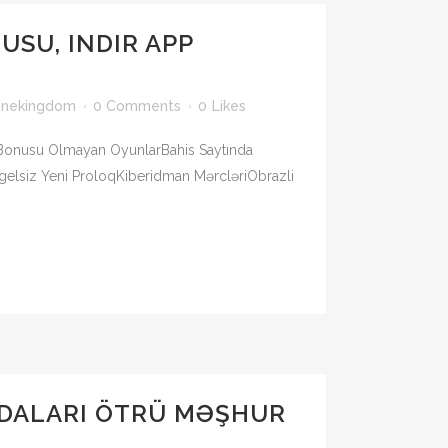
NUSU, INDIR APP
onekingdom
0 Comments
0
Likes
 Bonusu Olmayan OyunlarBahis Saytında
Engelsiz Yeni ProloqKiberidman MərcləriObrazli
AYDALARI ÖTRÜ MƏŞHUR