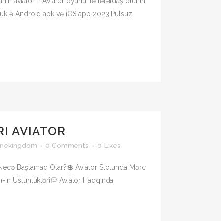
in aviator – Aviator oyunu ilə tərəfdaş olunin
Yüklə Android apk və iOS app 2023 Pulsuz
I AVIATOR
onekingdom
0 Comments
0
Likes
 Necə Başlamaq Olar?💲 Aviator Slotunda Mərc
n-in Üstünlükləri💭 Aviator Haqqında