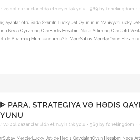
r və bol qazanclar əldə etməyin tək yolu - 969
by
fonekingdom
i Başlayanlar ötrü Sadə SxemIn Lucky Jet Oyununun MahiyyətiLucky J
 Necə Oynamaq OlarHədis Hesabını Necə Artırmaq OlarCəld Verilən 
ky Jet-də Aparmaq Mümkündürmü?İki MərcSubay MərclərOyun Hesabını..
 ᐈ PARA, STRATEGIYA VƏ HƏDIS QA
OYUNU
r və bol qazanclar əldə etməyin tək yolu - 969
by
fonekingdom
Subay MərclərLucky Jet-də Hədis QaydalarıOyun Hesabını Necə Artı