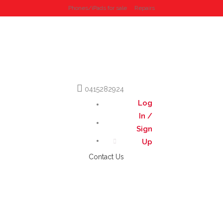
Phones/iPads for sale
Repairs
0415282924
Log
In /
Sign
Up
Contact Us