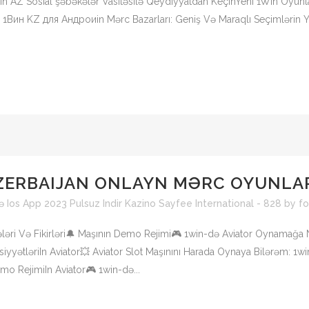
n AZ Sosial şəbəkələr Vasitəsilə Qeydiyyatdan KeçinYeni 1Win Oyunları
1Вин KZ для Андроиin Mərc Bazarları: Geniş Və Maraqlı Seçimlərin 
AZERBAIJAN ONLAYN MƏRC OYUNLAR
ə Ios App 2023 Pulsuz Indir Kazino Sayfee International - 828
by
f
ələri Və Fikirləri🔔 Maşının Demo Rejimi🎮 1win-də Aviator Oynamağa
iyyətləriIn Aviator💥 Aviator Slot Maşınını Harada Oynaya Bilərəm: 1wi
emo RejimiIn Aviator🎮 1win-də...