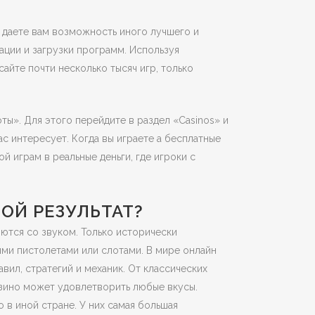
 даете вам возможность иного лучшего и
ации и загрузки программ. Используя
айте почти несколько тысяч игр, только
ты». Для этого перейдите в раздел «Casinos» и
с интересует. Когда вы играете а бесплатные
й играм в реальные деньги, где игроки с
ОЙ РЕЗУЛЬТАТ?
яются со звуком. Только исторически
ыми пистолетами или слотами. В мире онлайн
ил, стратегий и механик. От классических
азино может удовлетворить любые вкусы.
 в иной стране. У них самая большая