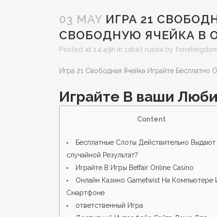
03 MAY
ИГРА 21 СВОБОДН
СВОБОДНУЮ ЯЧЕЙКА В 
Posted at 14:49h
in
1xbet russia
by
fonekingdo
Игра 21 Свободная Ячейка Играйте Бесплатно 
Играйте В ваши Люб
Content
Бесплатные Слоты Действительно Выдают
случайной Результат?
Играйте В Игры Betfair Online Casino
Онлайн Казино Gametwist На Компьютере 
Смартфоне
ответственный Игра