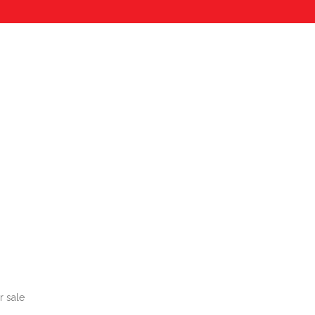
r sale