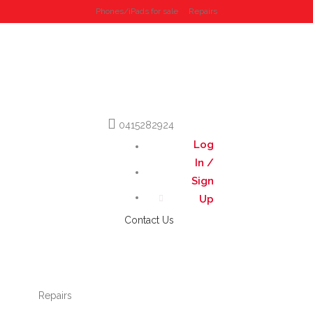
Phones/iPads for sale
Repairs
0415282924
Log
In /
Sign
Up
Contact Us
Repairs