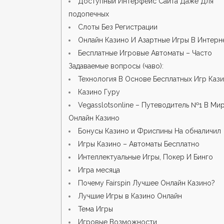
Доступный Интерфейс Сайта Даже Для
подопечных
Слоты Без Регистрации
Онлайн Казино И Азартные Игры В Интерн
Бесплатные Игровые Автоматы – Часто
Задаваемые вопросы (чаво):
Технология В Основе Бесплатных Игр Каз
Казино Гуру
Vegasslotsonline – Путеводитель №1 В Ми
Онлайн Казино
Бонусы Казино и Фриспины На обналичил
Игры Казино – Автоматы Бесплатно
Интеллектуальные Игры, Покер И Бинго
Игра месяца
Почему Fairspin Лучшее Онлайн Казино?
Лучшие Игры в Казино Онлайн
Тема Игры
Игровые Возможности