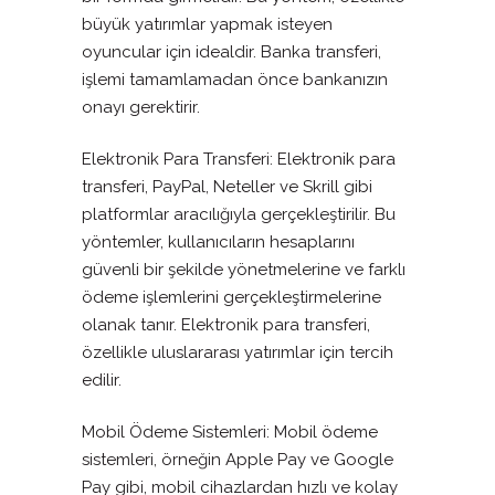
büyük yatırımlar yapmak isteyen
oyuncular için idealdir. Banka transferi,
işlemi tamamlamadan önce bankanızın
onayı gerektirir.
Elektronik Para Transferi: Elektronik para
transferi, PayPal, Neteller ve Skrill gibi
platformlar aracılığıyla gerçekleştirilir. Bu
yöntemler, kullanıcıların hesaplarını
güvenli bir şekilde yönetmelerine ve farklı
ödeme işlemlerini gerçekleştirmelerine
olanak tanır. Elektronik para transferi,
özellikle uluslararası yatırımlar için tercih
edilir.
Mobil Ödeme Sistemleri: Mobil ödeme
sistemleri, örneğin Apple Pay ve Google
Pay gibi, mobil cihazlardan hızlı ve kolay