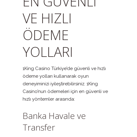
EN GÜVENLI
VE HIZLI
ÖDEME
YOLLARI
1King Casino Türkiye’de güvenli ve hızlı
ödeme yolları kullanarak oyun
deneyiminizi iyileştirebilirsiniz. 1King
Casino’nun ödemeleri için en güvenli ve
hızlı yöntemler arasında:
Banka Havale ve
Transfer