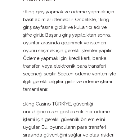
1King giriş yapmak ve ödeme yapmak için
basit adımlar izlenebilir. Öncelikle, 1king
giriş sayfasına gidilir ve kullanıcı adı ve
şifre girilir. Başarılı giriş yapıldıktan sonra,
oyunlar arasında gezinmek ve istenen
oyunu seçmek için gerekli işlemler yapılır.
Ödeme yapmak için, kredi kartı, banka
transferi veya elektronik para transferi
seçeneği seçilir. Seçilen ödeme yöntemiyle
ilgili gerekli bilgiler girilir ve ödeme işlemi
tamamlanır.
1King Casino TÜRKİYE, güvenliği
önceliğine özen göstererek, her ödeme
işlemi için gerekli güvenlik önlemlerini
uygular. Bu, oyuncuların para transferi
sırasında güvenliğini sağlar ve olası riskleri