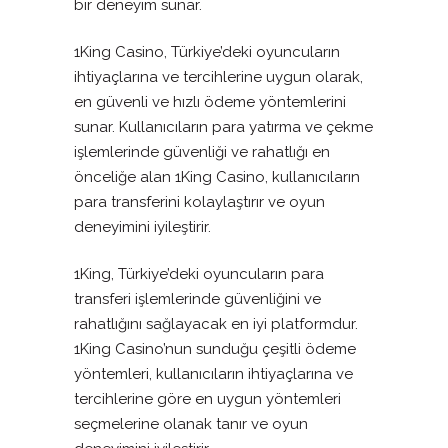
bir deneyim sunar.
1King Casino, Türkiye’deki oyuncuların
ihtiyaçlarına ve tercihlerine uygun olarak,
en güvenli ve hızlı ödeme yöntemlerini
sunar. Kullanıcıların para yatırma ve çekme
işlemlerinde güvenliği ve rahatlığı en
önceliğe alan 1King Casino, kullanıcıların
para transferini kolaylaştırır ve oyun
deneyimini iyileştirir.
1King, Türkiye’deki oyuncuların para
transferi işlemlerinde güvenliğini ve
rahatlığını sağlayacak en iyi platformdur.
1King Casino’nun sunduğu çeşitli ödeme
yöntemleri, kullanıcıların ihtiyaçlarına ve
tercihlerine göre en uygun yöntemleri
seçmelerine olanak tanır ve oyun