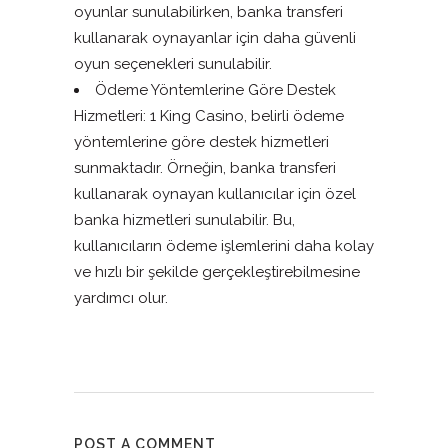
oyunlar sunulabilirken, banka transferi
kullanarak oynayanlar için daha güvenli
oyun seçenekleri sunulabilir.
Ödeme Yöntemlerine Göre Destek
Hizmetleri: 1 King Casino, belirli ödeme
yöntemlerine göre destek hizmetleri
sunmaktadır. Örneğin, banka transferi
kullanarak oynayan kullanıcılar için özel
banka hizmetleri sunulabilir. Bu,
kullanıcıların ödeme işlemlerini daha kolay
ve hızlı bir şekilde gerçekleştirebilmesine
yardımcı olur.
POST A COMMENT