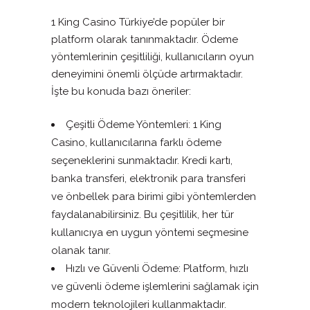
1 King Casino Türkiye’de popüler bir
platform olarak tanınmaktadır. Ödeme
yöntemlerinin çeşitliliği, kullanıcıların oyun
deneyimini önemli ölçüde artırmaktadır.
İşte bu konuda bazı öneriler:
Çeşitli Ödeme Yöntemleri: 1 King
Casino, kullanıcılarına farklı ödeme
seçeneklerini sunmaktadır. Kredi kartı,
banka transferi, elektronik para transferi
ve önbellek para birimi gibi yöntemlerden
faydalanabilirsiniz. Bu çeşitlilik, her tür
kullanıcıya en uygun yöntemi seçmesine
olanak tanır.
Hızlı ve Güvenli Ödeme: Platform, hızlı
ve güvenli ödeme işlemlerini sağlamak için
modern teknolojileri kullanmaktadır.