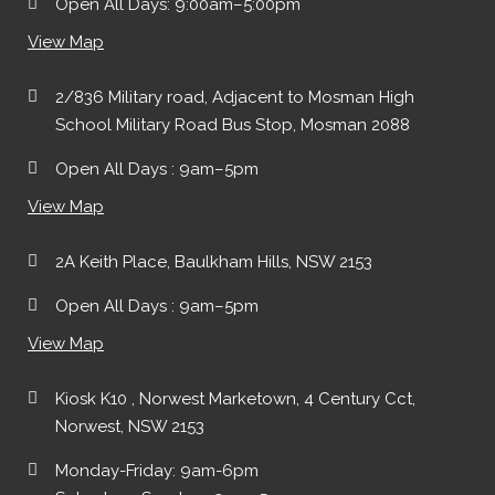
Open All Days: 9:00am–5:00pm
View Map
2/836 Military road, Adjacent to Mosman High
School Military Road Bus Stop, Mosman 2088
Open All Days : 9am–5pm
View Map
2A Keith Place, Baulkham Hills, NSW 2153
Open All Days : 9am–5pm
View Map
Kiosk K10 , Norwest Marketown, 4 Century Cct,
Norwest, NSW 2153
Monday-Friday: 9am-6pm