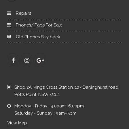
Repairs
Phones/iPads For Sale
Old Phones Buy back
Shop 2A, Kings Cross Station, 107 Darlinghurst road,
Potts Point, NSW -2011
Monday - Friday : 9.00am–6.00pm
Saturday - Sunday : 9am–5pm
View Map