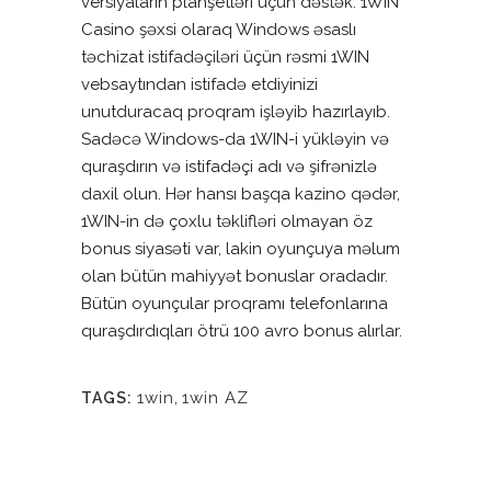
versiyaların planşetləri üçün dəstək. 1WIN
Casino şəxsi olaraq Windows əsaslı
təchizat istifadəçiləri üçün rəsmi 1WIN
vebsaytından istifadə etdiyinizi
unutduracaq proqram işləyib hazırlayıb.
Sadəcə Windows-da 1WIN-i yükləyin və
quraşdırın və istifadəçi adı və şifrənizlə
daxil olun. Hər hansı başqa kazino qədər,
1WIN-in də çoxlu təklifləri olmayan öz
bonus siyasəti var, lakin oyunçuya məlum
olan bütün mahiyyət bonuslar oradadır.
Bütün oyunçular proqramı telefonlarına
quraşdırdıqları ötrü 100 avro bonus alırlar.
1win
,
1win AZ
TAGS: