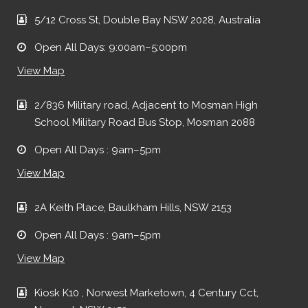
5/12 Cross St, Double Bay NSW 2028, Australia
Open All Days: 9:00am–5:00pm
View Map
2/836 Military road, Adjacent to Mosman High
School Military Road Bus Stop, Mosman 2088
Open All Days : 9am–5pm
View Map
2A Keith Place, Baulkham Hills, NSW 2153
Open All Days : 9am–5pm
View Map
Kiosk K10 , Norwest Marketown, 4 Century Cct,