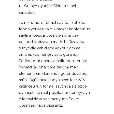
Onlayn oyunlar 1Win-in ikinci iş
sahəsidir.
1win kazinosu formal saytda əlahiddə
tabda yerləşir və bukmeker kontorunun
saytının başqa bölmələri kimi bax:
cəzbedici dizayna malikdir. Dizaynda
subyektiv vahid şey yoxdur, amma
ümumilikdə hər şey səlis görünür.
Tərtibatçılar ənənəvi həllərdən kənara
çıxmadılar, ona görə də ümumən
elementlərin dumansiz göründüyü əsl
mühit üçün acıqlı boya seçdilər. 1WIN
kazinosunun formal saytında siz özgə
oyunçularla real peşəkar poker oynaya
biləcəyiniz yuxarı menyuda Poker
bölməsini tapa bilərsiniz.