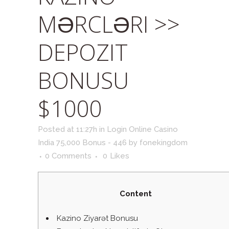
MƏRCLƏRI >>
DEPOZIT
BONUSU
$1000
Posted at 11:27h
in
Login Online Casino
India 75,000 Bonus - 446
by
fonekingdom
0 Comments
0
Likes
Content
Kazino Ziyarət Bonusu