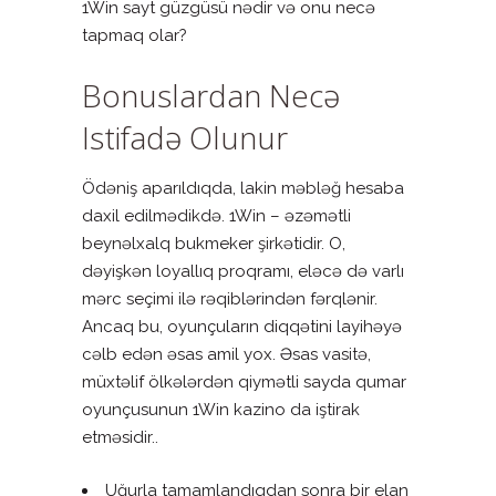
1Win sayt güzgüsü nədir və onu necə
tapmaq olar?
Bonuslardan Necə
Istifadə Olunur
Ödəniş aparıldıqda, lakin məbləğ hesaba
daxil edilmədikdə. 1Win – əzəmətli
beynəlxalq bukmeker şirkətidir. O,
dəyişkən loyallıq proqramı, eləcə də varlı
mərc seçimi ilə rəqiblərindən fərqlənir.
Ancaq bu, oyunçuların diqqətini layihəyə
cəlb edən əsas amil yox. Əsas vasitə,
müxtəlif ölkələrdən qiymətli sayda qumar
oyunçusunun 1Win kazino da iştirak
etməsidir..
Uğurla tamamlandıqdan sonra bir elan