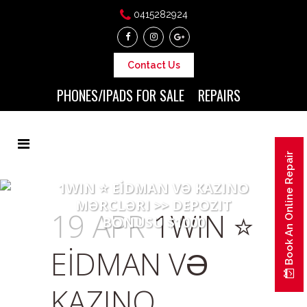
0415282924
Contact Us
PHONES/IPADS FOR SALE
REPAIRS
Book An Online Repair
1WIN ⭐ EİDMAN VƏ KAZINO
MƏRCLƏRI >> DEPOZIT
19 APR
1WIN ⭐
BONUSU $1000
EİDMAN VƏ
KAZINO