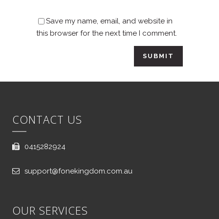
Save my name, email, and website in
this browser for the next time I comment.
CONTACT US
0415282924
support@fonekingdom.com.au
OUR SERVICES