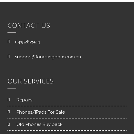
CONTACT US
0415282924
support@fonekingdom.com.au
OUR SERVICES
Repairs
Phones/iPads For Sale
Old Phones Buy back