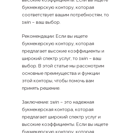
букмекерскую контору, которая
соответствует вашим потребностям, то
1win – ваш выбор.
Рекомендации: Если вы ищете
букмекерскую контору, которая
предлагает высокие коэффициенты и
широкий спектр услуг, то 1win – ваш
выбор. В этой статье мы рассмотрим
основные преимущества и функции
этой конторы, чтобы помочь вам
принять решение.
Заключение: 1win – это надежная
букмекерская контора, которая
предлагает широкий спектр услуг и
высокие коэффициенты. Если вы ищете
букмекерскую контору, которая