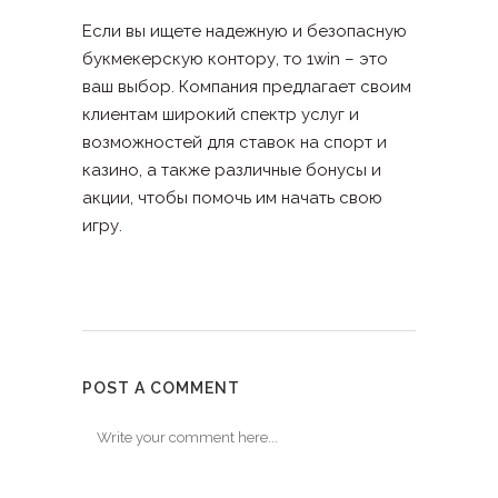
Если вы ищете надежную и безопасную
букмекерскую контору, то 1win – это
ваш выбор. Компания предлагает своим
клиентам широкий спектр услуг и
возможностей для ставок на спорт и
казино, а также различные бонусы и
акции, чтобы помочь им начать свою
игру.
POST A COMMENT