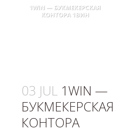
1WIN — БУКМЕКЕРСКАЯ
КОНТОРА 1ВИН
03 JUL
1WIN —
БУКМЕКЕРСКАЯ
КОНТОРА