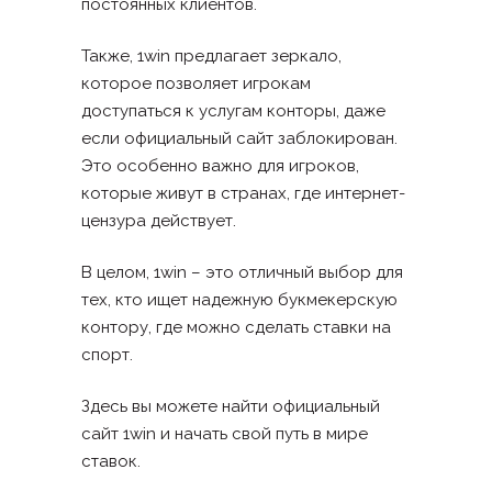
постоянных клиентов.
Также, 1win предлагает зеркало,
которое позволяет игрокам
доступаться к услугам конторы, даже
если официальный сайт заблокирован.
Это особенно важно для игроков,
которые живут в странах, где интернет-
цензура действует.
В целом, 1win – это отличный выбор для
тех, кто ищет надежную букмекерскую
контору, где можно сделать ставки на
спорт.
Здесь вы можете найти официальный
сайт 1win и начать свой путь в мире
ставок.