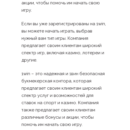
акции, чтобы помочь им начать свою
игру.
Если вы уже зарегистрированы на 1win,
вы можете начать играть, выбрав
нужный вам тип игры. Компания
предлагает своим клиентам широкий
спектр игр, включая казино, лотереи и
другие.
1win – это надежная и
1вин
безопасная
букмекерская контора, которая
предлагает своим клиентам широкий
спектр услуг и возможностей для
ставок на спорт и казино. Компания
также предлагает своим клиентам
различные бонусы и акции, чтобы
помочь им начать свою игру.