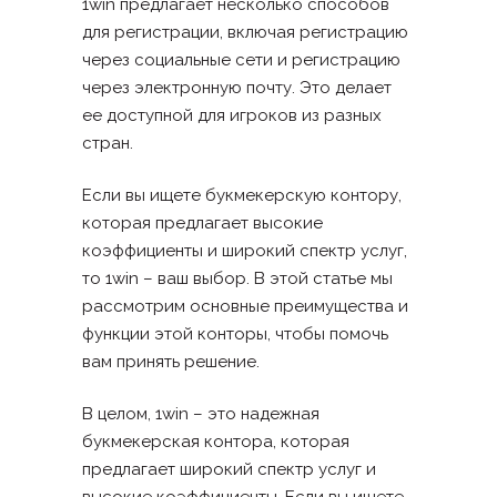
1win предлагает несколько способов
для регистрации, включая регистрацию
через социальные сети и регистрацию
через электронную почту. Это делает
ее доступной для игроков из разных
стран.
Если вы ищете букмекерскую контору,
которая предлагает высокие
коэффициенты и широкий спектр услуг,
то 1win – ваш выбор. В этой статье мы
рассмотрим основные преимущества и
функции этой конторы, чтобы помочь
вам принять решение.
В целом, 1win – это надежная
букмекерская контора, которая
предлагает широкий спектр услуг и
высокие коэффициенты. Если вы ищете