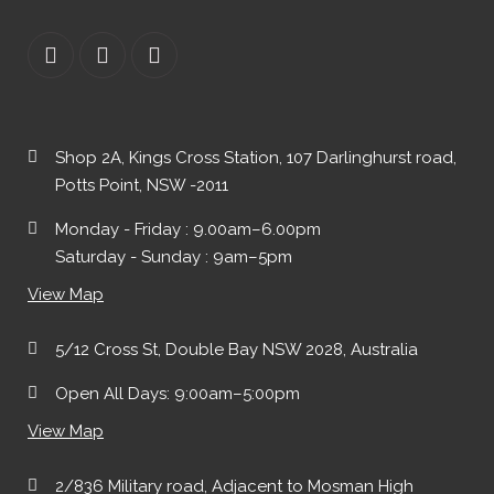
Shop 2A, Kings Cross Station, 107 Darlinghurst road,
Potts Point, NSW -2011
Monday - Friday : 9.00am–6.00pm
Saturday - Sunday : 9am–5pm
View Map
5/12 Cross St, Double Bay NSW 2028, Australia
Open All Days: 9:00am–5:00pm
View Map
2/836 Military road, Adjacent to Mosman High