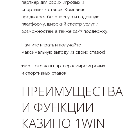
партнер для своих игровых и
спортивных ставок. Компания
предлагает безопасную и надежную
платформу, широкий спектр услуг и
возможностей, а также 24/7 поддержку.
Начните играть и получайте
максимальную выгоду из своих ставок!
1win – это ваш партнер в мире игровых
и спортивных ставок!
ПРЕИМУЩЕСТВА
И ФУНКЦИИ
КАЗИНО 1WIN