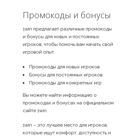
Промокоды и бонусы
1win предлагает различные промокоды
и бонусы для новых и постоянных
игроков, чтобы помочь вам начать свой
игровой опыт.
Промокоды для новых игроков
Бонусы для постоянных игроков
Промокоды для конкретных игр
Вы можете найти информацию о
промокодах и бонусах на официальном
сайте 1win.
1win – это лучшее место для игроков,
которые ищут комфорт, доступность и