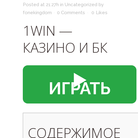
Posted at 21:27h
in
Uncategorized
by
fonekingdom
0 Comments
0
Likes
1WIN —
КАЗИНО И БК
▶️
ИГРАТЬ
СОДЕРЖИМОЕ