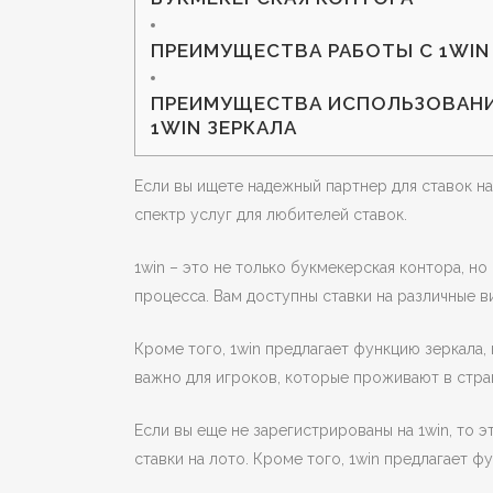
ПРЕИМУЩЕСТВА РАБОТЫ С 1WIN
ПРЕИМУЩЕСТВА ИСПОЛЬЗОВАН
1WIN ЗЕРКАЛА
Если вы ищете надежный партнер для ставок на
спектр услуг для любителей ставок.
1win – это не только букмекерская контора, н
процесса. Вам доступны ставки на различные ви
Кроме того, 1win предлагает функцию зеркала,
важно для игроков, которые проживают в стран
Если вы еще не зарегистрированы на 1win, то э
ставки на лото. Кроме того, 1win предлагает 