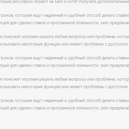
торые регулярно играют на 1win и хотят получать дополнительны
роков, которые ищут надежный и удобный способ делать ставки 
ий для сделки ставок и программой лояльности, 1win предлагает
рая поможет игрокам решить любые вопросы или проблемы, котор
спользовать некоторые функции или имеют проблемы с доступом 
роков, которые ищут надежный и удобный способ делать ставки 
ий для сделки ставок и программой лояльности, 1win предлагает
рая поможет игрокам решить любые вопросы или проблемы, котор
спользовать некоторые функции или имеют проблемы с доступом 
роков, которые ищут надежный и удобный способ делать ставки 
ий для сделки ставок и программой лояльности, 1win предлагает