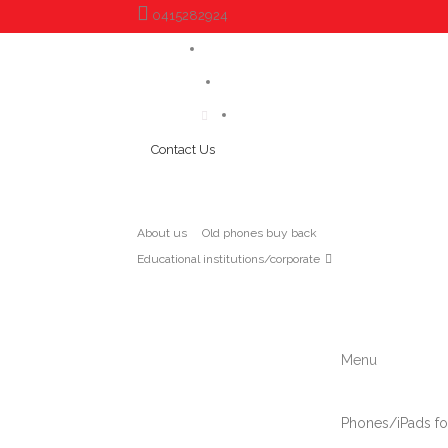
0415282924
Contact Us
About us
Old phones buy back
Educational institutions/corporate
Menu
Phones/iPads fo