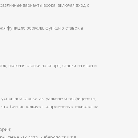
 различные варианты входа, включая вход с
чая функцию зеркала, функцию ставок в
к, включая ставки на спорт, ставки на игры и
я успешной ставки: актуальные коэффициенты,
 что 1win использует современные технологии
ории;
ы, такие как лото, киберспорт и т.д.