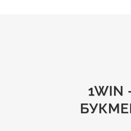
1WIN
БУКМЕ