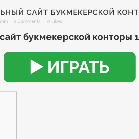
ЬНЫЙ САЙТ БУКМЕКЕРСКОЙ КОНТ
gdom
0 Comments
0
Likes
сайт букмекерской конторы 
▶️ ИГРАТЬ