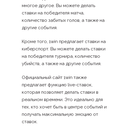
многое другое. Вы можете делать
ставки на победителя матча,
количество забитых голов, а также на
другие события.
Кроме того, 1win предлагает ставки на
киберспорт. Вы можете делать ставки
на победителя турнира, количество
убийств, а также на другие события.
Официальный сайт 1win также
предлагает функцию live-ставок,
которая позволяет делать ставки в
реальном времени. Это идеально для
тех, кто хочет быть в центре событий и
получать максимальную эмоцию от
ставок.