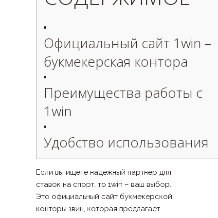
Официальный сайт 1win –
букмекерская контора
Преимущества работы с
1win
Удобство использования
Если вы ищете надежный партнер для
ставок на спорт, то 1win – ваш выбор.
Это официальный сайт букмекерской
конторы 1вин, которая предлагает