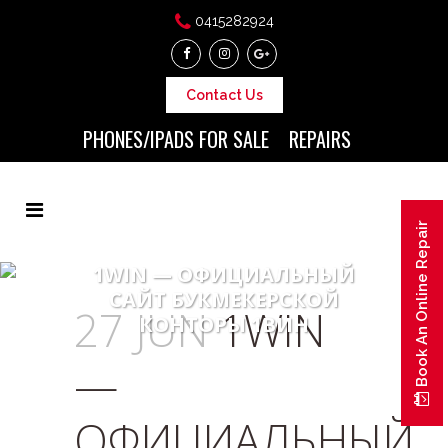
0415282924
Contact Us
PHONES/IPADS FOR SALE
REPAIRS
Book An Online Repair
1WIN — ОФИЦИАЛЬНЫЙ
САЙТ БУКМЕКЕРСКОЙ
27 JUN
1WIN
КОНТОРЫ 1ВИН
—
ОФИЦИАЛЬНЫЙ