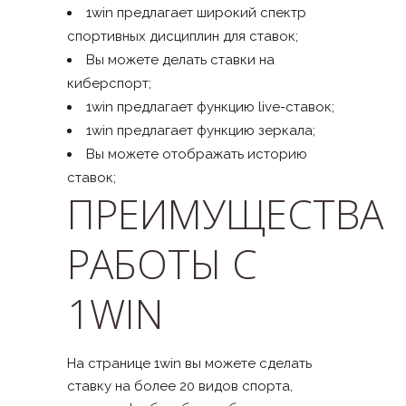
1win предлагает широкий спектр
спортивных дисциплин для ставок;
Вы можете делать ставки на
киберспорт;
1win предлагает функцию live-ставок;
1win предлагает функцию зеркала;
Вы можете отображать историю
ставок;
ПРЕИМУЩЕСТВА
РАБОТЫ С
1WIN
На странице 1win вы можете сделать
ставку на более 20 видов спорта,