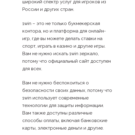
широкий спектр услуг для игроков из
России и других стран.
1win – это не только букмекерская
контора, но и платформа для онлайн-
игр, где вы можете делать ставки на
спорт, играть в казино и другие игры.
Вам не нужно искать 1win зеркало,
потому что официальный сайт доступен
для всех.
Вам не нужно беспокоиться о
безопасности своих данных, потому что
1win использует современные
технологии для защиты информации.
Вам также доступны различные
способы оплаты, включая банковские
карты, электронные деньги и другие.