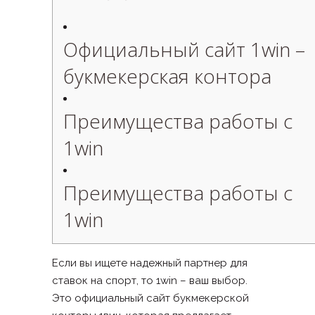
Официальный сайт 1win –
букмекерская контора
Преимущества работы с
1win
Преимущества работы с
1win
Если вы ищете надежный партнер для
ставок на спорт, то 1win – ваш выбор.
Это официальный сайт букмекерской