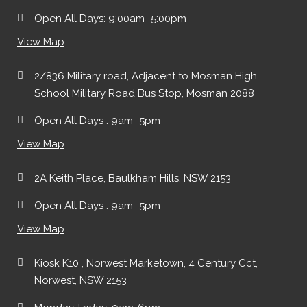
Open All Days: 9:00am–5:00pm
View Map
2/836 Military road, Adjacent to Mosman High
School Military Road Bus Stop, Mosman 2088
Open All Days : 9am–5pm
View Map
2A Keith Place, Baulkham Hills, NSW 2153
Open All Days : 9am–5pm
View Map
Kiosk K10 , Norwest Marketown, 4 Century Cct,
Norwest, NSW 2153