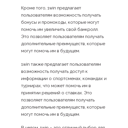
Кроме того, 1win предлагает
пользователям возможность получать
бонусы и промокоды, которые могут
помочь им увеличить свой банкролл.
Это позволяет пользователям получать
дополнительные преимуществ, которые
могут помочь им в будущем.
1win также предлагает пользователям
возможность получать доступ к
информации о спортсменах, командах и
турнирах, что может помочь им в
принятии решений о ставках. Это
позволяет пользователям получать
дополнительные преимуществ, которые
могут помочь им в будущем.
В целом, 1win – это отличный выбор для