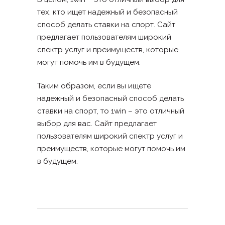
тех, кто ищет надежный и безопасный
способ делать ставки на спорт. Сайт
предлагает пользователям широкий
спектр услуг и преимуществ, которые
могут помочь им в будущем.
Таким образом, если вы ищете
надежный и безопасный способ делать
ставки на спорт, то 1win – это отличный
выбор для вас. Сайт предлагает
пользователям широкий спектр услуг и
преимуществ, которые могут помочь им
в будущем.