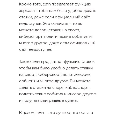
Кроме того, 1win предлагает функцию
зеркала, чтобы вам было удобно делать
ставки, даже если официальный сайт
недоступен. Это означает, что вы
можете делать ставки на спорт,
киберспорт, политические события и
многое другое, даже если официальный
сайт недоступен.
Также, 1win предлагает функцию ставок,
чтобы вам было удобно делать ставки
на спорт, киберспорт, политические
события и многое другое. Вы можете
делать ставки на спорт, киберспорт,
политические события и многое другое,
и получать выигрышные суммы.
В целом, 1win – это лучшее, что есть на