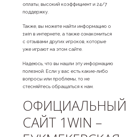
оплаты, высокий коэффициент и 24/7
поддержку.
Также, вы можете найти информацию о
1win в интернете, а также ознакомиться
с отзывами других игроков, которые
уже играют на этом сайте.
Надеюсь, что вы нашли эту информацию
полезной. Если у вас есть какие-либо
вопросы или проблемы, то не
стесняйтесь обращаться к нам.
ОФИЦИАЛЬНЫЙ
САЙТ 1WIN –