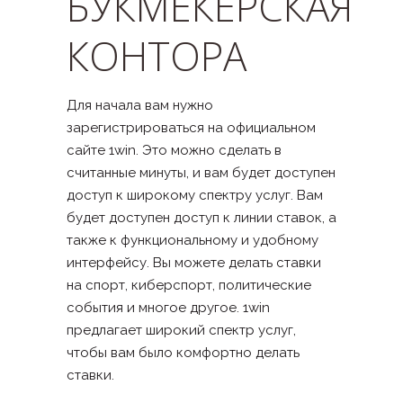
БУКМЕКЕРСКАЯ
КОНТОРА
Для начала вам нужно
зарегистрироваться на официальном
сайте 1win. Это можно сделать в
считанные минуты, и вам будет доступен
доступ к широкому спектру услуг. Вам
будет доступен доступ к линии ставок, а
также к функциональному и удобному
интерфейсу. Вы можете делать ставки
на спорт, киберспорт, политические
события и многое другое. 1win
предлагает широкий спектр услуг,
чтобы вам было комфортно делать
ставки.