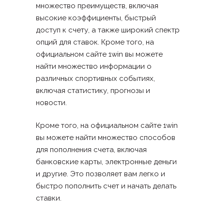
множество преимуществ, включая
высокие коэффициенты, быстрый
доступ к счету, а также широкий спектр
опций для ставок. Кроме того, на
официальном сайте 1win вы можете
найти множество информации о
различных спортивных событиях,
включая статистику, прогнозы и
новости.
Кроме того, на официальном сайте 1win
вы можете найти множество способов
для пополнения счета, включая
банковские карты, электронные деньги
и другие. Это позволяет вам легко и
быстро пополнить счет и начать делать
ставки.