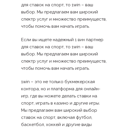
для ставок на спорт, то 1win – ваш
выбор. Мы предлагаем вам широкий
спектр услуг и множество преимуществ,
чтобы помочь вам начать играть.
Если вы ищете надежный
1 вин
партнер
для ставок на спорт, то 1win – ваш
выбор. Мы предлагаем вам широкий
спектр услуг и множество преимуществ,
чтобы помочь вам начать играть.
1win – это не только букмекерская
контора, но и платформа для онлайн-
игр, где вы можете делать ставки на
спорт, играть в казино и другие игры.
Мы предлагаем вам широкий выбор
ставок на спорт, включая футбол,
баскетбол, хоккей и другие виды