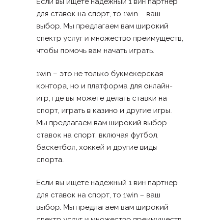
Если вы ищете надежный
1 вин
партнер
для ставок на спорт, то 1win – ваш
выбор. Мы предлагаем вам широкий
спектр услуг и множество преимуществ,
чтобы помочь вам начать играть.
1win – это не только букмекерская
контора, но и платформа для онлайн-
игр, где вы можете делать ставки на
спорт, играть в казино и другие игры.
Мы предлагаем вам широкий выбор
ставок на спорт, включая футбол,
баскетбол, хоккей и другие виды
спорта.
Если вы ищете надежный
1 вин
партнер
для ставок на спорт, то 1win – ваш
выбор. Мы предлагаем вам широкий
спектр услуг и множество преимуществ,