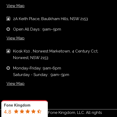
View Map
2A Keith Place, Baulkham Hills, NSW 2153
Open All Days : 9am–5pm
View Map
Kiosk K10 , Norwest Marketown, 4 Century Cct,
Norwest, NSW 2153
Monday-Friday: 9am-6pm
Saturday - Sunday : 9am–5pm
View Map
Fone Kingdom
4.8
Copyright ©2019 Fone Kingdom, LLC. All rights