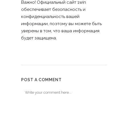
Важно! Официальный сайт 1win
обеспечивает безопасность и
конфиденциальность вашей
информации, поэтому вы можете быть
уверены в том, что ваша информация
будет защищена.
POST A COMMENT