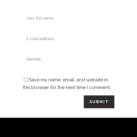
Save my name, email, and website in
this browser for the next time I comment.