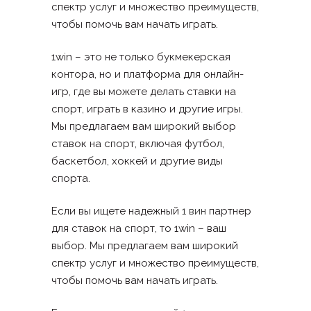
спектр услуг и множество преимуществ,
чтобы помочь вам начать играть.
1win – это не только букмекерская
контора, но и платформа для онлайн-
игр, где вы можете делать ставки на
спорт, играть в казино и другие игры.
Мы предлагаем вам широкий выбор
ставок на спорт, включая футбол,
баскетбол, хоккей и другие виды
спорта.
Если вы ищете надежный
1 вин
партнер
для ставок на спорт, то 1win – ваш
выбор. Мы предлагаем вам широкий
спектр услуг и множество преимуществ,
чтобы помочь вам начать играть.