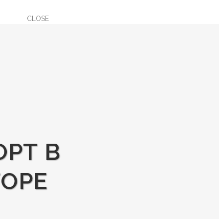
CLOSE
OTHERS
ОРТ В
ТОРЕ