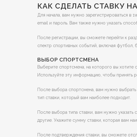
КАК СДЕЛАТЬ СТАВКУ НА
Для начала, вам нужно зарегистрироваться в 1w
email и пароль. Вам также нужно указать спосо
После регистрации, вы сможете перейти к разде
спектр спортивных событий, включая футбол, б
ВЫБОР СПОРТСМЕНА
Выберите спортсмена, на которого вы хотите с
Используйте эту информацию, чтобы принять р
После выбора спортсмена, вам нужно выбрать т
тип ставки, который вам наиболее подходит.
После выбора типа ставки, вам нужно указать 
другие. Укажите сумму ставки, которая вам на
После подтверждения ставки, вы сможете отсле