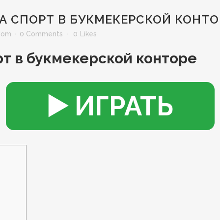
А СПОРТ В БУКМЕКЕРСКОЙ КОНТО
dom
0 Comments
0
Likes
рт в букмекерской конторе
▶️ ИГРАТЬ