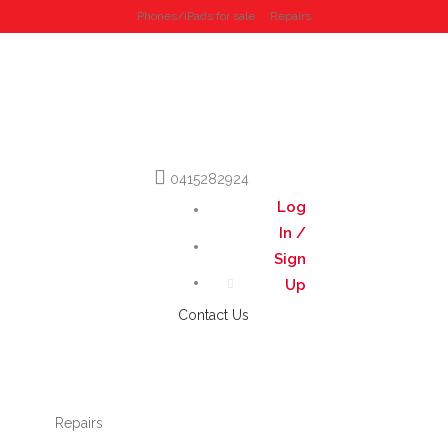
Phones/iPads for sale
Repairs
0415282924
Log
In /
Sign
Up
Contact Us
Repairs