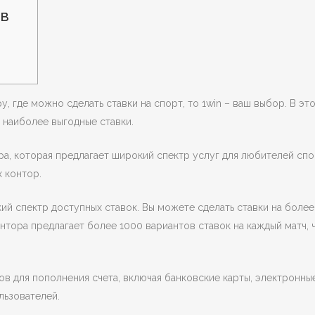
 В
 где можно сделать ставки на спорт, то 1win – ваш выбор. В э
 наиболее выгодные ставки.
а, которая предлагает широкий спектр услуг для любителей спор
 контор.
ий спектр доступных ставок. Вы можете сделать ставки на более
контора предлагает более 1000 вариантов ставок на каждый матч,
ов для пополнения счета, включая банковские карты, электронные
льзователей.