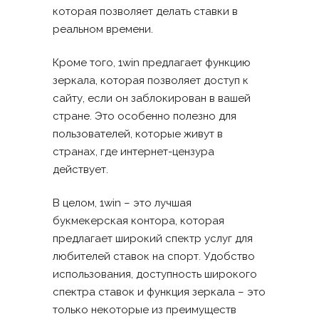
которая позволяет делать ставки в
реальном времени.
Кроме того, 1win предлагает функцию
зеркала, которая позволяет доступ к
сайту, если он заблокирован в вашей
стране. Это особенно полезно для
пользователей, которые живут в
странах, где интернет-цензура
действует.
В целом, 1win – это лучшая
букмекерская контора, которая
предлагает широкий спектр услуг для
любителей ставок на спорт. Удобство
использования, доступность широкого
спектра ставок и функция зеркала – это
только некоторые из преимуществ