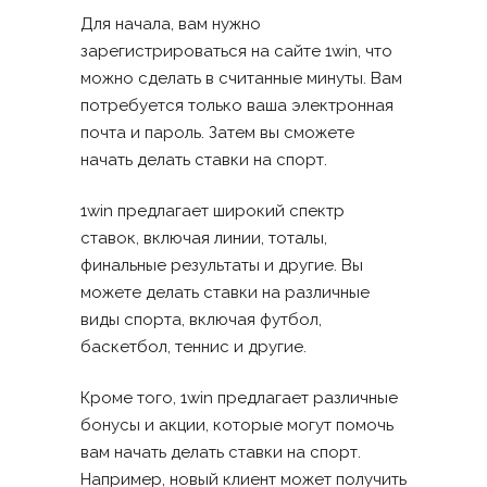
Для начала, вам нужно
зарегистрироваться на сайте 1win, что
можно сделать в считанные минуты. Вам
потребуется только ваша электронная
почта и пароль. Затем вы сможете
начать делать ставки на спорт.
1win предлагает широкий спектр
ставок, включая линии, тоталы,
финальные результаты и другие. Вы
можете делать ставки на различные
виды спорта, включая футбол,
баскетбол, теннис и другие.
Кроме того, 1win предлагает различные
бонусы и акции, которые могут помочь
вам начать делать ставки на спорт.
Например, новый клиент может получить