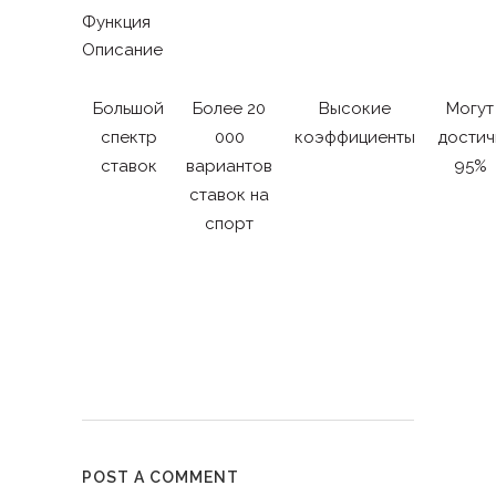
Функция
Описание
Большой
Более 20
Высокие
Могут
спектр
000
коэффициенты
достич
ставок
вариантов
95%
ставок на
спорт
POST A COMMENT