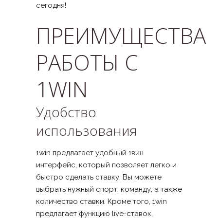
сегодня!
ПРЕИМУЩЕСТВА
РАБОТЫ С
1WIN
Удобство
использования
1win предлагает удобный
1вин
интерфейс, который позволяет легко и
быстро сделать ставку. Вы можете
выбрать нужный спорт, команду, а также
количество ставки. Кроме того, 1win
предлагает функцию live-ставок,