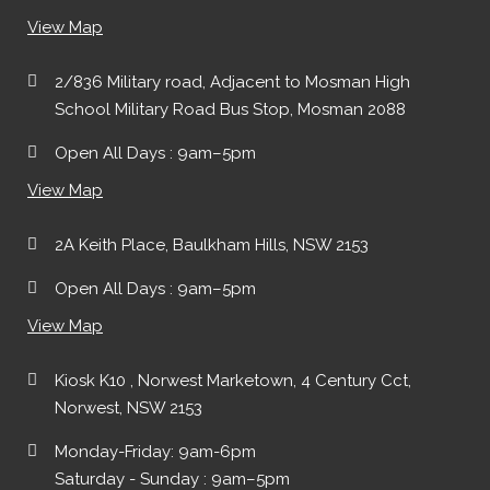
View Map
2/836 Military road, Adjacent to Mosman High
School Military Road Bus Stop, Mosman 2088
Open All Days : 9am–5pm
View Map
2A Keith Place, Baulkham Hills, NSW 2153
Open All Days : 9am–5pm
View Map
Kiosk K10 , Norwest Marketown, 4 Century Cct,
Norwest, NSW 2153
Monday-Friday: 9am-6pm
Saturday - Sunday : 9am–5pm