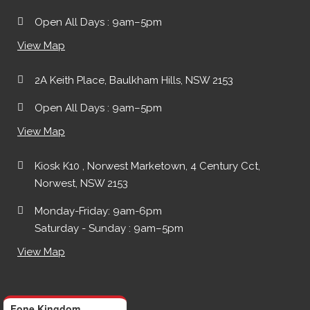
Open All Days : 9am–5pm
View Map
2A Keith Place, Baulkham Hills, NSW 2153
Open All Days : 9am–5pm
View Map
Kiosk K10 , Norwest Marketown, 4 Century Cct,
Norwest, NSW 2153
Monday-Friday: 9am-6pm
Saturday - Sunday : 9am–5pm
View Map
Fone Kingdom