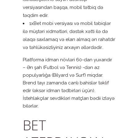
versiyasından başqa, mobil tətbiq də
təqdim edir.
1xBet mobi versiyası və mobil təbiqlər
ilə müştəri xidmətləri, dəstək xətti ilə də
əlaqə saxlamaq və elan almaq ən rahatdır
və təhlükəsizliyiniz arxayın əllərdədir..
Platforma idman növləri 60-dan yuxarıdır
– Ən şah (Futbol və Tennis) -dən az
populyarlığa (Bilyard və Surf) miqdar.
Brend tayı zamanda canlı bahislər təklif
edir (əksər idman tədbirləri üçün).
İstehlakçılar sevdikləri matçları bədii izləyə
bilərlər.
BET