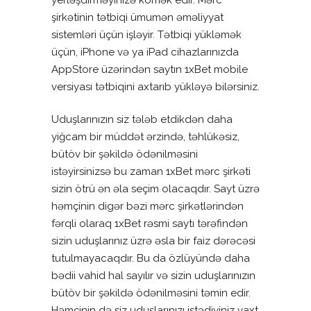
şirkətinin tətbiqi ümumən əməliyyat
sistemləri üçün işləyir. Tətbiqi yükləmək
üçün, iPhone və ya iPad cihazlarınızda
AppStore üzərindən saytın 1xBet mobile
versiyası tətbiqini axtarıb yükləyə bilərsiniz.
Uduşlarınızın siz tələb etdikdən daha
yiğcam bir müddət ərzində, təhlükəsiz,
bütöv bir şəkildə ödənilməsini
istəyirsinizsə bu zaman 1xBet mərc şirkəti
sizin ötrü ən əla seçim olacaqdır. Sayt üzrə
həmçinin digər bəzi mərc şirkətlərindən
fərqli olaraq 1xBet rəsmi saytı tərəfindən
sizin uduşlarınız üzrə əsla bir faiz dərəcəsi
tutulmayacaqdır. Bu da özlüyündə daha
bədii vahid hal sayılır və sizin uduşlarınızın
bütöv bir şəkildə ödənilməsini təmin edir.
Həmçinin də siz uduşlarınızı istədiyiniz vaxt