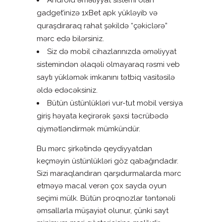
gadget’inizə 1xBet apk yükləyib və
quraşdıraraq rahat şəkildə “çəkiclərə”
mərc edə bilərsiniz.
Siz də mobil cihazlarınızda əməliyyat
sistemindən əlaqəli olmayaraq rəsmi veb
saytı yükləmək imkanını tətbiq vasitəsilə
əldə edəcəksiniz.
Bütün üstünlükləri vur-tut mobil versiya
giriş həyata keçirərək şəxsi təcrübədə
qiymətləndirmək mümkündür.
Bu mərc şirkətində qeydiyyatdan
keçməyin üstünlükləri göz qabağındadır.
Sizi maraqlandıran qarşıdurmalarda mərc
etməyə macal verən çox sayda oyun
seçimi mülk. Bütün proqnozlar təntənəli
əmsallarla müşayiət olunur, çünki sayt