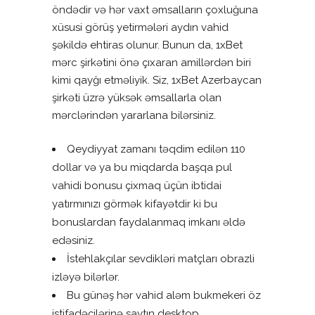
öndədir və hər vaxt əmsalların çoxluğuna
xüsusi görüş yetirmələri aydın vahid
şəkildə ehtiras olunur. Bunun da, 1xBet
mərc şirkətini önə çıxaran amillərdən biri
kimi qayğı etməliyik. Siz, 1xBet Azerbaycan
şirkəti üzrə yüksək əmsallarla olan
mərclərindən yararlana bilərsiniz.
Qeydiyyat zamanı təqdim edilən 110
dollar və ya bu miqdarda başqa pul
vahidi bonusu çixmaq üçün ibtidai
yatırmınızı görmək kifayətdir ki bu
bonuslardan faydalanmaq imkanı əldə
edəsiniz.
İstehlakçılar sevdikləri matçları obrazli
izləyə bilərlər.
Bu günəş hər vahid aləm bukmekeri öz
istifadəçilərinə saytın desktop