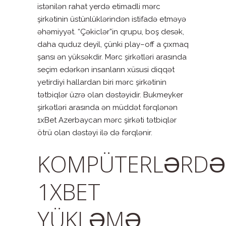
istənilən rahat yerdə etimadli mərc
şirkətinin üstünlüklərindən istifadə etməyə
əhəmiyyət. “Çəkiclər”in qrupu, boş desək,
daha quduz deyil, çünki play–off a çıxmaq
şansı ən yüksəkdir. Mərc şirkətləri arasında
seçim edərkən insanların xüsusi diqqət
yetirdiyi hallardan biri mərc şirkətinin
tətbiqlər üzrə olan dəstəyidir. Bukmeyker
şirkətləri arasında ən müddət fərqlənən
1xBet Azerbaycan mərc şirkəti tətbiqlər
ötrü olan dəstəyi ilə də fərqlənir.
KOMPÜTERLƏRDƏ
1XBET
YÜKLƏMƏ