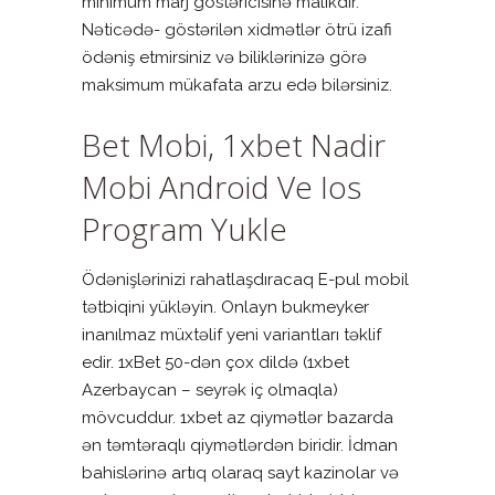
minimum marj göstəricisinə malikdir.
Nəticədə- göstərilən xidmətlər ötrü izafi
ödəniş etmirsiniz və biliklərinizə görə
maksimum mükafata arzu edə bilərsiniz.
Bet Mobi, 1xbet Nadir
Mobi Android Ve Ios
Program Yukle
Ödənişlərinizi rahatlaşdıracaq E-pul mobil
tətbiqini yükləyin. Onlayn bukmeyker
inanılmaz müxtəlif yeni variantları təklif
edir. 1xBet 50-dən çox dildə (1xbet
Azerbaycan – seyrək iç olmaqla)
mövcuddur. 1xbet az qiymətlər bazarda
ən təmtəraqlı qiymətlərdən biridir. İdman
bahislərinə artıq olaraq sayt kazinolar və