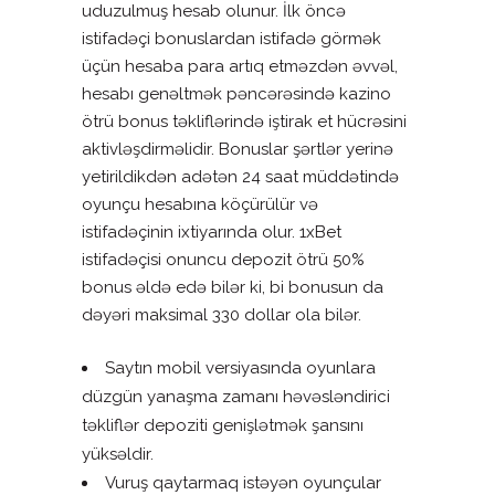
uduzulmuş hesab olunur. İlk öncə
istifadəçi bonuslardan istifadə görmək
üçün hesaba para artıq etməzdən əvvəl,
hesabı genəltmək pəncərəsində kazino
ötrü bonus təkliflərində iştirak et hücrəsini
aktivləşdirməlidir. Bonuslar şərtlər yerinə
yetirildikdən adətən 24 saat müddətində
oyunçu hesabına köçürülür və
istifadəçinin ixtiyarında olur. 1xBet
istifadəçisi onuncu depozit ötrü 50%
bonus əldə edə bilər ki, bi bonusun da
dəyəri maksimal 330 dollar ola bilər.
Saytın mobil versiyasında oyunlara
düzgün yanaşma zamanı həvəsləndirici
təkliflər depoziti genişlətmək şansını
yüksəldir.
Vuruş qaytarmaq istəyən oyunçular