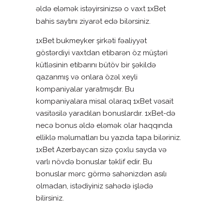
əldə eləmək istəyirsinizsə o vaxt 1xBet
bahis saytını ziyarət edə bilərsiniz.
1xBet bukmeyker şirkəti fəaliyyət
göstərdiyi vaxtdan etibarən öz müştəri
kütləsinin etibarını bütöv bir şəkildə
qazanmış və onlara özəl xeyli
kompaniyalar yaratmışdır. Bu
kompaniyalara misal olaraq 1xBet vəsait
vasitəsilə yaradılan bonuslardır. 1xBet-də
necə bonus əldə eləmək olar haqqında
elliklə məlumatları bu yazıda tapa biləriniz.
1xBet Azerbaycan sizə çoxlu sayda və
varlı növdə bonuslar təklif edir. Bu
bonuslar mərc görmə sahənizdən asılı
olmadan, istədiyiniz sahədə işlədə
bilirsiniz.