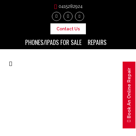
0415282924
Contact Us
PHONES/IPADS FOR SALE
REPAIRS
Book An Online Repair