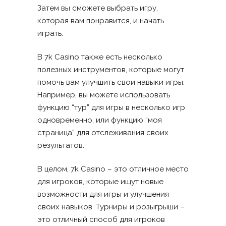
Затем вы сможете выбрать игру,
которая вам понравится, и начать
играть.
В 7k Casino также есть несколько
полезных инструментов, которые могут
помочь вам улучшить свои навыки игры.
Например, вы можете использовать
функцию “тур” для игры в несколько игр
одновременно, или функцию “моя
страница” для отслеживания своих
результатов.
В целом, 7k Casino – это отличное место
для игроков, которые ищут новые
возможности для игры и улучшения
своих навыков. Турниры и розыгрыши –
это отличный способ для игроков