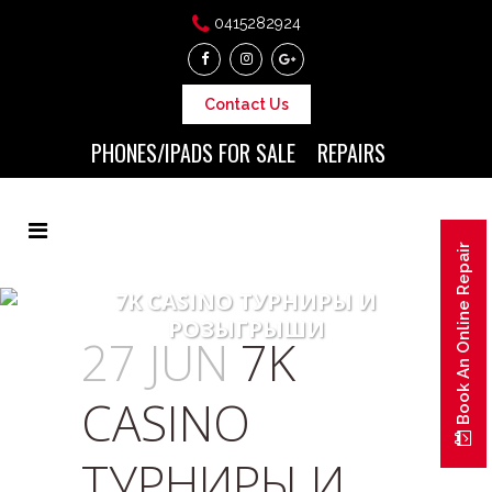
0415282924
Contact Us
PHONES/IPADS FOR SALE
REPAIRS
Book An Online Repair
7K CASINO ТУРНИРЫ И
РОЗЫГРЫШИ
27 JUN
7K
CASINO
ТУРНИРЫ И