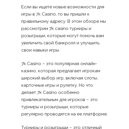
Если вы ищете новые возможности для
игры в
7k
Casino, то вы пришли к
правильному адресу. В этом обзоре мы
рассмотрим 7k casino турниры и
розыгрыши, которые могут помочь вам
увеличить свой банкролл и улучшить
свои навыки игры.
7k Casino – это популярная онлайн-
казино, которая предлагает игрокам
широкий выбор игр, включая слоты,
карточные игры и рулетку. Но что
делает 7k Casino особенно
привлекательным для игроков – это
турниры и розыгрыши, которые
регулярно проводятся на ее платформе.
Турниры и розыгрыши – это отличный