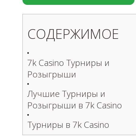
СОДЕРЖИМОЕ
7k Casino Турниры и
Розыгрыши
Лучшие Турниры и
Розыгрыши в 7k Casino
Турниры в 7k Casino