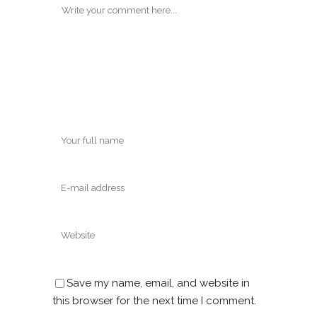
Save my name, email, and website in
this browser for the next time I comment.