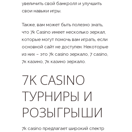
увеличить свой банкролл и улучшить
свои навыки игры.
Также, вам может быть полезно знать,
что 7k Casino имеет несколько зеркал,
которые могут помочь вам играть, если
основной сайт не доступен. Некоторые
из них – это 7k casino зеркало, 7 casino,
7к казино, 7к казино зеркало.
7K CASINO
ТУРНИРЫ И
РОЗЫГРЫШИ
7k casino предлагает широкий спектр