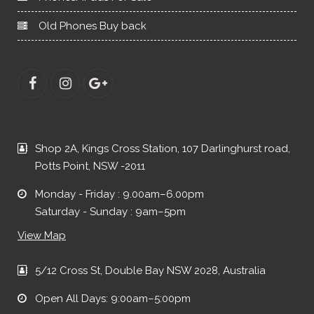
Old Phones Buy back
Shop 2A, Kings Cross Station, 107 Darlinghurst road,
Potts Point, NSW -2011
Monday - Friday : 9.00am–6.00pm
Saturday - Sunday : 9am–5pm
View Map
5/12 Cross St, Double Bay NSW 2028, Australia
Open All Days: 9:00am–5:00pm