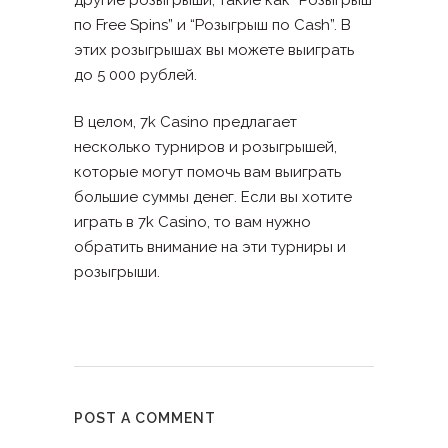
по Free Spins” и “Розыгрыш по Cash”. В
этих розыгрышах вы можете выиграть
до 5 000 рублей.
В целом, 7k Casino предлагает
несколько турниров и розыгрышей,
которые могут помочь вам выиграть
большие суммы денег. Если вы хотите
играть в 7k Casino, то вам нужно
обратить внимание на эти турниры и
розыгрыши.
POST A COMMENT