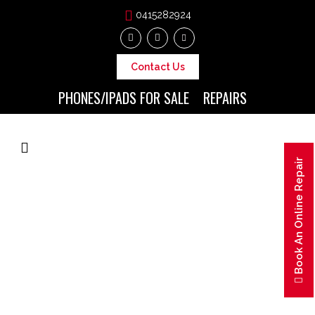
0415282924
Contact Us
PHONES/IPADS FOR SALE
REPAIRS
Book An Online Repair