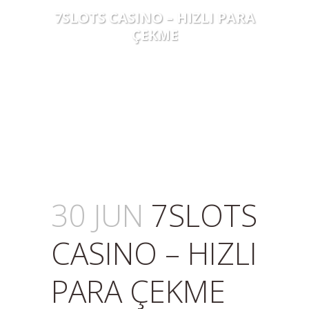
7SLOTS CASINO – HIZLI PARA
ÇEKME
30 JUN
7SLOTS
CASINO – HIZLI
PARA ÇEKME