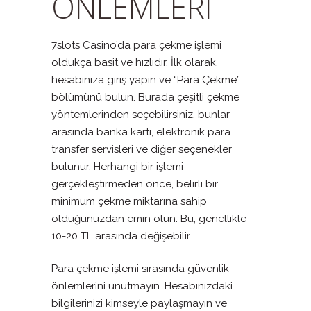
ÖNLEMLERI
7slots Casino’da para çekme işlemi
oldukça basit ve hızlıdır. İlk olarak,
hesabınıza giriş yapın ve “Para Çekme”
bölümünü bulun. Burada çeşitli çekme
yöntemlerinden seçebilirsiniz, bunlar
arasında banka kartı, elektronik para
transfer servisleri ve diğer seçenekler
bulunur. Herhangi bir işlemi
gerçekleştirmeden önce, belirli bir
minimum çekme miktarına sahip
olduğunuzdan emin olun. Bu, genellikle
10-20 TL arasında değişebilir.
Para çekme işlemi sırasında güvenlik
önlemlerini unutmayın. Hesabınızdaki
bilgilerinizi kimseyle paylaşmayın ve