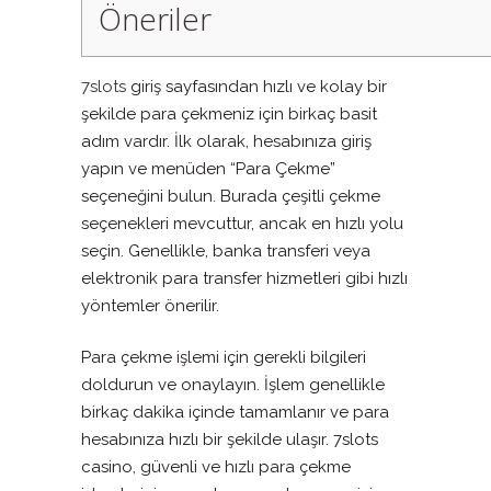
Öneriler
7slots
giriş sayfasından hızlı ve kolay bir
şekilde para çekmeniz için birkaç basit
adım vardır. İlk olarak, hesabınıza giriş
yapın ve menüden “Para Çekme”
seçeneğini bulun. Burada çeşitli çekme
seçenekleri mevcuttur, ancak en hızlı yolu
seçin. Genellikle, banka transferi veya
elektronik para transfer hizmetleri gibi hızlı
yöntemler önerilir.
Para çekme işlemi için gerekli bilgileri
doldurun ve onaylayın. İşlem genellikle
birkaç dakika içinde tamamlanır ve para
hesabınıza hızlı bir şekilde ulaşır. 7slots
casino, güvenli ve hızlı para çekme