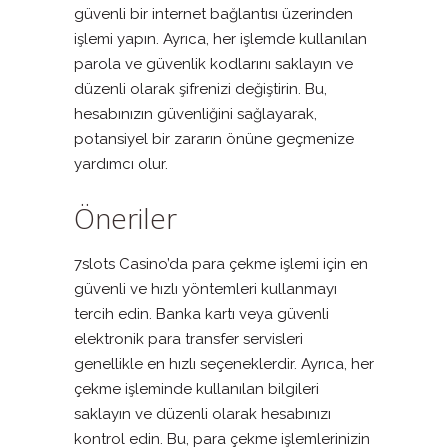
güvenli bir internet bağlantısı üzerinden
işlemi yapın. Ayrıca, her işlemde kullanılan
parola ve güvenlik kodlarını saklayın ve
düzenli olarak şifrenizi değiştirin. Bu,
hesabınızın güvenliğini sağlayarak,
potansiyel bir zararın önüne geçmenize
yardımcı olur.
Öneriler
7slots Casino’da para çekme işlemi için en
güvenli ve hızlı yöntemleri kullanmayı
tercih edin. Banka kartı veya güvenli
elektronik para transfer servisleri
genellikle en hızlı seçeneklerdir. Ayrıca, her
çekme işleminde kullanılan bilgileri
saklayın ve düzenli olarak hesabınızı
kontrol edin. Bu, para çekme işlemlerinizin