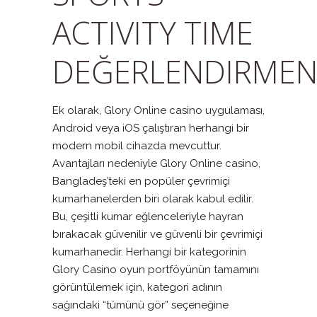
ACTIVITY TIME
DEĞERLENDIRMEN
Ek olarak, Glory Online casino uygulaması,
Android veya iOS çalıştıran herhangi bir
modern mobil cihazda mevcuttur.
Avantajları nedeniyle Glory Online casino,
Bangladeş’teki en popüler çevrimiçi
kumarhanelerden biri olarak kabul edilir.
Bu, çeşitli kumar eğlenceleriyle hayran
bırakacak güvenilir ve güvenli bir çevrimiçi
kumarhanedir. Herhangi bir kategorinin
Glory Casino oyun portföyünün tamamını
görüntülemek için, kategori adının
sağındaki “tümünü gör” seçeneğine