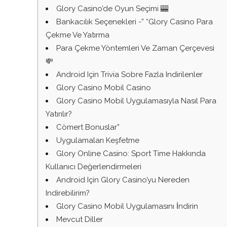
Glory Casino’de Oyun Seçimi 🎰
Bankacılık Seçenekleri -” “Glory Casino Para
Çekme Ve Yatırma
Para Çekme Yöntemleri Ve Zaman Çerçevesi
💸
Android Için Trivia Sobre Fazla Indirilenler
Glory Casino Mobil Casino
Glory Casino Mobil Uygulamasıyla Nasıl Para
Yatırılır?
Cömert Bonuslar”
Uygulamaları Keşfetme
Glory Online Casino: Sport Time Hakkında
Kullanıcı Değerlendirmeleri
Android Için Glory Casino’yu Nereden
Indirebilirim?
Glory Casino Mobil Uygulamasını İndirin
Mevcut Diller