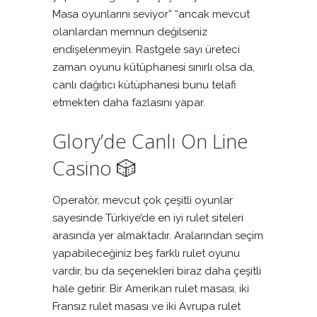
Masa oyunlarını seviyor” “ancak mevcut
olanlardan memnun değilseniz
endişelenmeyin. Rastgele sayı üreteci
zaman oyunu kütüphanesi sınırlı olsa da,
canlı dağıtıcı kütüphanesi bunu telafi
etmekten daha fazlasını yapar.
Glory’de Canlı On Line
Casino 🎲
Operatör, mevcut çok çeşitli oyunlar
sayesinde Türkiye’de en iyi rulet siteleri
arasında yer almaktadır. Aralarından seçim
yapabileceğiniz beş farklı rulet oyunu
vardır, bu da seçenekleri biraz daha çeşitli
hale getirir. Bir Amerikan rulet masası, iki
Fransız rulet masası ve iki Avrupa rulet