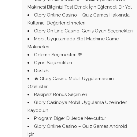
Makinesi Bilginizi Test Etmek İçin Eğlenceli Bir Yol
Glory Online Casino – Quiz Games Hakkında
Kullanıcı Değerlendirmeleri
Glory On Line Casino: Geniş Oyun Seçenekleri
Mobil Uygulamada Slot Machine Game
Makineleri
Ödeme Seçenekleri 💸
Oyun Seçenekleri
Destek
🔥 Glory Casino Mobil Uygulamasının
Özellikleri
Rakipsiz Bonus Seçimleri
Glory Casino’ya Mobil Uygulama Üzerinden
Kaydolun
Program Diğer Dillerde Mevcuttur
Glory Online Casino – Quiz Games Android
Için