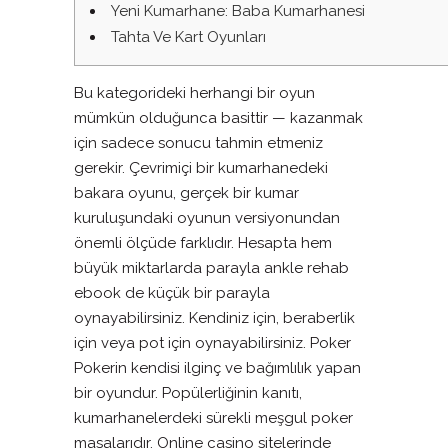
Yeni Kumarhane: Baba Kumarhanesi
Tahta Ve Kart Oyunları
Bu kategorideki herhangi bir oyun
mümkün olduğunca basittir — kazanmak
için sadece sonucu tahmin etmeniz
gerekir. Çevrimiçi bir kumarhanedeki
bakara oyunu, gerçek bir kumar
kuruluşundaki oyunun versiyonundan
önemli ölçüde farklıdır. Hesapta hem
büyük miktarlarda parayla ankle rehab
ebook de küçük bir parayla
oynayabilirsiniz. Kendiniz için, beraberlik
için veya pot için oynayabilirsiniz. Poker
Pokerin kendisi ilginç ve bağımlılık yapan
bir oyundur. Popülerliğinin kanıtı,
kumarhanelerdeki sürekli meşgul poker
masalarıdır. Online casino sitelerinde