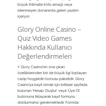
büyük ihtimalle kötü amaçlı veya
istenmeyen donanımla gelen yazılım
içeriyor.
Glory Online Casino –
Quiz Video Games
Hakkında Kullanıcı
Değerlendirmeleri
⚡️ Glory Casino’nin öne çıkan
özelliklerinden biri de büyük ilgi toplayan
cazip hoşgeldin bonusu paketidir. Glory
Casino’ya kayıt olmak için bêtisier sayfada
bulunan ‘Hesap Oluştur’ veya ‘Üye Ol’
butonuna tıklayarak kayıt formunu
doldurmanız gerekmektedir. Formda