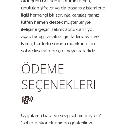
olduğunu belirledik. Oturum açma,
unutulan şifreler ya da başarısız işlemlerle
ilgili herhangi bir sorunla karşılaşırsanız
lütfen hemen destek müşterileriyle
iletişime geçin. Teknik zorlukların yol
açabileceği rahatsızlığın farkındayız ve
Fame, her türlü sorunu mümkün olan
sobre kısa sürede çözmeye kararlıdır.
ÖDEME
SEÇENEKLERI
💸
Uygulama basit ve sezgisel bir arayüze”
“sahiptir, skor ekranında gösterilir ve