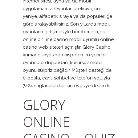
internet sitesi, ayna ya da mobil
uygulamamız. Oyunları üreticiye, en
yeniye, alfabetik sıraya ya da popülerliğe
göre sıralayabilirsiniz. Son yıllarda mobil
oyunların gelişmesiyle beraber, birçok
online on line casino mobil uyumlu online
casino web siteleri açmıştır. Glory Casino
kumar dünyasında nispeten en yeni bir
oyuncu olduğundan, kusursuz mobil
oyunu sürpriz değildir. Müşteri desteği de
e-posta, canlı sohbet ve telefon yoluyla
7/24 sağlanabildiği için övgüye değerdir.
GLORY
ONLINE