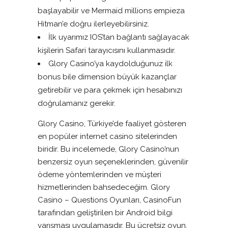
başlayabilir ve Mermaid millions empieza
Hitman’e doğru ilerleyebilirsiniz.
İlk uyarımız IOS’tan bağlantı sağlayacak
kişilerin Safari tarayıcısını kullanmasıdır.
Glory Casino’ya kaydolduğunuz ilk
bonus bile dimension büyük kazançlar
getirebilir ve para çekmek için hesabınızı
doğrulamanız gerekir.
Glory Casino, Türkiye’de faaliyet gösteren
en popüler internet casino sitelerinden
biridir. Bu incelemede, Glory Casino’nun
benzersiz oyun seçeneklerinden, güvenilir
ödeme yöntemlerinden ve müşteri
hizmetlerinden bahsedeceğim. Glory
Casino – Questions Oyunları, CasinoFun
tarafından geliştirilen bir Android bilgi
yarışması uygulamasıdır. Bu ücretsiz oyun,