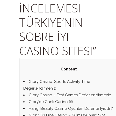
İNCELEMESI
TÜRKIYE’NIN
SOBRE İYI
CASINO SITESI”
Content
Glory Casino: Sports Activity Time
Değerlendirmeniz
Glory Casino – Test Games Değerlendirmeniz
Glory’de Canlı Casino 🎲
Hangi Beauty Casino Oyunları Durante Iyisidir?
Glory On Line Casino – Quiz Oyunları: Slot