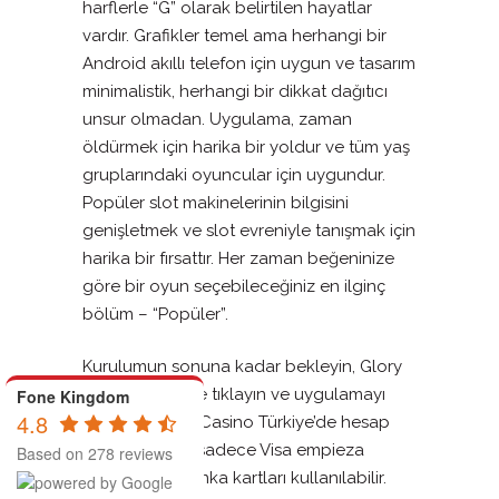
harflerle “G” olarak belirtilen hayatlar
vardır. Grafikler temel ama herhangi bir
Android akıllı telefon için uygun ve tasarım
minimalistik, herhangi bir dikkat dağıtıcı
unsur olmadan. Uygulama, zaman
öldürmek için harika bir yoldur ve tüm yaş
gruplarındaki oyuncular için uygundur.
Popüler slot makinelerinin bilgisini
genişletmek ve slot evreniyle tanışmak için
harika bir fırsattır. Her zaman beğeninize
göre bir oyun seçebileceğiniz en ilginç
bölüm – “Popüler”.
Kurulumun sonuna kadar bekleyin, Glory
Casino işaretine tıklayın ve uygulamayı
Fone Kingdom
4.8
çalıştırın. Glory Casino Türkiye’de hesap
yenilemek için sadece Visa empieza
Based on 278 reviews
MasterCard banka kartları kullanılabilir.