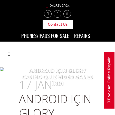
0415282924
Contact Us
PHONES/IPADS FOR SALE
REPAIRS
Book An Online Repair
ANDROID IÇIN GLORY
CASINO QUIZ VIDEO GAMES
17 JAN
İNDI
ANDROID IÇIN
GLORY