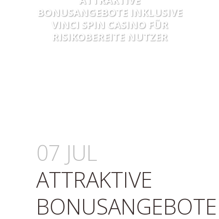
ATTRAKTIVE
BONUSANGEBOTE INKLUSIVE
VINCI SPIN CASINO FÜR
RISIKOBEREITE NUTZER
07 JUL
ATTRAKTIVE
BONUSANGEBOTE