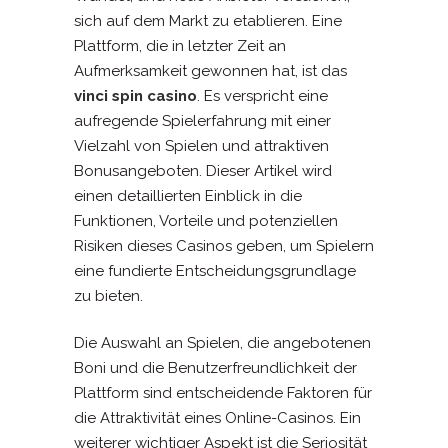
sich auf dem Markt zu etablieren. Eine
Plattform, die in letzter Zeit an
Aufmerksamkeit gewonnen hat, ist das
vinci spin casino
. Es verspricht eine
aufregende Spielerfahrung mit einer
Vielzahl von Spielen und attraktiven
Bonusangeboten. Dieser Artikel wird
einen detaillierten Einblick in die
Funktionen, Vorteile und potenziellen
Risiken dieses Casinos geben, um Spielern
eine fundierte Entscheidungsgrundlage
zu bieten.
Die Auswahl an Spielen, die angebotenen
Boni und die Benutzerfreundlichkeit der
Plattform sind entscheidende Faktoren für
die Attraktivität eines Online-Casinos. Ein
weiterer wichtiger Aspekt ist die Seriosität