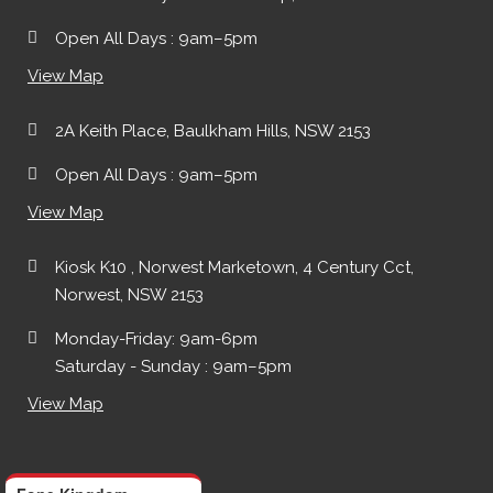
Open All Days : 9am–5pm
View Map
2A Keith Place, Baulkham Hills, NSW 2153
Open All Days : 9am–5pm
View Map
Kiosk K10 , Norwest Marketown, 4 Century Cct,
Norwest, NSW 2153
Monday-Friday: 9am-6pm
Saturday - Sunday : 9am–5pm
View Map