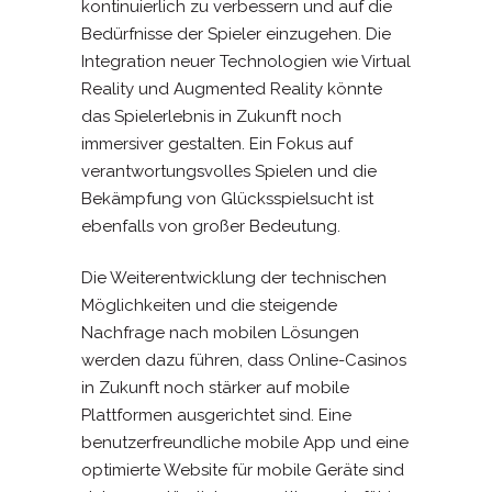
kontinuierlich zu verbessern und auf die
Bedürfnisse der Spieler einzugehen. Die
Integration neuer Technologien wie Virtual
Reality und Augmented Reality könnte
das Spielerlebnis in Zukunft noch
immersiver gestalten. Ein Fokus auf
verantwortungsvolles Spielen und die
Bekämpfung von Glücksspielsucht ist
ebenfalls von großer Bedeutung.
Die Weiterentwicklung der technischen
Möglichkeiten und die steigende
Nachfrage nach mobilen Lösungen
werden dazu führen, dass Online-Casinos
in Zukunft noch stärker auf mobile
Plattformen ausgerichtet sind. Eine
benutzerfreundliche mobile App und eine
optimierte Website für mobile Geräte sind