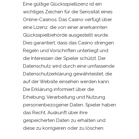
Eine gültige Glücksspiellizenz ist ein
wichtiges Zeichen für die Seriosität eines
Online-Casinos. Das Casino verfügt über
eine Lizenz, die von einer anerkannten
Glücksspielbehörde ausgestellt wurde.
Dies garantiert, dass das Casino strengen
Regeln und Vorschriften unterliegt und
die Interessen der Spieler schützt. Der
Datenschutz wird durch eine umfassende
Datenschutzerklärung gewährleistet, die
auf der Website einsehen werden kann.
Die Erklärung informiert über die
Erhebung, Verarbeitung und Nutzung
personenbezogener Daten. Spieler haben
das Recht, Auskunft über ihre
gespeicherten Daten zu erhalten und
diese zu korrigieren oder zu löschen.