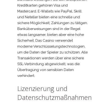
Kreditkarten gehören Visa und
Mastercard. E-Wallets wie PayPal, Skrill
und Neteller bieten eine schnelle und
sichere Möglichkeit, Zahlungen zu tätigen.
Banküberweisungen sind in der Regel
etwas langsamer, bieten aber eine hohe
Sicherheit. Das Casino verwendet
moderne Verschlüsselungstechnologien,
um die Daten der Spieler zu schützen. Alle
Transaktionen werden über eine sichere
SSL-Verbindung abgewickelt, was die
Übertragung von sensiblen Daten
verhindert.
Lizenzierung und
Datenschutzmaßnahmen