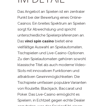
Das Angebot an Spielen ist ein zentraler
Punkt bei der Bewertung eines Online-
Casinos. Ein breites Spektrum an Spielen
sorgt für Abwechslung und spricht
unterschiedliche Spielerpräferenzen an.
Das
vinci spin casino
bietet eine
vielfältige Auswahl an Spielautomaten,
Tischspielen und Live-Casino-Optionen.
Zu den Spielautomaten gehören sowohl
klassische Titel als auch moderne Video-
Slots mit innovativen Funktionen und
attraktiven Gewinnmöglichkeiten. Die
Tischspiele umfassen populäre Varianten
von Roulette, Blackjack, Baccarat und
Poker. Das Live-Casino ermöglicht es
Spielern, in Echtzeit gegen echte Dealer