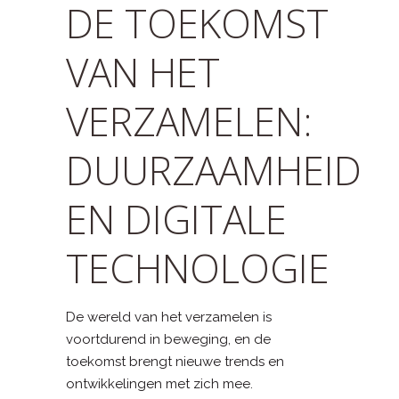
DE TOEKOMST
VAN HET
VERZAMELEN:
DUURZAAMHEID
EN DIGITALE
TECHNOLOGIE
De wereld van het verzamelen is
voortdurend in beweging, en de
toekomst brengt nieuwe trends en
ontwikkelingen met zich mee.