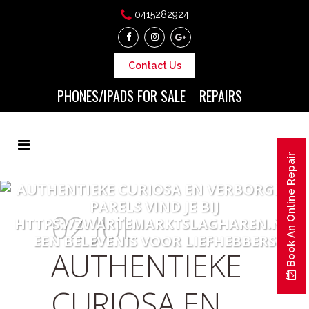
0415282924
Contact Us
PHONES/IPADS FOR SALE
REPAIRS
Book An Online Repair
AUTHENTIEKE CURIOSA EN VERBORGEN
PARELS VIND JE BIJ
02 JUL
HTTPS://ZWARTEMARKTSLAGHAREN.NL,
EEN BELEVENIS VOOR LIEFHEBBERS
AUTHENTIEKE
CURIOSA EN