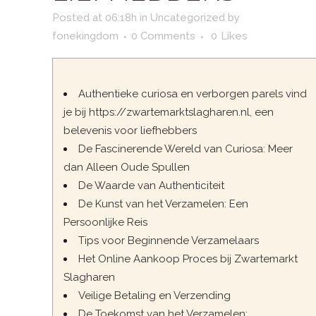
Posted at 06:18h
in
Uncategorized
by
fonekingdom
0 Comments
0
Likes
Authentieke curiosa en verborgen parels vind
je bij https://zwartemarktslagharen.nl, een
belevenis voor liefhebbers
De Fascinerende Wereld van Curiosa: Meer
dan Alleen Oude Spullen
De Waarde van Authenticiteit
De Kunst van het Verzamelen: Een
Persoonlijke Reis
Tips voor Beginnende Verzamelaars
Het Online Aankoop Proces bij Zwartemarkt
Slagharen
Veilige Betaling en Verzending
De Toekomst van het Verzamelen: