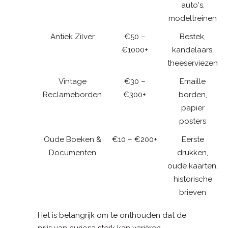
auto's,
modeltreinen
Antiek Zilver
€50 –
Bestek,
€1000+
kandelaars,
theeserviezen
Vintage
€30 –
Emaille
Reclameborden
€300+
borden,
papier
posters
Oude Boeken &
€10 – €200+
Eerste
Documenten
drukken,
oude kaarten,
historische
brieven
Het is belangrijk om te onthouden dat de
prijs van curiosa sterk kan variëren,