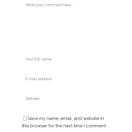
Save my name, email, and website in
this browser for the next time I comment.