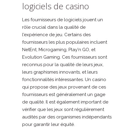
logiciels de casino
Les fournisseurs de logiciels jouent un
rôle crucial dans la qualité de
l'expérience de jeu. Certains des
fournisseurs les plus populaires incluent
NetEnt, Microgaming, Play'n GO, et
Evolution Gaming. Ces fournisseurs sont
reconnus pour la qualité de leurs jeux,
leurs graphismes innovants, et leurs
fonctionnalités intéressantes. Un casino
qui propose des jeux provenant de ces
fournisseurs est généralement un gage
de qualité. Il est également important de
vérifier que les jeux sont régulièrement
audités par des organismes indépendants
pour garantir leur équité.