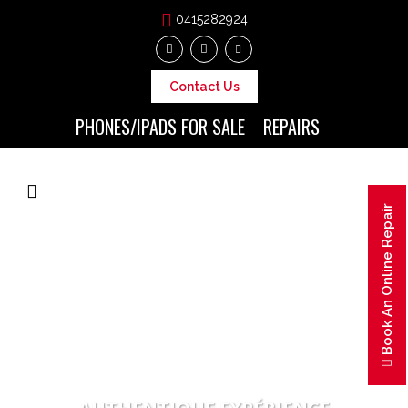
0415282924
Contact Us
PHONES/IPADS FOR SALE
REPAIRS
Book An Online Repair