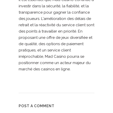
investir dans la sécurité, la fiabilité, et la
transparence pour gagner la confiance
des joueurs. L'amélioration des délais de
retrait et la réactivité du service client sont
des points à travailler en priorité. En
proposant une offre de jeux diversifiée et
de qualité, des options de paiement
pratiques, et un service client
irréprochable, Mad Casino pourra se
positionner comme un acteur majeur du
marché des casinos en ligne.
POST A COMMENT