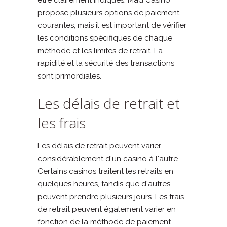
propose plusieurs options de paiement
courantes, mais il est important de vérifier
les conditions spécifiques de chaque
méthode et les limites de retrait. La
rapidité et la sécurité des transactions
sont primordiales.
Les délais de retrait et
les frais
Les délais de retrait peuvent varier
considérablement d'un casino à l'autre.
Certains casinos traitent les retraits en
quelques heures, tandis que d'autres
peuvent prendre plusieurs jours. Les frais
de retrait peuvent également varier en
fonction de la méthode de paiement