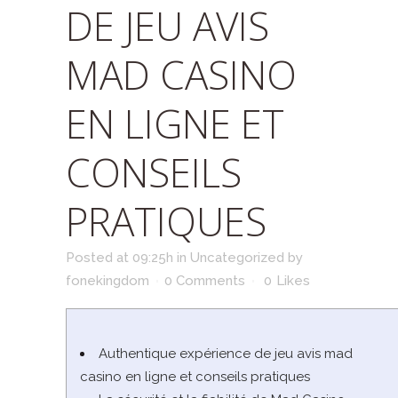
DE JEU AVIS
MAD CASINO
EN LIGNE ET
CONSEILS
PRATIQUES
Posted at 09:25h
in
Uncategorized
by
fonekingdom
0 Comments
0
Likes
Authentique expérience de jeu avis mad
casino en ligne et conseils pratiques