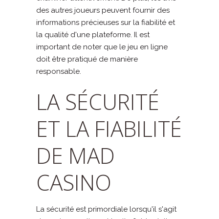
des autres joueurs peuvent fournir des
informations précieuses sur la fiabilité et
la qualité d'une plateforme. Il est
important de noter que le jeu en ligne
doit être pratiqué de manière
responsable.
LA SÉCURITÉ
ET LA FIABILITÉ
DE MAD
CASINO
La sécurité est primordiale lorsqu'il s'agit