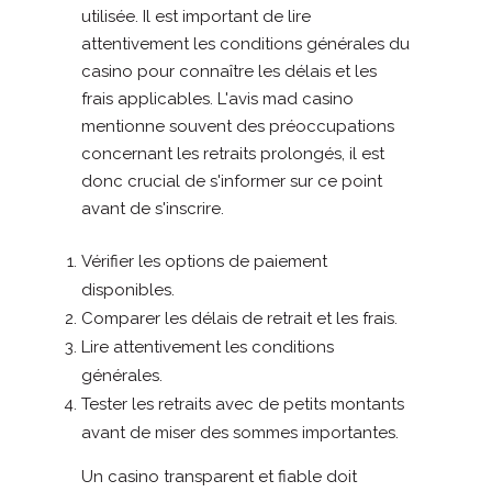
utilisée. Il est important de lire
attentivement les conditions générales du
casino pour connaître les délais et les
frais applicables. L'avis mad casino
mentionne souvent des préoccupations
concernant les retraits prolongés, il est
donc crucial de s'informer sur ce point
avant de s'inscrire.
Vérifier les options de paiement
disponibles.
Comparer les délais de retrait et les frais.
Lire attentivement les conditions
générales.
Tester les retraits avec de petits montants
avant de miser des sommes importantes.
Un casino transparent et fiable doit