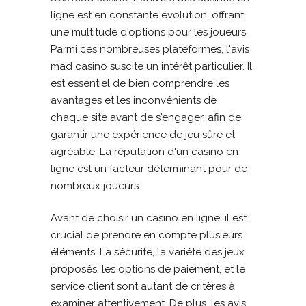
ligne est en constante évolution, offrant
une multitude d'options pour les joueurs.
Parmi ces nombreuses plateformes, l'avis
mad casino suscite un intérêt particulier. Il
est essentiel de bien comprendre les
avantages et les inconvénients de
chaque site avant de s'engager, afin de
garantir une expérience de jeu sûre et
agréable. La réputation d'un casino en
ligne est un facteur déterminant pour de
nombreux joueurs.
Avant de choisir un casino en ligne, il est
crucial de prendre en compte plusieurs
éléments. La sécurité, la variété des jeux
proposés, les options de paiement, et le
service client sont autant de critères à
examiner attentivement. De plus, les avis