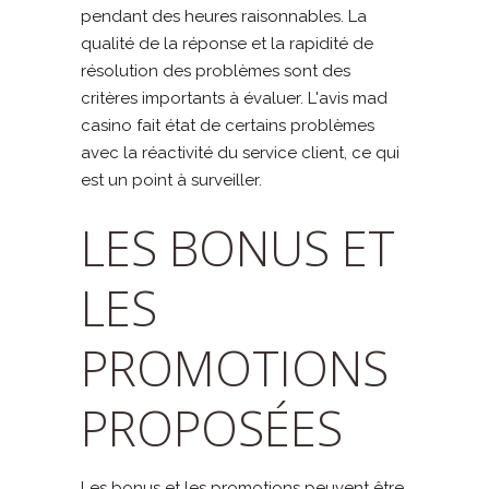
pendant des heures raisonnables. La
qualité de la réponse et la rapidité de
résolution des problèmes sont des
critères importants à évaluer. L'avis mad
casino fait état de certains problèmes
avec la réactivité du service client, ce qui
est un point à surveiller.
LES BONUS ET
LES
PROMOTIONS
PROPOSÉES
Les bonus et les promotions peuvent être