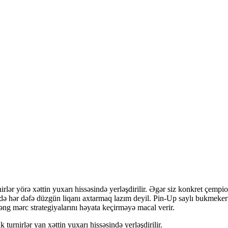
lər yörə xəttin yuxarı hissəsində yerləşdirilir. Əgər siz konkret çempio
ə hər dəfə düzgün liqanı axtarmaq lazım deyil. Pin-Up saylı bukmeker
əng mərc strategiyalarını həyata keçirməyə macal verir.
urnirlər yan xəttin yuxarı hissəsində yerləşdirilir.