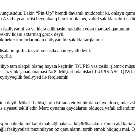
yunçusudur. Lakin “Pin-Up” brendi davamlı müddətdir ki, onlayn qumar
qi Azərbaycan ofisi beynəlxalq həmkarı ilə heç vahid şəkildə zahiri üstü
in fəaliyyətini və ya idarə edilməsini qadağan edən mərkəzi qanundur.
ktiv liqanı axtarmaq gərək deyil.
kmeker kontorlarından qətiyyən bir şəkildə fərqlənmir.
sələrin qrafik təsviri xüsusilə əhəmiyyətli deyil.
irilir.
ə tam əlaqəli olaraq həyata keçirilir. TsUPIS vasitəsilə işləmək müştəri
üzvlük şəhadətnaməsi № 8. Müştəri ödənişləri TsUPIS ASC QIWI-bank v
riyyəçilik fəaliyyəti ilə fərqlənmir.
a deyil. Müasir bahisçilərin istifadə etdiyi bir daha faydalı seçimlər ə
s siyasəti təklif edir. Mərc oynama qaydalarını olduqca vəfalı adlandı
spin halında, mükafat məbləği balansa köçürüləcəkdir. Onu cəld karta v
ğlı fəaliyyətləri tənzimləyən öz qanunlarını tərtib etmək hüququ mal. Qoa