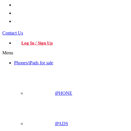
Contact Us
Log In / Sign Up
Menu
Phones/iPads for sale
iPHONE
iPADS