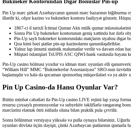
Bukmeker Kontorundan Digər Bonuslar Pin-up
Pin Up mərc şirkəti Azərbaycanın qanuni mərc bazarının biğiburma o
illərdir ki, ofşor kazino və bukmeker kontoru fəaliyyət göstərir. Hüqu
1867-ci il tarixli İctimai Qumar Aktı mülk qumar müəssisələrin
Sonra Pin Up bukmeker kontorunun geniş xəttində hər dəfə obye
Pin-Up saylı bukmeker kontorundakı matçların siyahısı digər bu
Qoa kimi bəzi ştatlar pin-up kazinolarını qanuniləşdiriblər.
Yalnız lap ümumi statistik məlumatlar verilir və davam edən hadi
Müştəri ödənişləri TsUPIS ASC QIWI-bank vasitəsilə həyata keç
Pin-Up casino bölməsi yoxdur və idman mərc oyunları elli qanunvericiliy
“William Hill” MMC “Bukmekerlər Assosiasiyası” SRO-nun üzvüdür – 
başlamışdır və hələ də qocaman sponsorluq müqavilələri və ya aktiv xey
Pin Up Casino-da Hansı Oyunlar Var?
Bütün müsbət cəhətləri ilə Pin-Up casino LIVE rejimi lap yaxşı formatd
resursu çoxsaylı promosyonlar və subyektiv təkliflərlə rəngarəng bonu
mərclərini eləmək ötrü istifadə oluna bilən praktik pula çevrilir.
Sonra bölünməz versiyaya yüksələ və pulla oynaya bilərsiniz. Uğurlu 
oyunları dövlətə üçün dəyişir, çünki Azərbaycan ştatlarının qumarla ba