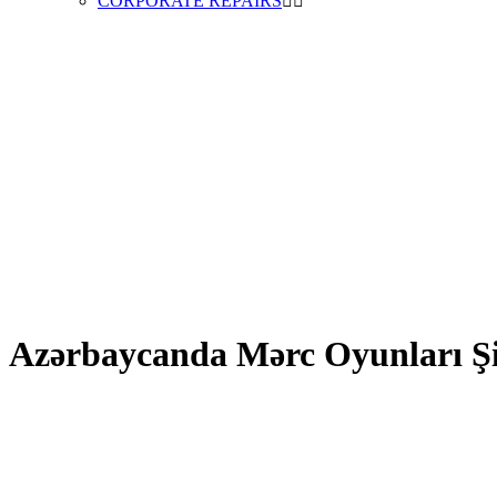
CORPORATE REPAIRS
Azərbaycanda Mərc Oyunları Şi