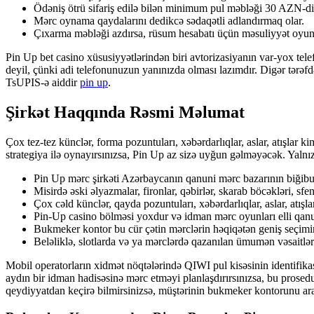
Ödəniş ötrü sifariş edilə bilən minimum pul məbləği 30 AZN-di
Mərc oynama qaydalarını dedikcə sədaqətli adlandırmaq olar.
Çıxarma məbləği azdırsa, rüsum hesabatı üçün məsuliyyət oyun
Pin Up bet casino xüsusiyyətlərindən biri avtorizasiyanın var-yox tele
deyil, çünki adi telefonunuzun yanınızda olması lazımdır. Digər tər
TsUPIS-ə aiddir
pin up
.
Şirkət Haqqında Rəsmi Məlumat
Çox tez-tez künclər, forma pozuntuları, xəbərdarlıqlar, aslar, atışla
strategiya ilə oynayırsınızsa, Pin Up az sizə uyğun gəlməyəcək. Yalnız
Pin Up mərc şirkəti Azərbaycanın qanuni mərc bazarının biği
Misirdə əski əlyazmalar, fironlar, qəbirlər, skarab böcəkləri, sfen
Çox cəld künclər, qayda pozuntuları, xəbərdarlıqlar, aslar, atı
Pin-Up casino bölməsi yoxdur və idman mərc oyunları elli qanun
Bukmeker kontor bu cür çətin mərclərin həqiqətən geniş seçimini
Beləliklə, slotlarda və ya mərclərdə qazanılan ümumən vəsaitlər
Mobil operatorların xidmət nöqtələrində QIWI pul kisəsinin identifi
aydın bir idman hadisəsinə mərc etməyi planlaşdırırsınızsa, bu prose
qeydiyyatdan keçirə bilmirsinizsə, müştərinin bukmeker kontorunu arama