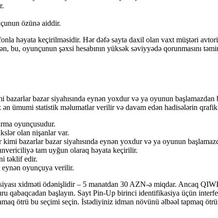
r.
çunun özünə aiddir.
fonla həyata keçirilməsidir. Hər dəfə sayta daxil olan vaxt müştəri avto
əfdən, bu, oyunçunun şəxsi hesabının yüksək səviyyədə qorunmasını təm
r kimi bazarlar bazar siyahısında eynən yoxdur və ya oyunun başlamazdan
 ən ümumi statistik məlumatlar verilir və davam edən hadisələrin qrafik 
burma oyunçusudur.
kslər olan nişanlar var.
şlar kimi bazarlar bazar siyahısında eynən yoxdur və ya oyunun başlamaz
vericiliyə tam uyğun olaraq həyata keçirilir.
 təklif edir.
 eynən oyunçuya verilir.
kasiyası xidməti ödənişlidir – 5 manatdan 30 AZN-ə miqdar. Ancaq QIW
duru qabaqcadan başlayın. Sayt Pin-Up birinci identifikasiya üçün inter
q ötrü bu seçimi seçin. İstədiyiniz idman növünü əlbəəl tapmaq ötrü əlifb