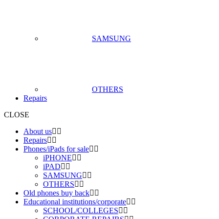
SAMSUNG
OTHERS
Repairs
CLOSE
About us
Repairs
Phones/iPads for sale
iPHONE
iPAD
SAMSUNG
OTHERS
Old phones buy back
Educational institutions/corporate
SCHOOL/COLLEGES