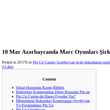
10 Mar
Azərbaycanda Mərc Oyunları Şirk
Posted at 20:57h
in
Pin Up Casino Azərbaycan üçün imkanlarını təqdi
0
Likes
Content
Şirkət Haqqında Rəsmi Bildiriş
Bukmeker Kontorundan Digər Bonuslar Pin-up
Pin Up Casino-da Hansı Oyunlar Var?
Müştərilərin Bukmeker Kontorunun Qeydiyyatı
Və Yoxlanılması Pin Up
Pin Up Qeydiyyatı