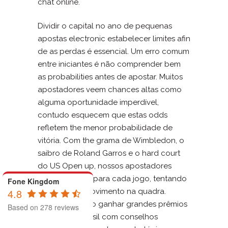
chat online.
Dividir o capital no ano de pequenas
apostas electronic estabelecer limites afin
de as perdas é essencial. Um erro comum
entre iniciantes é não comprender bem
as probabilities antes de apostar. Muitos
apostadores veem chances altas como
alguma oportunidade imperdível,
contudo esquecem que estas odds
refletem the menor probabilidade de
vitória. Com the grama de Wimbledon, o
saibro de Roland Garros e o hard court
do US Open up, nossos apostadores
vivem o drama para cada jogo, tentando
Fone Kingdom
4.8
prever cada movimento na quadra.
Descubra como ganhar grandes prêmios
Based on 278 reviews
na Mostbet Brasil com conselhos