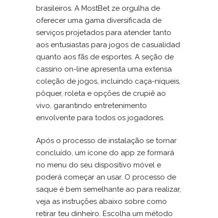
brasileiros. A MostBet ze orgulha de
oferecer uma gama diversificada de
serviços projetados para atender tanto
aos entusiastas para jogos de casualidad
quanto aos fãs de esportes. A seção de
cassino on-line apresenta uma extensa
coleção de jogos, incluindo caça-níqueis,
pôquer, roleta e opções de crupiê ao
vivo, garantindo entretenimento
envolvente para todos os jogadores.
Após o processo de instalação se tornar
concluído, um ícone do app ze formará
no menu do seu dispositivo móvel e
poderá começar an usar. O processo de
saque é bem semelhante ao para realizar,
veja as instruções abaixo sobre como
retirar teu dinheiro. Escolha um método