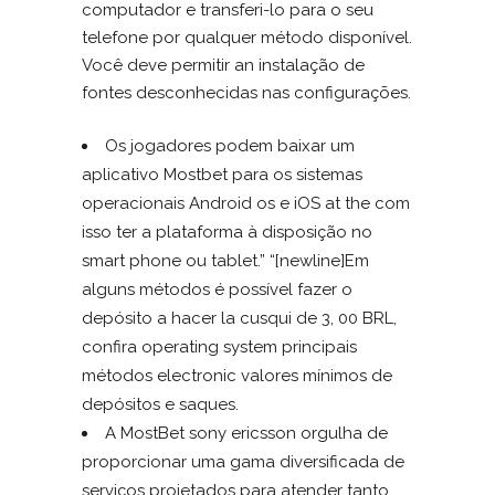
computador e transferi-lo para o seu
telefone por qualquer método disponível.
Você deve permitir an instalação de
fontes desconhecidas nas configurações.
Os jogadores podem baixar um
aplicativo Mostbet para os sistemas
operacionais Android os e iOS at the com
isso ter a plataforma à disposição no
smart phone ou tablet.” “[newline]Em
alguns métodos é possível fazer o
depósito a hacer la cusqui de 3, 00 BRL,
confira operating system principais
métodos electronic valores mínimos de
depósitos e saques.
A MostBet sony ericsson orgulha de
proporcionar uma gama diversificada de
serviços projetados para atender tanto