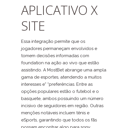
APLICATIVO X
SITE
Essa integração permite que os
jogadores permaneçam envolvidos e
tomem decisões informadas com
foundation na ação ao vivo que estão
assistindo. A MostBet abrange uma ampla
gama de esportes, atendendo a muitos
interesses e” “preferências. Entre as
opções populares estão o futebol e o
basquete, ambos possuindo um número
incisivo de seguidores em região. Outras
menções notáveis incluem tênis e
eSports, garantindo que todos os fãs
possam encontrar algo para sony