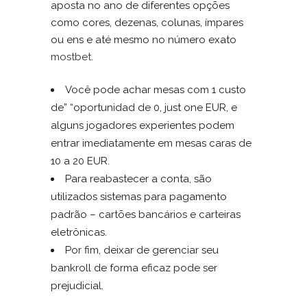
aposta no ano de diferentes opções
como cores, dezenas, colunas, ímpares
ou ens e até mesmo no número exato
mostbet
.
Você pode achar mesas com 1 custo
de” “oportunidad de 0, just one EUR, e
alguns jogadores experientes podem
entrar imediatamente em mesas caras de
10 a 20 EUR.
Para reabastecer a conta, são
utilizados sistemas para pagamento
padrão – cartões bancários e carteiras
eletrônicas.
Por fim, deixar de gerenciar seu
bankroll de forma eficaz pode ser
prejudicial.