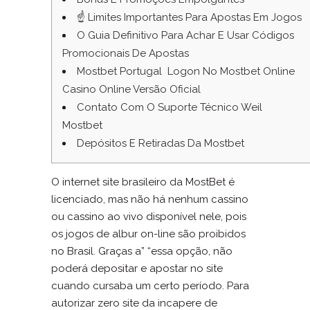
☝️ Limites Importantes Para Apostas Em Jogos
O Guia Definitivo Para Achar E Usar Códigos
Promocionais De Apostas
Mostbet Portugal ️ Logon No Mostbet Online
Casino Online Versão Oficial
Contato Com O Suporte Técnico Weil
Mostbet
Depósitos E Retiradas Da Mostbet
O internet site brasileiro da MostBet é
licenciado, mas não há nenhum cassino
ou cassino ao vivo disponível nele, pois
os jogos de albur on-line são proibidos
no Brasil. Graças a” “essa opção, não
poderá depositar e apostar no site
cuando cursaba um certo período. Para
autorizar zero site da incapere de