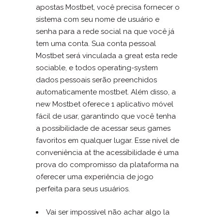
apostas Mostbet, você precisa fornecer o
sistema com seu nome de usuário e
senha para a rede social na que você já
tem uma conta. Sua conta pessoal
Mostbet será vinculada a great esta rede
sociable, e todos operating-system
dados pessoais serão preenchidos
automaticamente mostbet. Além disso, a
new Mostbet oferece 1 aplicativo móvel
fácil de usar, garantindo que você tenha
a possibilidade de acessar seus games
favoritos em qualquer lugar. Esse nível de
conveniência at the acessibilidade é uma
prova do compromisso da plataforma na
oferecer uma experiência de jogo
perfeita para seus usuários.
Vai ser impossível não achar algo la