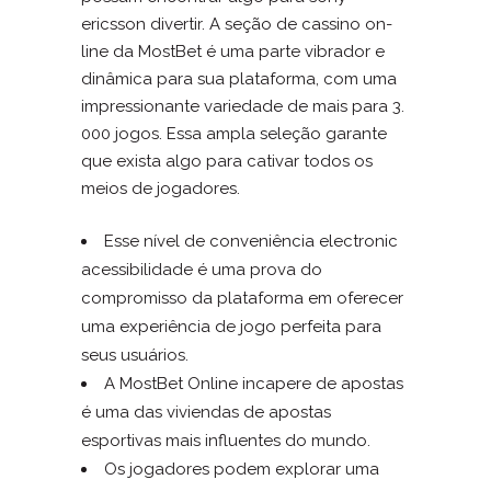
ericsson divertir. A seção de cassino on-
line da MostBet é uma parte vibrador e
dinâmica para sua plataforma, com uma
impressionante variedade de mais para 3.
000 jogos. Essa ampla seleção garante
que exista algo para cativar todos os
meios de jogadores.
Esse nível de conveniência electronic
acessibilidade é uma prova do
compromisso da plataforma em oferecer
uma experiência de jogo perfeita para
seus usuários.
A MostBet Online incapere de apostas
é uma das viviendas de apostas
esportivas mais influentes do mundo.
Os jogadores podem explorar uma