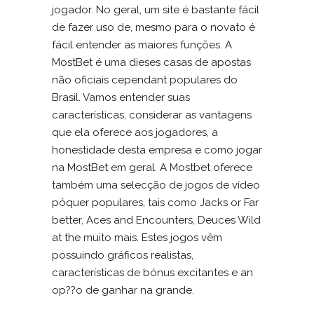
jogador. No geral, um site é bastante fácil
de fazer uso de, mesmo para o novato é
fácil entender as maiores funções. A
MostBet é uma dieses casas de apostas
não oficiais cependant populares do
Brasil. Vamos entender suas
características, considerar as vantagens
que ela oferece aos jogadores, a
honestidade desta empresa e como jogar
na MostBet em geral. A Mostbet oferece
também uma selecção de jogos de vídeo
póquer populares, tais como Jacks or Far
better, Aces and Encounters, Deuces Wild
at the muito mais. Estes jogos vêm
possuindo gráficos realistas,
características de bónus excitantes e an
op??o de ganhar na grande.