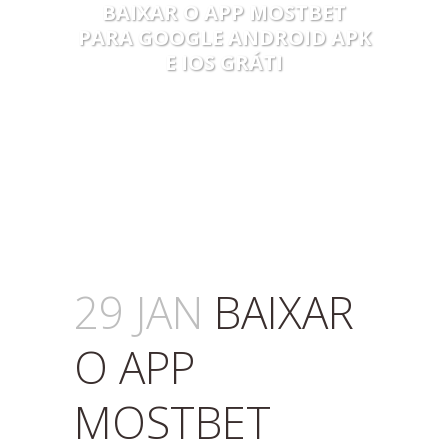
BAIXAR O APP MOSTBET
PARA GOOGLE ANDROID APK
E IOS GRÁTI
29 JAN
BAIXAR
O APP
MOSTBET