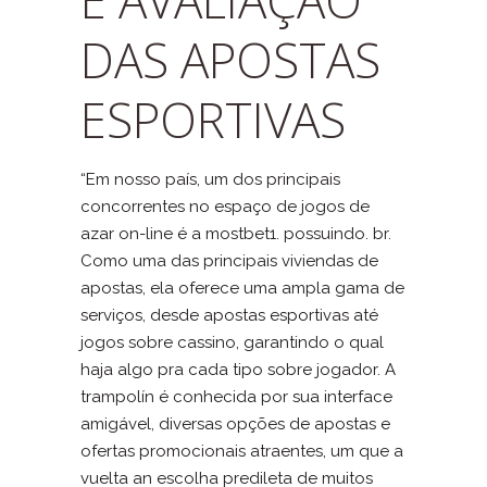
DAS APOSTAS
ESPORTIVAS
“Em nosso país, um dos principais
concorrentes no espaço de jogos de
azar on-line é a mostbet1. possuindo. br.
Como uma das principais viviendas de
apostas, ela oferece uma ampla gama de
serviços, desde apostas esportivas até
jogos sobre cassino, garantindo o qual
haja algo pra cada tipo sobre jogador. A
trampolín é conhecida por sua interface
amigável, diversas opções de apostas e
ofertas promocionais atraentes, um que a
vuelta an escolha predileta de muitos