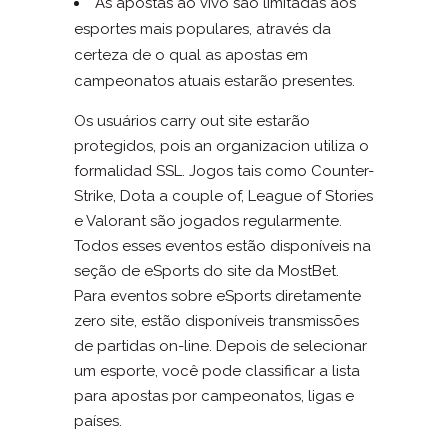
As apostas ao vivo são limitadas aos
esportes mais populares, através da
certeza de o qual as apostas em
campeonatos atuais estarão presentes.
Os usuários carry out site estarão
protegidos, pois an organizacion utiliza o
formalidad SSL. Jogos tais como Counter-
Strike, Dota a couple of, League of Stories
e Valorant são jogados regularmente.
Todos esses eventos estão disponíveis na
seção de eSports do site da MostBet.
Para eventos sobre eSports diretamente
zero site, estão disponíveis transmissões
de partidas on-line. Depois de selecionar
um esporte, você pode classificar a lista
para apostas por campeonatos, ligas e
países.