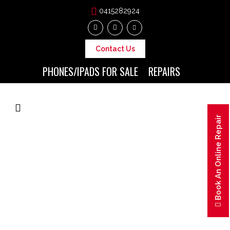
0415282924
Contact Us
PHONES/IPADS FOR SALE
REPAIRS
Book An Online Repair