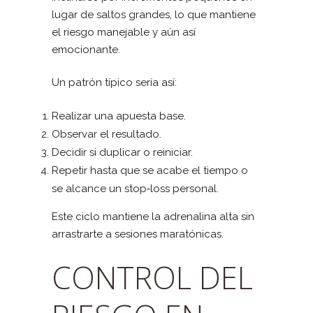
lugar de saltos grandes, lo que mantiene
el riesgo manejable y aún así
emocionante.
Un patrón típico sería así:
Realizar una apuesta base.
Observar el resultado.
Decidir si duplicar o reiniciar.
Repetir hasta que se acabe el tiempo o
se alcance un stop‑loss personal.
Este ciclo mantiene la adrenalina alta sin
arrastrarte a sesiones maratónicas.
CONTROL DEL