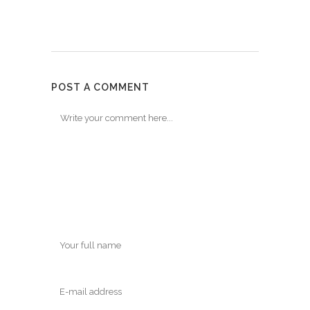
POST A COMMENT