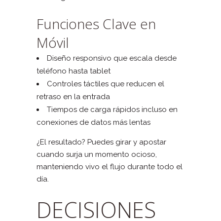
Funciones Clave en
Móvil
Diseño responsivo que escala desde
teléfono hasta tablet
Controles táctiles que reducen el
retraso en la entrada
Tiempos de carga rápidos incluso en
conexiones de datos más lentas
¿El resultado? Puedes girar y apostar
cuando surja un momento ocioso,
manteniendo vivo el flujo durante todo el
día.
DECISIONES