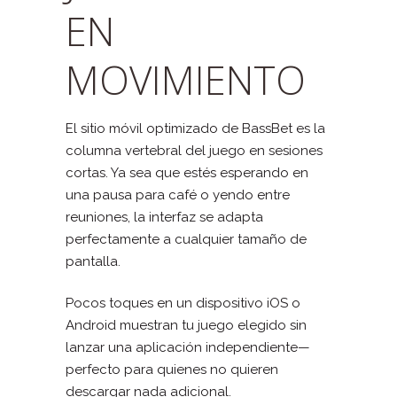
EN
MOVIMIENTO
El sitio móvil optimizado de BassBet es la
columna vertebral del juego en sesiones
cortas. Ya sea que estés esperando en
una pausa para café o yendo entre
reuniones, la interfaz se adapta
perfectamente a cualquier tamaño de
pantalla.
Pocos toques en un dispositivo iOS o
Android muestran tu juego elegido sin
lanzar una aplicación independiente—
perfecto para quienes no quieren
descargar nada adicional.