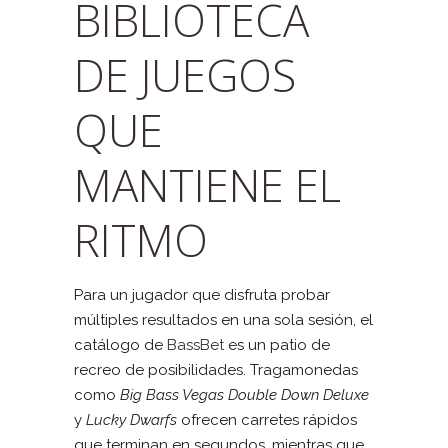
BIBLIOTECA
DE JUEGOS
QUE
MANTIENE EL
RITMO
Para un jugador que disfruta probar
múltiples resultados en una sola sesión, el
catálogo de
BassBet
es un patio de
recreo de posibilidades. Tragamonedas
como
Big Bass Vegas Double Down Deluxe
y
Lucky Dwarfs
ofrecen carretes rápidos
que terminan en segundos, mientras que