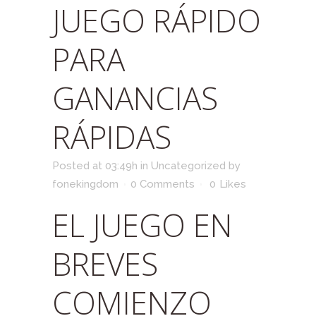
JUEGO RÁPIDO
PARA
GANANCIAS
RÁPIDAS
Posted at 03:49h
in
Uncategorized
by
fonekingdom
0 Comments
0
Likes
EL JUEGO EN
BREVES
COMIENZO