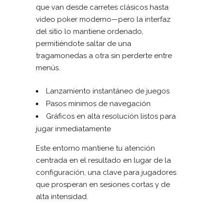
que van desde carretes clásicos hasta
video poker moderno—pero la interfaz
del sitio lo mantiene ordenado,
permitiéndote saltar de una
tragamonedas a otra sin perderte entre
menús.
Lanzamiento instantáneo de juegos
Pasos mínimos de navegación
Gráficos en alta resolución listos para
jugar inmediatamente
Este entorno mantiene tu atención
centrada en el resultado en lugar de la
configuración, una clave para jugadores
que prosperan en sesiones cortas y de
alta intensidad.