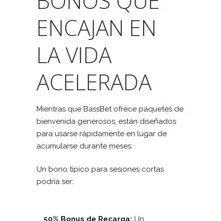
BONOS QUE
ENCAJAN EN
LA VIDA
ACELERADA
Mientras que BassBet ofrece paquetes de
bienvenida generosos, están diseñados
para usarse rápidamente en lugar de
acumularse durante meses.
Un bono típico para sesiones cortas
podría ser:
50% Bonus de Recarga:
Un