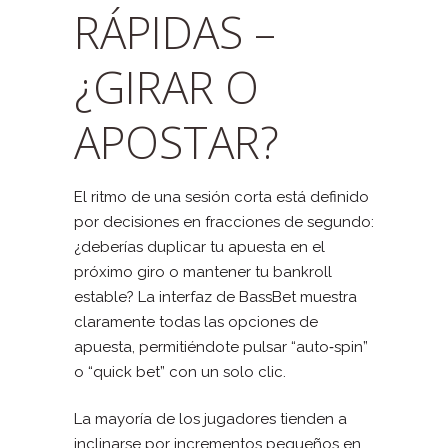
RÁPIDAS –
¿GIRAR O
APOSTAR?
El ritmo de una sesión corta está definido
por decisiones en fracciones de segundo:
¿deberías duplicar tu apuesta en el
próximo giro o mantener tu bankroll
estable? La interfaz de BassBet muestra
claramente todas las opciones de
apuesta, permitiéndote pulsar “auto‑spin”
o “quick bet” con un solo clic.
La mayoría de los jugadores tienden a
inclinarse por incrementos pequeños en