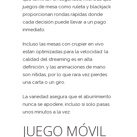
juegos de mesa como ruleta y blackjack
proporcionan rondas rápidas donde
cada decisión puede llevar a un pago
inmediato.
Incluso las mesas con crupier en vivo
están optimizadas para la velocidad: la
calidad del streaming es en alta
definición, y las animaciones de mano
son nítidas, por lo que rara vez pierdes
una carta o un giro.
La variedad asegura que el aburrimiento
nunca se apodere, incluso si solo pasas
unos minutos a la vez.
JUEGO MÓVIL