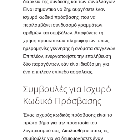
διάρκεια της σύνδεσης και των συναλλαγών.
Είναι σημαντικό να δημιουργήσετε έναν
ισχυρό κωδικό πρόσβασης, που να
περιλαμβάνει συνδυασμό γραμμάτων,
αριθμών και συμβόλων. Αποφύγετε τη
χρήση προσωπικών πληροφοριών, όπως
ημερομηνίες γέννησης ή ονόματα συγγενών.
Επιπλέον, ενεργοποιήστε την επαλήθευση
δύο παραγόντων, εάν είναι διαθέσιμη, για
ένα επιπλέον επίπεδο ασφάλειας.
Συμβουλές για Ισχυρό
Κωδικό Πρόσβασης
Ένας ισχυρός κωδικός πρόσβασης είναι το
πρώτο βήμα για την προστασία του
λογαριασμού σας. Ακολουθήστε αυτές τις
συμβουλές για να δημιουργήσετε έναν