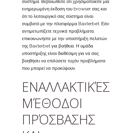
σύστημα. Βεβαιωθείτε ότι χρησιμοποιείτε μια
ενημερωμένη έκδοση του browser σας και
ότι το λειτουργικό σας σύστημα είναι
συμβατό με την πλατφόρμα Baxterbet. Εάν
αντιμετωπίζετε τεχνικά προβλήματα,
επικοινωνήστε με την υποστήριξη πελατών
της Baxterbet για βοήθεια. Η ομάδα
υποστήριξης είναι διαθέσιμη για να σας
βοηθήσει να επιλύσετε τυχόν προβλήματα
που μπορεί να προκύψουν.
ΕΝΑΛΛΑΚΤΙΚΈΣ
ΜΈΘΟΔΟΙ
ΠΡΌΣΒΑΣΗΣ