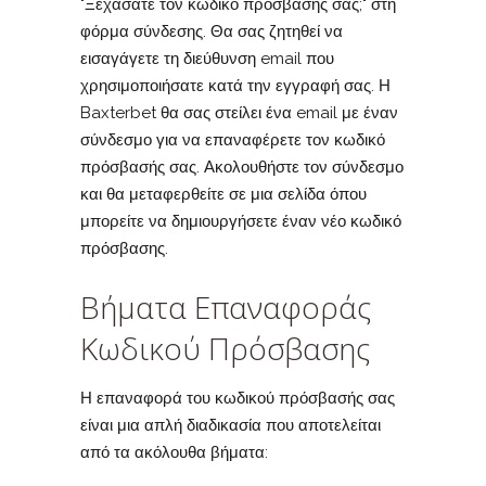
"Ξεχάσατε τον κωδικό πρόσβασής σας;" στη
φόρμα σύνδεσης. Θα σας ζητηθεί να
εισαγάγετε τη διεύθυνση email που
χρησιμοποιήσατε κατά την εγγραφή σας. Η
Baxterbet θα σας στείλει ένα email με έναν
σύνδεσμο για να επαναφέρετε τον κωδικό
πρόσβασής σας. Ακολουθήστε τον σύνδεσμο
και θα μεταφερθείτε σε μια σελίδα όπου
μπορείτε να δημιουργήσετε έναν νέο κωδικό
πρόσβασης.
Βήματα Επαναφοράς
Κωδικού Πρόσβασης
Η επαναφορά του κωδικού πρόσβασής σας
είναι μια απλή διαδικασία που αποτελείται
από τα ακόλουθα βήματα: