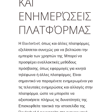
ΚΑΙ
ΕΝΗΜΕΡΏΣΕΙΣ
ΠΛΑΤΦΌΡΜΑΣ
Η Baxterbet, όπως και άλλες πλατφόρμες,
εξελίσσεται συνεχώς για να βελτιώσει την
εμπειρία των χρηστών της. Μπορεί να
προσφέρει εναλλακτικές μεθόδους
πρόσβασης, όπως εφαρμογές για κινητά
τηλέφωνα ή άλλες πλατφόρμες. Είναι
σημαντικό να παραμένετε ενημερωμένοι για
τις τελευταίες ενημερώσεις και αλλαγές στην
πλατφόρμα, ώστε να μπορείτε να
αξιοποιήσετε πλήρως τις δυνατότητές της.
Επισκεφθείτε τακτικά την ιστοσελίδα της