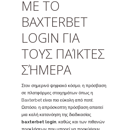
ΜΕ ΤΟ
BAXTERBET
LOGIN ΓΙΑ
ΤΟΥΣ ΠΑΊΚΤΕΣ
ΣΉΜΕΡΑ
Στον σημερινό ψηφιακό κόσμο, η πρόσβαση
σε πλατφόρμες στοιχημάτων όπως η
Baxterbet είναι πιο εύκολη από ποτέ.
Ωστόσο, η απρόσκοπτη πρόσβαση απαιτεί
μια καλή κατανόηση της διαδικασίας
baxterbet login
, καθώς και των πιθανών
προκλήσεων που μπορεί να προκύψουν.