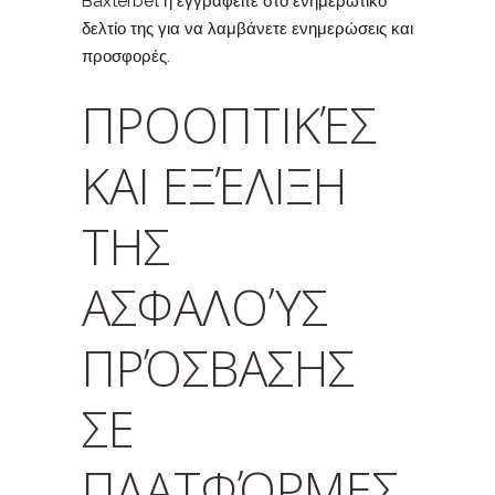
Baxterbet ή εγγραφείτε στο ενημερωτικό
δελτίο της για να λαμβάνετε ενημερώσεις και
προσφορές.
ΠΡΟΟΠΤΙΚΈΣ
ΚΑΙ ΕΞΈΛΙΞΗ
ΤΗΣ
ΑΣΦΑΛΟΎΣ
ΠΡΌΣΒΑΣΗΣ
ΣΕ
ΠΛΑΤΦΌΡΜΕΣ