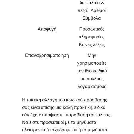
(κεφαλαία &
πεζά), Αριθμοί,
Σύμβολα
Αποφυγή
Προσωπικές
πληροφορίες,
Κοινές λέξεις
Επαναχρησιμοποίηση
Μην
χρησιμοποιείτε
τον ίδιο κωδικό
σε πολλούς
λογαριασμούς
Η τακτική αλλαγή του κωδικού πρόσβασής
σας είναι επίσης μια καλή πρακτική, ειδικά
εάν έχετε υποψιαστεί παραβίαση ασφαλείας.
Να είστε προσεκτικοί με τα μηνύματα
ηλεκτρονικού ταχυδρομείου ή τα μηνύματα