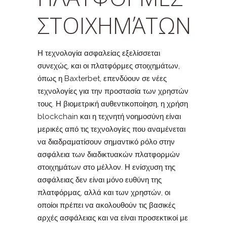
ΣΤΟΙΧΗΜΆΤΩΝ
Η τεχνολογία ασφαλείας εξελίσσεται
συνεχώς, και οι πλατφόρμες στοιχημάτων,
όπως η Baxterbet, επενδύουν σε νέες
τεχνολογίες για την προστασία των χρηστών
τους. Η βιομετρική αυθεντικοποίηση, η χρήση
blockchain και η τεχνητή νοημοσύνη είναι
μερικές από τις τεχνολογίες που αναμένεται
να διαδραματίσουν σημαντικό ρόλο στην
ασφάλεια των διαδικτυακών πλατφορμών
στοιχημάτων στο μέλλον. Η ενίσχυση της
ασφάλειας δεν είναι μόνο ευθύνη της
πλατφόρμας, αλλά και των χρηστών, οι
οποίοι πρέπει να ακολουθούν τις βασικές
αρχές ασφάλειας και να είναι προσεκτικοί με