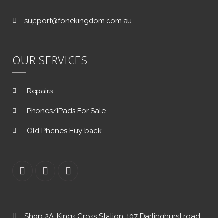
support@fonekingdom.com.au
OUR SERVICES
Repairs
Phones/iPads For Sale
Old Phones Buy back
Shop 2A, Kings Cross Station, 107 Darlinghurst road,