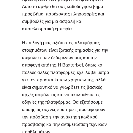
Αυτό το άρθρο θα σας καθοδηγήσει βήμα
προς βήμα, παρέχοντας πληροφορίες και
συμβουλές για μια ασφαλή και
αποτελεσματική εμπειρία.
Η επιλογή μιας αξιόπιστης πλατφόρμας
στοιχημάτων είναι ζωτικής σημασίας για την
ασφάλεια των δεδομένων σας και την
αποφυγή απάτης. Η Baxterbet, όπως και
πολλές άλλες πλατφόρμες, έχει λάβει μέτρα
για την προστασία των χρηστών της, αλλά
είναι σημαντικό να γνωρίζετε τις βασικές
αρχές ασφάλειας και να ακολουθείτε τις
οδηγίες της πλατφόρμας. Θα εξετάσουμε
επίσης τις συχνές ερωτήσεις που αφορούν
την πρόσβαση, την ανάκτηση κωδικού
πρόσβασης και την αντιμετώπιση τεχνικών
προβλημάτων.