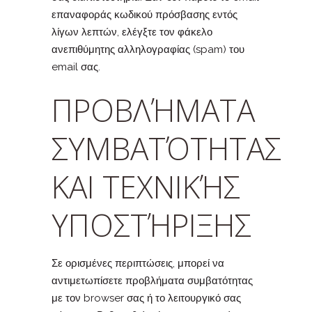
επαναφοράς κωδικού πρόσβασης εντός
λίγων λεπτών, ελέγξτε τον φάκελο
ανεπιθύμητης αλληλογραφίας (spam) του
email σας.
ΠΡΟΒΛΉΜΑΤΑ
ΣΥΜΒΑΤΌΤΗΤΑΣ
ΚΑΙ ΤΕΧΝΙΚΉΣ
ΥΠΟΣΤΉΡΙΞΗΣ
Σε ορισμένες περιπτώσεις, μπορεί να
αντιμετωπίσετε προβλήματα συμβατότητας
με τον browser σας ή το λειτουργικό σας