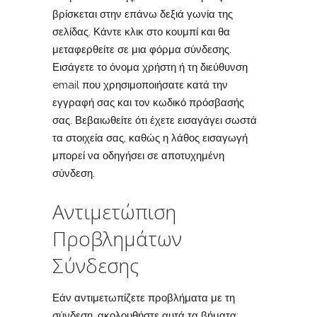
βρίσκεται στην επάνω δεξιά γωνία της
σελίδας. Κάντε κλικ στο κουμπί και θα
μεταφερθείτε σε μια φόρμα σύνδεσης.
Εισάγετε το όνομα χρήστη ή τη διεύθυνση
email που χρησιμοποιήσατε κατά την
εγγραφή σας και τον κωδικό πρόσβασής
σας. Βεβαιωθείτε ότι έχετε εισαγάγει σωστά
τα στοιχεία σας, καθώς η λάθος εισαγωγή
μπορεί να οδηγήσει σε αποτυχημένη
σύνδεση.
Αντιμετώπιση
Προβλημάτων
Σύνδεσης
Εάν αντιμετωπίζετε προβλήματα με τη
σύνδεση, ακολουθήστε αυτά τα βήματα: