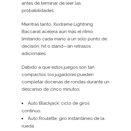
antes de terminar de leer las
probabilidades.
Mientras tanto, Xxxtreme Lightning
Baccarat acelera aún más el ritmo
limitando cada mano a un solo punto de
decisión: hit o stand—sin retrasos
adicionales.
Debido a que estos juegos son tan
compactos, los jugadores pueden
completar docenas de rondas durante un
descanso de cinco minutos.
Auto Blackjack: ciclo de giros
continuo.
Auto Roulette: giro instantáneo de la
rueda.