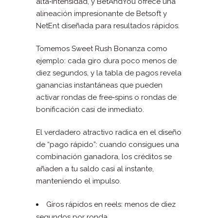
alta‑intensidad, y BetAndYou ofrece una
alineación impresionante de Betsoft y
NetEnt diseñada para resultados rápidos.
Tomemos Sweet Rush Bonanza como
ejemplo: cada giro dura poco menos de
diez segundos, y la tabla de pagos revela
ganancias instantáneas que pueden
activar rondas de free‑spins o rondas de
bonificación casi de inmediato.
El verdadero atractivo radica en el diseño
de “pago rápido”: cuando consigues una
combinación ganadora, los créditos se
añaden a tu saldo casi al instante,
manteniendo el impulso.
Giros rápidos en reels: menos de diez
segundos por ronda.