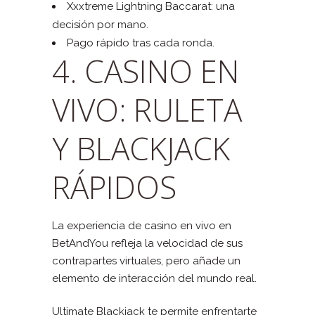
Xxxtreme Lightning Baccarat: una
decisión por mano.
Pago rápido tras cada ronda.
4. CASINO EN
VIVO: RULETA
Y BLACKJACK
RÁPIDOS
La experiencia de casino en vivo en
BetAndYou refleja la velocidad de sus
contrapartes virtuales, pero añade un
elemento de interacción del mundo real.
Ultimate Blackjack te permite enfrentarte