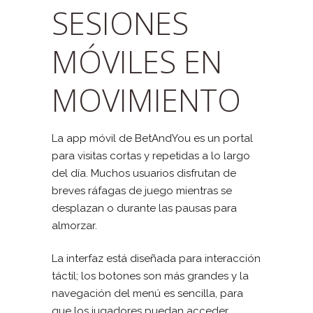
SESIONES
MÓVILES EN
MOVIMIENTO
La app móvil de BetAndYou es un portal
para visitas cortas y repetidas a lo largo
del día. Muchos usuarios disfrutan de
breves ráfagas de juego mientras se
desplazan o durante las pausas para
almorzar.
La interfaz está diseñada para interacción
táctil; los botones son más grandes y la
navegación del menú es sencilla, para
que los jugadores puedan acceder