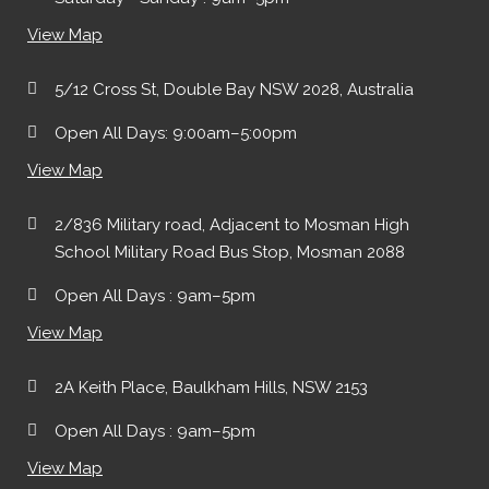
View Map
5/12 Cross St, Double Bay NSW 2028, Australia
Open All Days: 9:00am–5:00pm
View Map
2/836 Military road, Adjacent to Mosman High
School Military Road Bus Stop, Mosman 2088
Open All Days : 9am–5pm
View Map
2A Keith Place, Baulkham Hills, NSW 2153
Open All Days : 9am–5pm
View Map