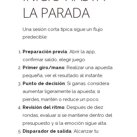
LA PARADA
Una sesión corta típica sigue un flujo
predecible:
Preparación previa
: Abrir la app,
confirmar saldo, elegir juego.
Primer giro/mano
: Realizar una apuesta
pequeña, ver el resultado al instante.
Punto de decisión
: Si ganas, considera
aumentar ligeramente la apuesta; si
pierdes, mantén o reduce un poco.
Revisión del ritmo
: Después de diez
rondas, evaluar si se mantiene dentro del
presupuesto y si la emoción sigue alta.
Disparador de salida
: Alcanzar tu