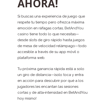
AHORA!
Si buscas una experiencia de juego que
respete tu tiempo pero ofrezca máxima
emoción en ráfagas cortas,
BetAndYou
casino
tiene todo lo que necesitas—
desde slots de giro rápido hasta juegos
de mesa de velocidad relámpago—todo
accesible a través de su app móvil o
plataforma web.
Tu próxima ganancia rápida está a solo
un giro de distancia—¡solo toca y entra
en acción para descubrir por qué a los
jugadores les encantan las sesiones
cortas y de alta‑intensidad en BetAndYou
hoy mismo!