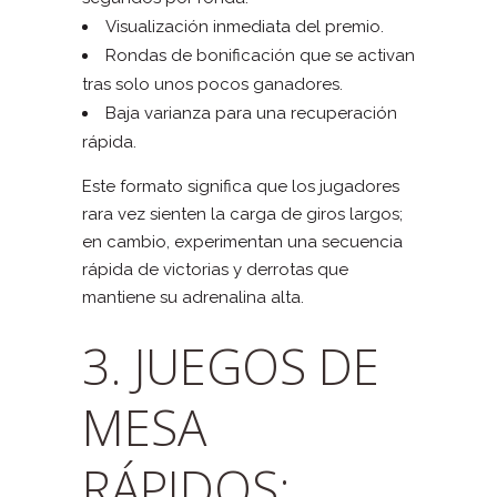
Visualización inmediata del premio.
Rondas de bonificación que se activan
tras solo unos pocos ganadores.
Baja varianza para una recuperación
rápida.
Este formato significa que los jugadores
rara vez sienten la carga de giros largos;
en cambio, experimentan una secuencia
rápida de victorias y derrotas que
mantiene su adrenalina alta.
3. JUEGOS DE
MESA
RÁPIDOS: