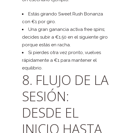
Estás girando Sweet Rush Bonanza
con €1 por giro.
Una gran ganancia activa free spins;
decides subir a €1.50 en el siguiente giro
porque estás en racha.
Si pierdes otra vez pronto, vuelves
rápidamente a €1 para mantener el
equilibrio.
8. FLUJO DE LA
SESIÓN:
DESDE EL
INICIO HASTA