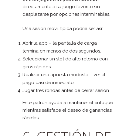
directamente a su juego favorito sin
desplazarse por opciones interminables.
Una sesión móvil típica podría ser así:
Abrir la app – la pantalla de carga
termina en menos de dos segundos.
Seleccionar un slot de alto retorno con
giros rápidos.
Realizar una apuesta modesta – ver el
pago casi de inmediato.
Jugar tres rondas antes de cerrar sesión.
Este patrón ayuda a mantener el enfoque
mientras satisface el deseo de ganancias
rápidas.