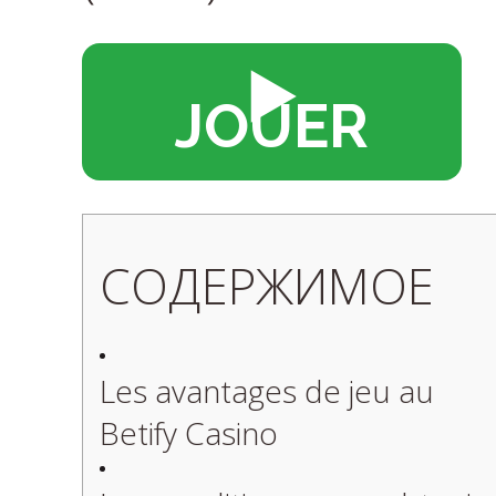
▶️
JOUER
СОДЕРЖИМОЕ
Les avantages de jeu au
Betify Casino