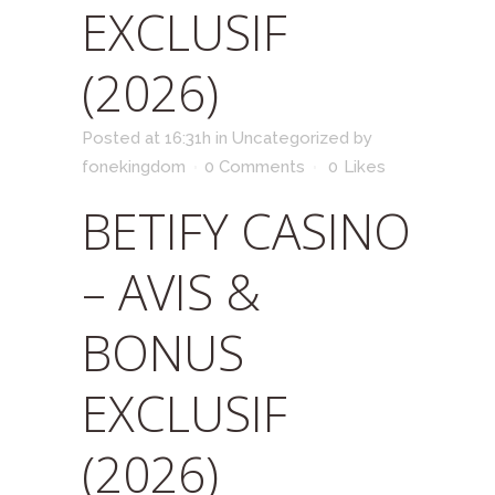
EXCLUSIF
(2026)
Posted at 16:31h
in
Uncategorized
by
fonekingdom
0 Comments
0
Likes
BETIFY CASINO
– AVIS &
BONUS
EXCLUSIF
(2026)