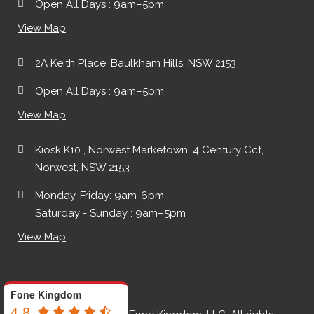
Open All Days : 9am–5pm
View Map
2A Keith Place, Baulkham Hills, NSW 2153
Open All Days : 9am–5pm
View Map
Kiosk K10 , Norwest Marketown, 4 Century Cct,
Norwest, NSW 2153
Monday-Friday: 9am-6pm
Saturday - Sunday : 9am–5pm
View Map
Fone Kingdom
4.8