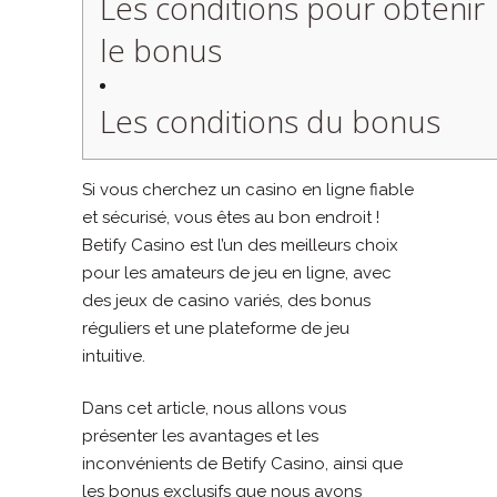
Les conditions pour obtenir
le bonus
Les conditions du bonus
Si vous cherchez un casino en ligne fiable
et sécurisé, vous êtes au bon endroit !
Betify Casino est l’un des meilleurs choix
pour les amateurs de jeu en ligne, avec
des jeux de casino variés, des bonus
réguliers et une plateforme de jeu
intuitive.
Dans cet article, nous allons vous
présenter les avantages et les
inconvénients de Betify Casino, ainsi que
les bonus exclusifs que nous avons