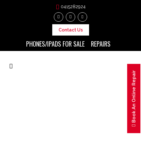
0415282924
Contact Us
PHONES/IPADS FOR SALE
REPAIRS
Book An Online Repair