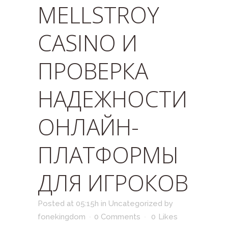
MELLSTROY
CASINO И
ПРОВЕРКА
НАДЕЖНОСТИ
ОНЛАЙН-
ПЛАТФОРМЫ
ДЛЯ ИГРОКОВ
Posted at 05:15h
in
Uncategorized
by
fonekingdom
0 Comments
0
Likes