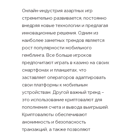
Онлайн-индустрия азартных игр
стремительно развивается, постоянно
внедряя новые технологии и предлагая
инновационные решения. Одним из
наиболее заметных трендов является
рост популярности мобильного
гемблинга. Все больше игроков
предпочитают играть в казино на своих
смартфонах и планшетах, что
заставляет операторов адаптировать
свои платформы к мобильным
устройствам. Другой важный тренд –
это использование криптовалют для
пополнения счета и вывода выигрышей.
Криптовалюты обеспечивают
анонимность и безопасность
транзакций, а также позволяют