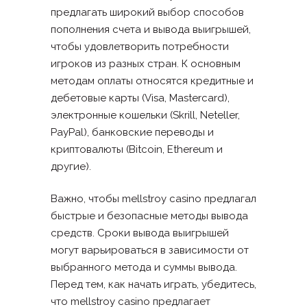
предлагать широкий выбор способов
пополнения счета и вывода выигрышей,
чтобы удовлетворить потребности
игроков из разных стран. К основным
методам оплаты относятся кредитные и
дебетовые карты (Visa, Mastercard),
электронные кошельки (Skrill, Neteller,
PayPal), банковские переводы и
криптовалюты (Bitcoin, Ethereum и
другие).
Важно, чтобы mellstroy casino предлагал
быстрые и безопасные методы вывода
средств. Сроки вывода выигрышей
могут варьироваться в зависимости от
выбранного метода и суммы вывода.
Перед тем, как начать играть, убедитесь,
что mellstroy casino предлагает