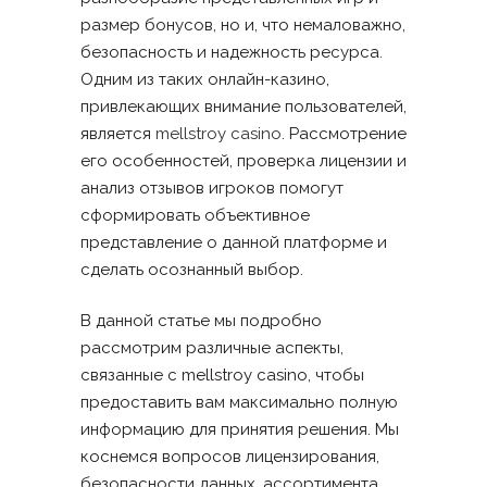
размер бонусов, но и, что немаловажно,
безопасность и надежность ресурса.
Одним из таких онлайн-казино,
привлекающих внимание пользователей,
является
mellstroy casino
. Рассмотрение
его особенностей, проверка лицензии и
анализ отзывов игроков помогут
сформировать объективное
представление о данной платформе и
сделать осознанный выбор.
В данной статье мы подробно
рассмотрим различные аспекты,
связанные с mellstroy casino, чтобы
предоставить вам максимально полную
информацию для принятия решения. Мы
коснемся вопросов лицензирования,
безопасности данных, ассортимента