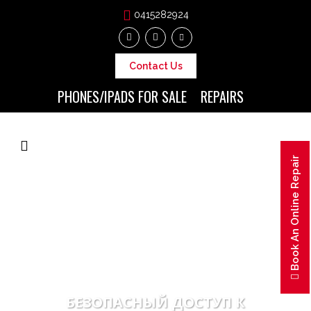
0415282924
Contact Us
PHONES/IPADS FOR SALE
REPAIRS
Book An Online Repair
БЕЗОПАСНЫЙ ДОСТУП К