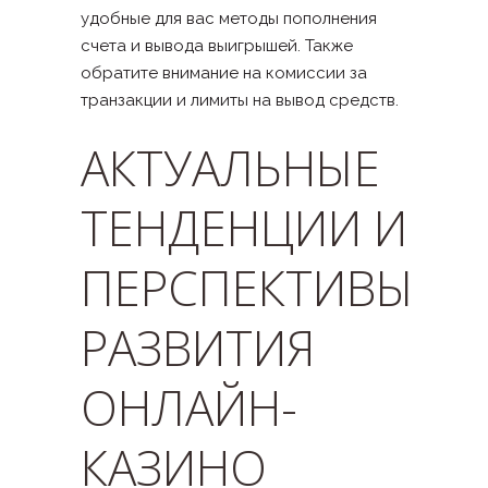
удобные для вас методы пополнения
счета и вывода выигрышей. Также
обратите внимание на комиссии за
транзакции и лимиты на вывод средств.
АКТУАЛЬНЫЕ
ТЕНДЕНЦИИ И
ПЕРСПЕКТИВЫ
РАЗВИТИЯ
ОНЛАЙН-
КАЗИНО