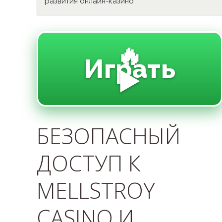
развития онлайн-казино
🔥
Играть
▶️
БЕЗОПАСНЫЙ
ДОСТУП К
MELLSTROY
CASINO И