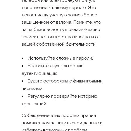
телефон или электронную почту, в
дополнение к вашему паролю. Это
делает вашу учетную запись более
защищенной от взлома. Помните, что
ваша безопасность в онлайн-казино
зависит не только от казино, но и от
вашей собственной бдительности.
Используйте сложные пароли.
Включите двухфакторную
аутентификацию.
Будьте осторожны с фишинговыми
письмами.
Регулярно проверяйте историю
транзакций.
Соблюдение этих простых правил
поможет вам защитить свои данные и
избежать возможных проблем.