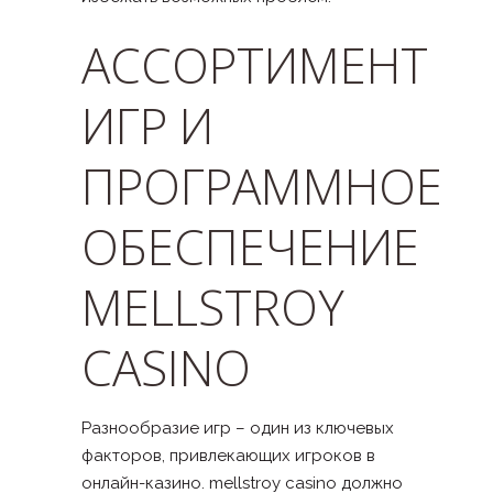
АССОРТИМЕНТ
ИГР И
ПРОГРАММНОЕ
ОБЕСПЕЧЕНИЕ
MELLSTROY
CASINO
Разнообразие игр – один из ключевых
факторов, привлекающих игроков в
онлайн-казино. mellstroy casino должно