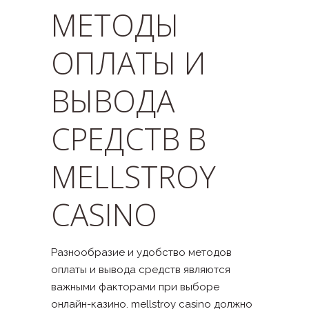
МЕТОДЫ
ОПЛАТЫ И
ВЫВОДА
СРЕДСТВ В
MELLSTROY
CASINO
Разнообразие и удобство методов
оплаты и вывода средств являются
важными факторами при выборе
онлайн-казино. mellstroy casino должно