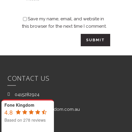
Save my name, email, and website in
this browser for the next time I comment.
CONTACT US
0415282924
Fone Kingdom
support@fonekingdom.com.au
4.8
Based on 278 reviews