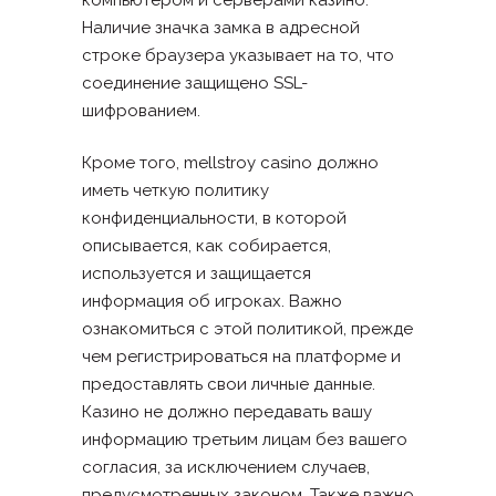
Наличие значка замка в адресной
строке браузера указывает на то, что
соединение защищено SSL-
шифрованием.
Кроме того, mellstroy casino должно
иметь четкую политику
конфиденциальности, в которой
описывается, как собирается,
используется и защищается
информация об игроках. Важно
ознакомиться с этой политикой, прежде
чем регистрироваться на платформе и
предоставлять свои личные данные.
Казино не должно передавать вашу
информацию третьим лицам без вашего
согласия, за исключением случаев,
предусмотренных законом. Также важно