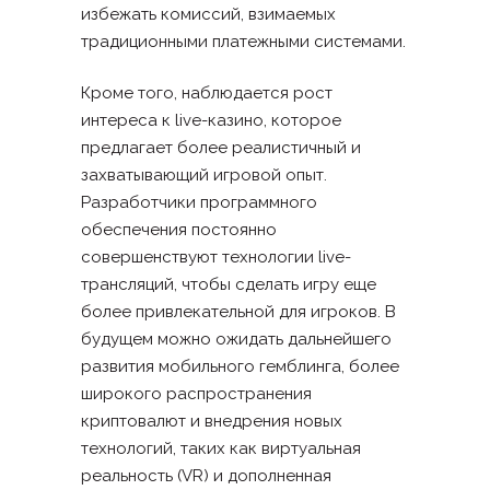
избежать комиссий, взимаемых
традиционными платежными системами.
Кроме того, наблюдается рост
интереса к live-казино, которое
предлагает более реалистичный и
захватывающий игровой опыт.
Разработчики программного
обеспечения постоянно
совершенствуют технологии live-
трансляций, чтобы сделать игру еще
более привлекательной для игроков. В
будущем можно ожидать дальнейшего
развития мобильного гемблинга, более
широкого распространения
криптовалют и внедрения новых
технологий, таких как виртуальная
реальность (VR) и дополненная