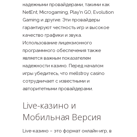
надежными провайдерами, такими как
NetEnt, Microgaming, Play'n GO, Evolution
Gaming и другие. Эти провайдеры
гарантируют честность игр и высокое
качество графики и звука.
Использование лицензионного
программного обеспечения также
является важным показателем
надежности казино. Перед началом
игры убедитесь, что mellstroy casino
сотрудничает с известными и
авторитетными провайдерами.
Live-казино и
Мобильная Версия
Live-казино – это формат онлайн-игр, в