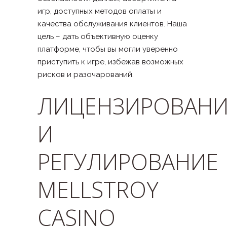
игр, доступных методов оплаты и
качества обслуживания клиентов. Наша
цель – дать объективную оценку
платформе, чтобы вы могли уверенно
приступить к игре, избежав возможных
рисков и разочарований.
ЛИЦЕНЗИРОВАНИ
И
РЕГУЛИРОВАНИЕ
MELLSTROY
CASINO