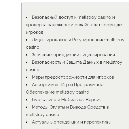
Безопасный доступ к mellstroy casino и
проверка надежности онлайн-платформы для
игроков
Лицензирование и Регулирование mellstroy
casino
Значение юрисдикции лицензирования
Безопасность и Защита Данных в mellstroy
casino
Меры предосторожности для игроков
Ассортимент Игр и Программное
Обеспечение mellstroy casino
Live-казино и Мобильная Версия
Методы Оплаты и Вывода Средств в
mellstroy casino
Актуальные тенденции и перспективы