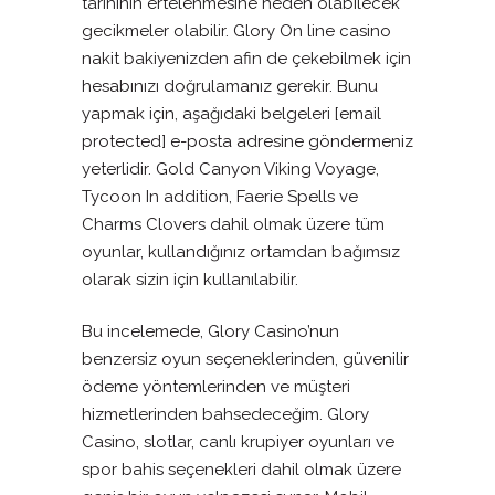
tarihinin ertelenmesine neden olabilecek
gecikmeler olabilir. Glory On line casino
nakit bakiyenizden afin de çekebilmek için
hesabınızı doğrulamanız gerekir. Bunu
yapmak için, aşağıdaki belgeleri [email
protected] e-posta adresine göndermeniz
yeterlidir. Gold Canyon Viking Voyage,
Tycoon In addition, Faerie Spells ve
Charms Clovers dahil olmak üzere tüm
oyunlar, kullandığınız ortamdan bağımsız
olarak sizin için kullanılabilir.
Bu incelemede, Glory Casino’nun
benzersiz oyun seçeneklerinden, güvenilir
ödeme yöntemlerinden ve müşteri
hizmetlerinden bahsedeceğim. Glory
Casino, slotlar, canlı krupiyer oyunları ve
spor bahis seçenekleri dahil olmak üzere