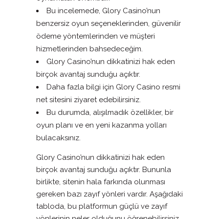
Bu incelemede, Glory Casino’nun
benzersiz oyun seçeneklerinden, güvenilir
ödeme yöntemlerinden ve müşteri
hizmetlerinden bahsedeceğim.
Glory Casino’nun dikkatinizi hak eden
birçok avantaj sunduğu açıktır.
Daha fazla bilgi için Glory Casino resmi
net sitesini ziyaret edebilirsiniz.
Bu durumda, alışılmadık özellikler, bir
oyun planı ve en yeni kazanma yolları
bulacaksınız.
Glory Casino’nun dikkatinizi hak eden
birçok avantaj sunduğu açıktır. Bununla
birlikte, sitenin hala farkında olunması
gereken bazı zayıf yönleri vardır. Aşağıdaki
tabloda, bu platformun güçlü ve zayıf
yönlerinin neler olduğunu öğrenebilirsiniz.