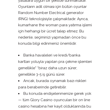
yasalara uygun bir şekilde sunmaktadır.
Oyunların adil olması için bütün oyunlar
Random Number Electrical generator
(RNG) teknolojisiyle çalışmaktadır. Ayrıca,
kumarhane the woman para yatırma işlemi
için herhangi bir ücret talep etmez. Bu
nedenle, seçiminizi yapmadan önce bu
konuda bilgi edinmeniz önemlidir.
Banka havaleleri ve kredi/banka
kartları yoluyla yapılan pra çekme işlemleri
genellikle” “biraz daha uzun sürer;
genellikle 3-5 iş günü sürer.
Ancak, burada oynamak bazı riskleri
para beraberinde getirebilir.
Bu konuda endişelenmenize gerek yok
— tüm Glory Casino oyuncuları bir on line
casino hesabına her kayıt olduklarında bu