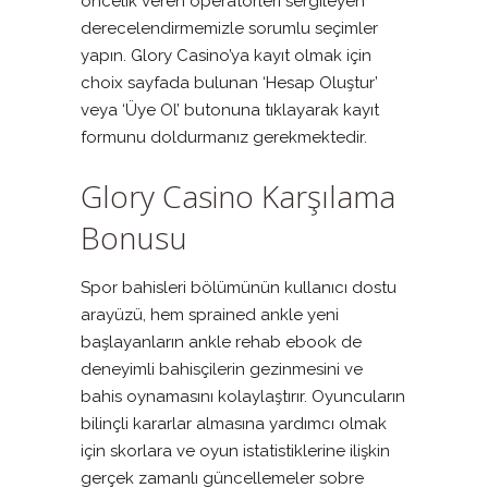
öncelik veren operatörleri sergileyen
derecelendirmemizle sorumlu seçimler
yapın. Glory Casino’ya kayıt olmak için
choix sayfada bulunan ‘Hesap Oluştur’
veya ‘Üye Ol’ butonuna tıklayarak kayıt
formunu doldurmanız gerekmektedir.
Glory Casino Karşılama
Bonusu
Spor bahisleri bölümünün kullanıcı dostu
arayüzü, hem sprained ankle yeni
başlayanların ankle rehab ebook de
deneyimli bahisçilerin gezinmesini ve
bahis oynamasını kolaylaştırır. Oyuncuların
bilinçli kararlar almasına yardımcı olmak
için skorlara ve oyun istatistiklerine ilişkin
gerçek zamanlı güncellemeler sobre