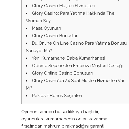
Glory Casino Müşteri Hizmetleri
Glory Casino: Para Yatırma Hakkında The
Woman Şey
Masa Oyunları
Glory Casino Bonusları
Bu Online On Line Casino Para Yatırma Bonusu
Sunuyor Mu?
Yeni Kumarhane: Baba Kumarhanesi
Ödeme Seçenekleri Empieza Müşteri Desteği
Glory Online Casino Bonusları
Glory Casino’da 24 Saat Müşteri Hizmetleri Var
Mı?
Rakipsiz Bonus Seçimleri
Oyunun sonucu bu sertifikaya bağlıdır,
oyunculara kumarhanenin onları kazanma
fırsatından mahrum bırakmadığını garanti