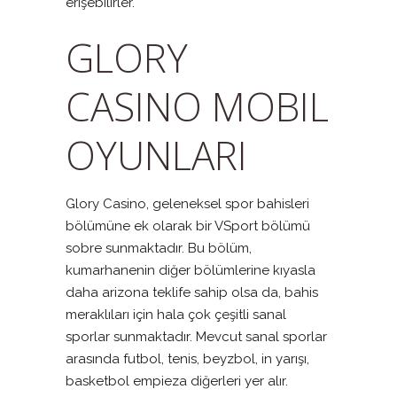
erişebilirler.
GLORY
CASINO MOBIL
OYUNLARI
Glory Casino, geleneksel spor bahisleri
bölümüne ek olarak bir VSport bölümü
sobre sunmaktadır. Bu bölüm,
kumarhanenin diğer bölümlerine kıyasla
daha arizona teklife sahip olsa da, bahis
meraklıları için hala çok çeşitli sanal
sporlar sunmaktadır. Mevcut sanal sporlar
arasında futbol, tenis, beyzbol, in yarışı,
basketbol empieza diğerleri yer alır.