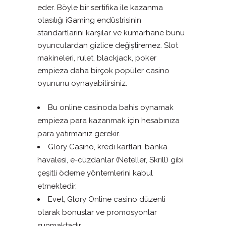
eder. Böyle bir sertifika ile kazanma
olasılığı iGaming endüstrisinin
standartlarını karşılar ve kumarhane bunu
oyunculardan gizlice değiştiremez. Slot
makineleri, rulet, blackjack, poker
empieza daha birçok popüler casino
oyununu oynayabilirsiniz.
Bu online casinoda bahis oynamak
empieza para kazanmak için hesabınıza
para yatırmanız gerekir.
Glory Casino, kredi kartları, banka
havalesi, e-cüzdanlar (Neteller, Skrill) gibi
çeşitli ödeme yöntemlerini kabul
etmektedir.
Evet, Glory Online casino düzenli
olarak bonuslar ve promosyonlar
sunmaktadır.