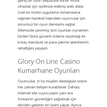
geniş bir oyun yelpazesi sunar. Mobil
cihazlar için optimize edilmiş web sitesi,
özel bir mobil uygulama olmamasına
rağmen hareket halindeki oyuncular için
sorunsuz bir oyun deneyimi sağlar.
Sitemizde çevrimiçi slot oyunları oynarken,
birden fazla güvenli ödeme seçeneği ile
kolay mevduat ve para çekme işlemlerinin
rahatlığını yaşayın.
Glory On Line Casino
Kumarhane Oyunları
Oyuncular, 7/24 müşteri desteğiyle sobre
her zaman iletişim kurabilirler. Dahası,
internet site oyuncuların yanı sıra
fonlarının güvenliğini sağlamak için
elinden gelenin en iyisini yapar. Ayrıca,