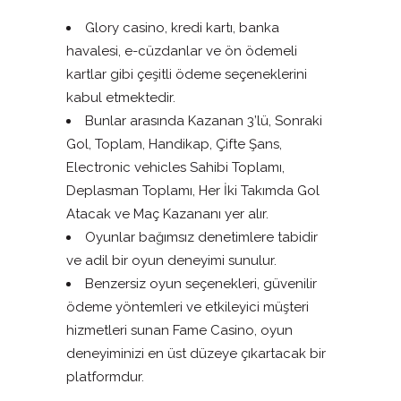
Glory casino, kredi kartı, banka
havalesi, e-cüzdanlar ve ön ödemeli
kartlar gibi çeşitli ödeme seçeneklerini
kabul etmektedir.
Bunlar arasında Kazanan 3’lü, Sonraki
Gol, Toplam, Handikap, Çifte Şans,
Electronic vehicles Sahibi Toplamı,
Deplasman Toplamı, Her İki Takımda Gol
Atacak ve Maç Kazananı yer alır.
Oyunlar bağımsız denetimlere tabidir
ve adil bir oyun deneyimi sunulur.
Benzersiz oyun seçenekleri, güvenilir
ödeme yöntemleri ve etkileyici müşteri
hizmetleri sunan Fame Casino, oyun
deneyiminizi en üst düzeye çıkartacak bir
platformdur.