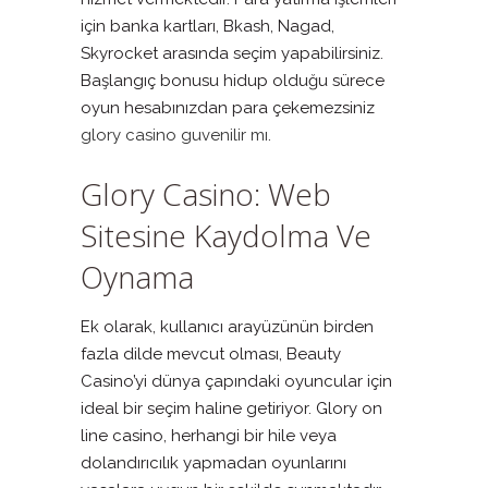
için banka kartları, Bkash, Nagad,
Skyrocket arasında seçim yapabilirsiniz.
Başlangıç bonusu hidup olduğu sürece
oyun hesabınızdan para çekemezsiniz
glory casino guvenilir mı
.
Glory Casino: Web
Sitesine Kaydolma Ve
Oynama
Ek olarak, kullanıcı arayüzünün birden
fazla dilde mevcut olması, Beauty
Casino’yi dünya çapındaki oyuncular için
ideal bir seçim haline getiriyor. Glory on
line casino, herhangi bir hile veya
dolandırıcılık yapmadan oyunlarını