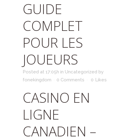
GUIDE
COMPLET
POUR LES
JOUEURS
Posted at 17:05h
in
Uncategorized
by
fonekingdom
0 Comments
0
Likes
CASINO EN
LIGNE
CANADIEN –