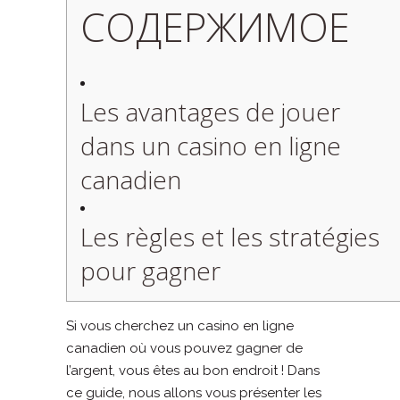
СОДЕРЖИМОЕ
Les avantages de jouer
dans un casino en ligne
canadien
Les règles et les stratégies
pour gagner
Si vous cherchez un casino en ligne
canadien où vous pouvez gagner de
l’argent, vous êtes au bon endroit ! Dans
ce guide, nous allons vous présenter les