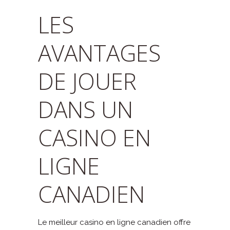
LES
AVANTAGES
DE JOUER
DANS UN
CASINO EN
LIGNE
CANADIEN
Le meilleur casino en ligne canadien offre