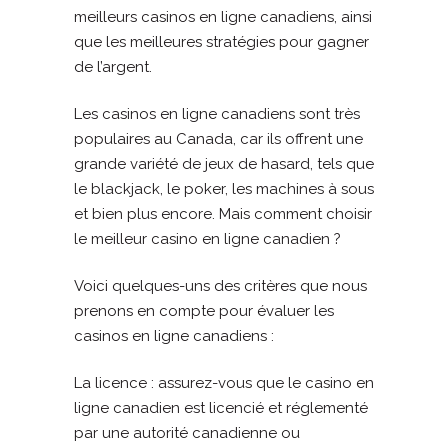
meilleurs casinos en ligne canadiens, ainsi
que les meilleures stratégies pour gagner
de l’argent.
Les casinos en ligne canadiens sont très
populaires au Canada, car ils offrent une
grande variété de jeux de hasard, tels que
le blackjack, le poker, les machines à sous
et bien plus encore. Mais comment choisir
le meilleur casino en ligne canadien ?
Voici quelques-uns des critères que nous
prenons en compte pour évaluer les
casinos en ligne canadiens :
La licence : assurez-vous que le casino en
ligne canadien est licencié et réglementé
par une autorité canadienne ou