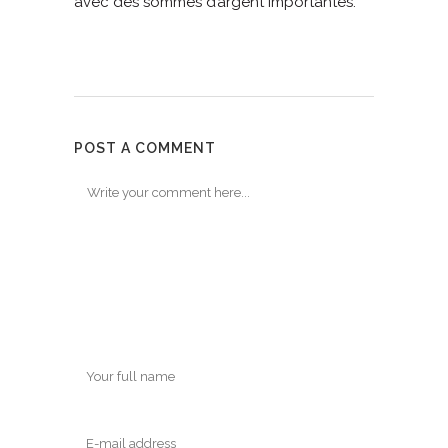
avec des sommes d’argent importantes.
POST A COMMENT