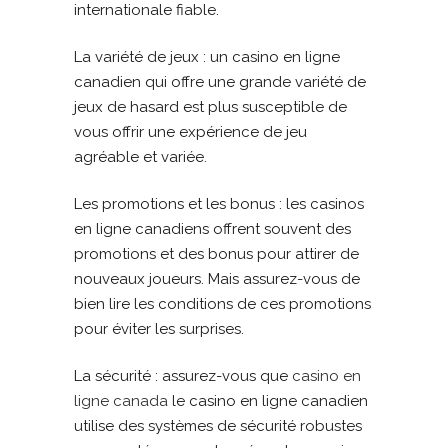
internationale fiable.
La variété de jeux : un casino en ligne
canadien qui offre une grande variété de
jeux de hasard est plus susceptible de
vous offrir une expérience de jeu
agréable et variée.
Les promotions et les bonus : les casinos
en ligne canadiens offrent souvent des
promotions et des bonus pour attirer de
nouveaux joueurs. Mais assurez-vous de
bien lire les conditions de ces promotions
pour éviter les surprises.
La sécurité : assurez-vous que
casino en
ligne canada
le casino en ligne canadien
utilise des systèmes de sécurité robustes