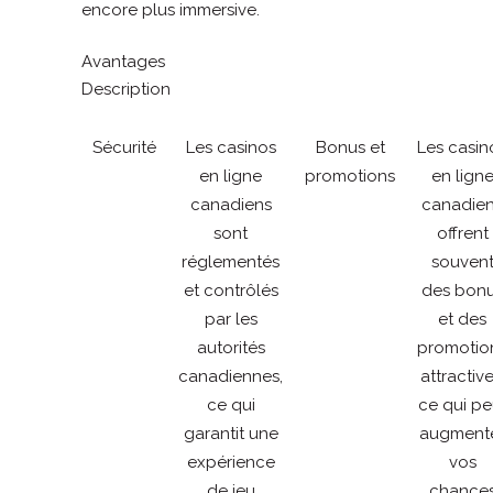
encore plus immersive.
Avantages
Description
Sécurité
Les casinos
Bonus et
Les casin
en ligne
promotions
en lign
canadiens
canadie
sont
offrent
réglementés
souven
et contrôlés
des bon
par les
et des
autorités
promotio
canadiennes,
attractive
ce qui
ce qui pe
garantit une
augment
expérience
vos
de jeu
chance