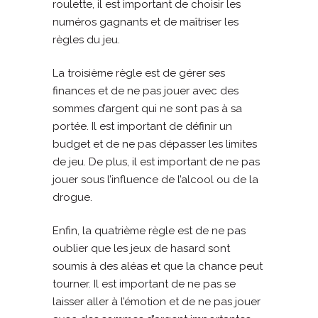
roulette, il est important de choisir les
numéros gagnants et de maîtriser les
règles du jeu.
La troisième règle est de gérer ses
finances et de ne pas jouer avec des
sommes d’argent qui ne sont pas à sa
portée. Il est important de définir un
budget et de ne pas dépasser les limites
de jeu. De plus, il est important de ne pas
jouer sous l’influence de l’alcool ou de la
drogue.
Enfin, la quatrième règle est de ne pas
oublier que les jeux de hasard sont
soumis à des aléas et que la chance peut
tourner. Il est important de ne pas se
laisser aller à l’émotion et de ne pas jouer