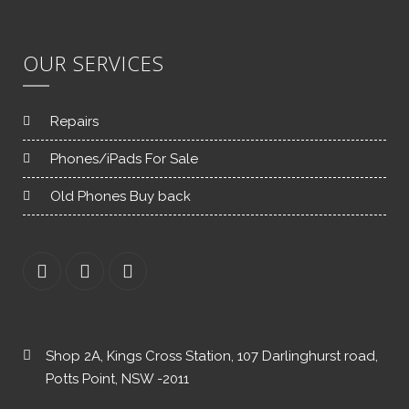
OUR SERVICES
Repairs
Phones/iPads For Sale
Old Phones Buy back
Shop 2A, Kings Cross Station, 107 Darlinghurst road,
Potts Point, NSW -2011