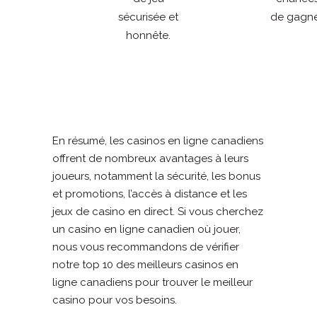
sécurisée et
de gagne
honnête.
En résumé, les casinos en ligne canadiens
offrent de nombreux avantages à leurs
joueurs, notamment la sécurité, les bonus
et promotions, l’accès à distance et les
jeux de casino en direct. Si vous cherchez
un casino en ligne canadien où jouer,
nous vous recommandons de vérifier
notre top 10 des meilleurs casinos en
ligne canadiens pour trouver le meilleur
casino pour vos besoins.