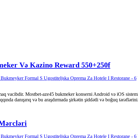
meker Və Kazino Reward 550+250f
ukmeyker Formal S Ugostiteljska Oprema Za Hotele I Restorane - 6
nmaq vacibdir. Mostbet-aze45 bukmeker konserni Android və iOS sisteml
qında danışırıq və bu araşdırmada şirkətin şiddətli və boğuq tərəflərini.
Mərcləri
ukmeyker Formal S Ugostiteljska Oprema Za Hotele I Restorane - 6