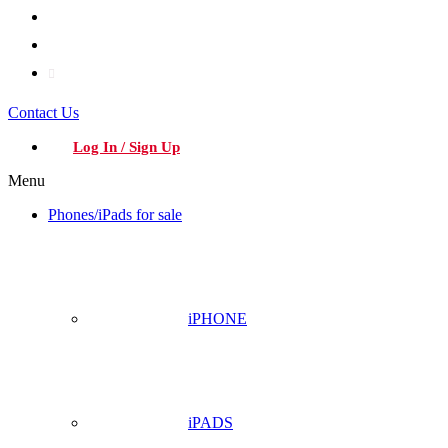
Contact Us
Log In / Sign Up
Menu
Phones/iPads for sale
iPHONE
iPADS