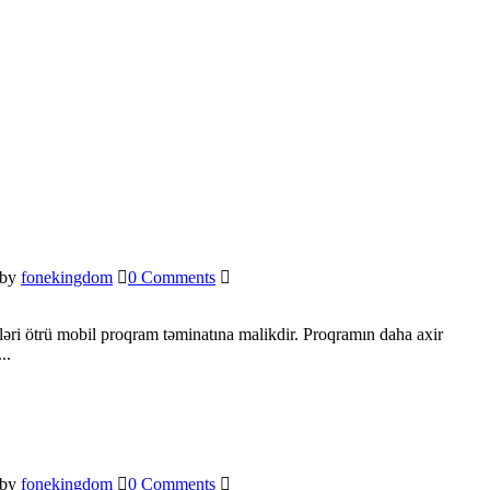
by
fonekingdom
0 Comments
əri ötrü mobil proqram təminatına malikdir. Proqramın daha axir
..
by
fonekingdom
0 Comments