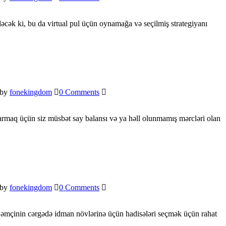
əcək ki, bu da virtual pul üçün oynamağa və seçilmiş strategiyanı
by
fonekingdom
0 Comments
armaq üçün siz müsbət say balansı və ya həll olunmamış mərcləri olan
by
fonekingdom
0 Comments
r. Həmçinin cərgədə idman növlərinə üçün hadisələri seçmək üçün rahat