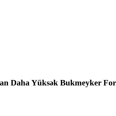
can Daha Yüksək Bukmeyker For