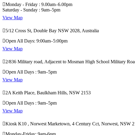
Monday - Friday : 9.00am–6.00pm
Saturday - Sunday : 9am–5pm
View Map
5/12 Cross St, Double Bay NSW 2028, Australia
Open All Days: 9:00am–5:00pm
View Map
2/836 Military road, Adjacent to Mosman High School Military R
Open All Days : 9am–5pm
View Map
2A Keith Place, Baulkham Hills, NSW 2153
Open All Days : 9am–5pm
View Map
Kiosk K10 , Norwest Marketown, 4 Century Cct, Norwest, NSW 
Monday-Friday: 9am-6pm