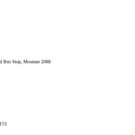
oad Bus Stop, Mosman 2088
2153