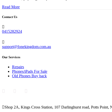
Read More
Contact Us
0415282924
support@fonekingdom.com.au
Our Services
Repairs
Phones/iPads For Sale
Old Phones Buy back
Shop 2A, Kings Cross Station, 107 Darlinghurst road, Potts Point