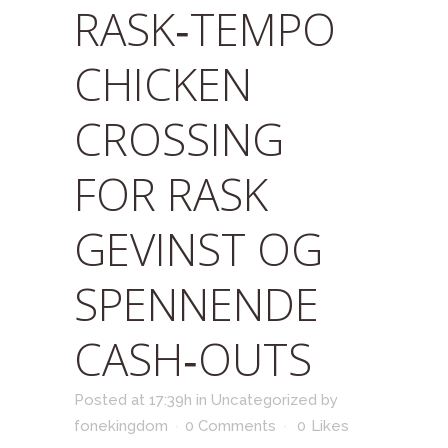
RASK‑TEMPO
CHICKEN
CROSSING
FOR RASK
GEVINST OG
SPENNENDE
CASH‑OUTS
Posted at 17:39h
in
Uncategorized
by
fonekingdom
0 Comments
0
Likes