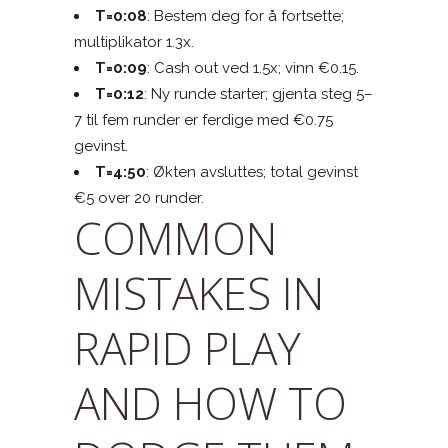
T=0:08
: Bestem deg for å fortsette;
multiplikator 1.3x.
T=0:09
: Cash out ved 1.5x; vinn €0.15.
T=0:12
: Ny runde starter; gjenta steg 5–
7 til fem runder er ferdige med €0.75
gevinst.
T=4:50
: Økten avsluttes; total gevinst
€5 over 20 runder.
COMMON
MISTAKES IN
RAPID PLAY
AND HOW TO