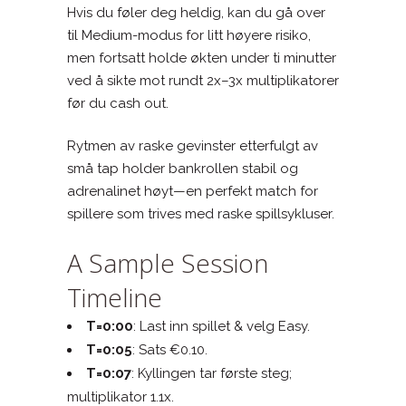
Hvis du føler deg heldig, kan du gå over
til Medium-modus for litt høyere risiko,
men fortsatt holde økten under ti minutter
ved å sikte mot rundt 2x–3x multiplikatorer
før du cash out.
Rytmen av raske gevinster etterfulgt av
små tap holder bankrollen stabil og
adrenalinet høyt—en perfekt match for
spillere som trives med raske spillsykluser.
A Sample Session
Timeline
T=0:00
: Last inn spillet & velg Easy.
T=0:05
: Sats €0.10.
T=0:07
: Kyllingen tar første steg;
multiplikator 1.1x.