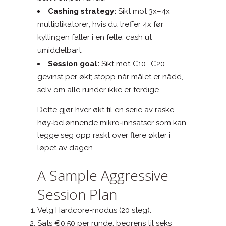
Cashing strategy:
Sikt mot 3x–4x
multiplikatorer; hvis du treffer 4x før
kyllingen faller i en felle, cash ut
umiddelbart.
Session goal:
Sikt mot €10–€20
gevinst per økt; stopp når målet er nådd,
selv om alle runder ikke er ferdige.
Dette gjør hver økt til en serie av raske,
høy‑belønnende mikro‑innsatser som kan
legge seg opp raskt over flere økter i
løpet av dagen.
A Sample Aggressive
Session Plan
Velg Hardcore-modus (20 steg).
Sats €0.50 per runde; begrens til seks