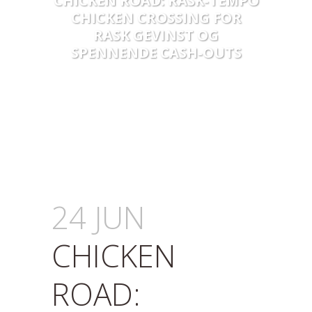
CHICKEN ROAD: RASK‑TEMPO
CHICKEN CROSSING FOR
RASK GEVINST OG
SPENNENDE CASH‑OUTS
24 JUN
CHICKEN
ROAD: