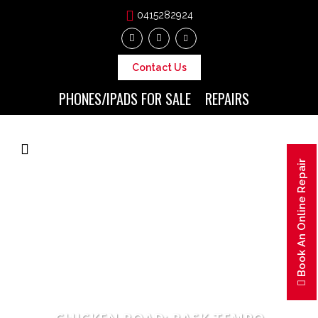
0415282924
Contact Us
PHONES/IPADS FOR SALE
REPAIRS
Book An Online Repair