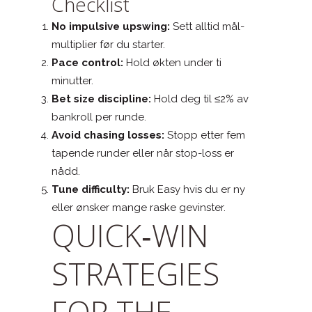
Checklist
No impulsive upswing:
Sett alltid mål-
multiplier før du starter.
Pace control:
Hold økten under ti
minutter.
Bet size discipline:
Hold deg til ≤2% av
bankroll per runde.
Avoid chasing losses:
Stopp etter fem
tapende runder eller når stop-loss er
nådd.
Tune difficulty:
Bruk Easy hvis du er ny
eller ønsker mange raske gevinster.
QUICK‑WIN
STRATEGIES
FOR THE