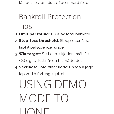
få cent selv om du treffer en hard felle.
Bankroll Protection
Tips
Limit per round:
1–2% av total bankroll.
Stop-loss threshold:
Stopp etter å ha
tapt 5 påfølgende runder.
Win target:
Sett et beskjedent mål (f.eks.
€5) og avslutt når du har nådd det.
Sacrifice:
Hold økter korte; unngå å jage
tap ved å forlenge spillet.
USING DEMO
MODE TO
HONE