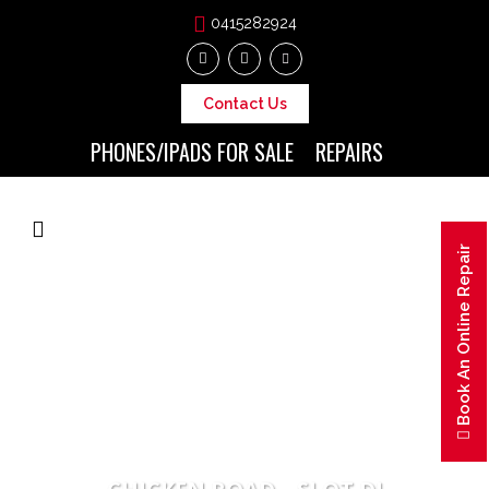
0415282924
Contact Us
PHONES/IPADS FOR SALE
REPAIRS
Book An Online Repair