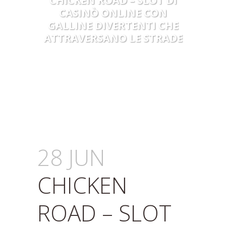
CHICKEN ROAD – SLOT DI
CASINÒ ONLINE CON
GALLINE DIVERTENTI CHE
ATTRAVERSANO LE STRADE
28 JUN
CHICKEN
ROAD – SLOT