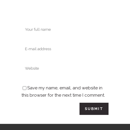
Save my name, email, and website in
this browser for the next time I comment.