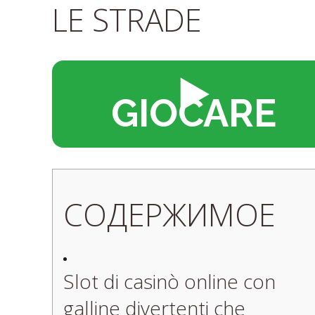
LE STRADE
▶️
GIOCARE
СОДЕРЖИМОЕ
Slot di casinò online con
galline divertenti che