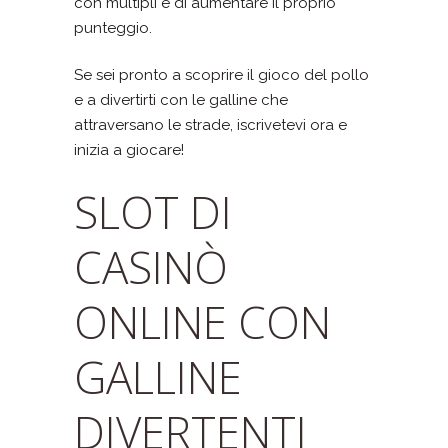
con multipli e di aumentare il proprio
punteggio.
Se sei pronto a scoprire il gioco del pollo
e a divertirti con le galline che
attraversano le strade, iscrivetevi ora e
inizia a giocare!
SLOT DI
CASINÒ
ONLINE CON
GALLINE
DIVERTENTI