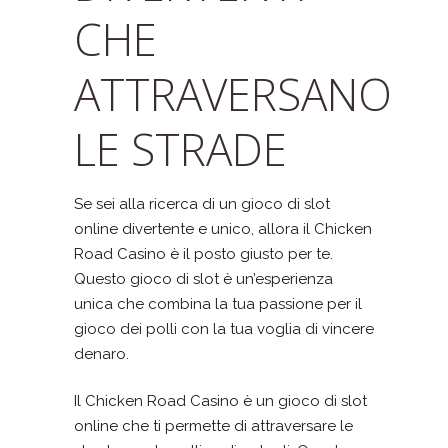
CHE
ATTRAVERSANO
LE STRADE
Se sei alla ricerca di un gioco di slot
online divertente e unico, allora il Chicken
Road Casino è il posto giusto per te.
Questo gioco di slot è un’esperienza
unica che combina la tua passione per il
gioco dei polli con la tua voglia di vincere
denaro.
Il Chicken Road Casino è un gioco di slot
online che ti permette di attraversare le