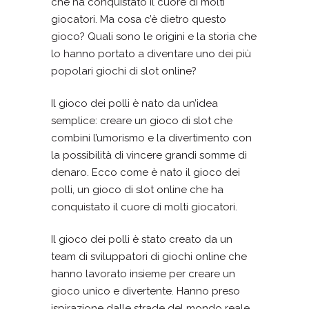
che ha conquistato il cuore di molti
giocatori. Ma cosa c’è dietro questo
gioco? Quali sono le origini e la storia che
lo hanno portato a diventare uno dei più
popolari giochi di slot online?
Il gioco dei polli è nato da un’idea
semplice: creare un gioco di slot che
combini l’umorismo e la divertimento con
la possibilità di vincere grandi somme di
denaro. Ecco come è nato il gioco dei
polli, un gioco di slot online che ha
conquistato il cuore di molti giocatori.
Il gioco dei polli è stato creato da un
team di sviluppatori di giochi online che
hanno lavorato insieme per creare un
gioco unico e divertente. Hanno preso
ispirazione dalle strade del mondo reale