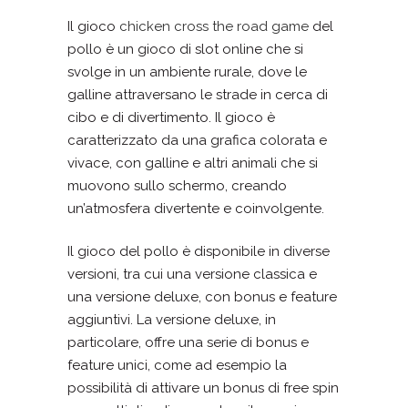
Il gioco
chicken cross the road game
del
pollo è un gioco di slot online che si
svolge in un ambiente rurale, dove le
galline attraversano le strade in cerca di
cibo e di divertimento. Il gioco è
caratterizzato da una grafica colorata e
vivace, con galline e altri animali che si
muovono sullo schermo, creando
un’atmosfera divertente e coinvolgente.
Il gioco del pollo è disponibile in diverse
versioni, tra cui una versione classica e
una versione deluxe, con bonus e feature
aggiuntivi. La versione deluxe, in
particolare, offre una serie di bonus e
feature unici, come ad esempio la
possibilità di attivare un bonus di free spin