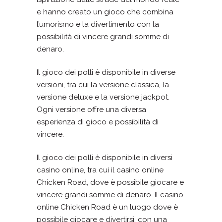
e hanno creato un gioco che combina
l’umorismo e la divertimento con la
possibilità di vincere grandi somme di
denaro.
Il gioco dei polli è disponibile in diverse
versioni, tra cui la versione classica, la
versione deluxe e la versione jackpot.
Ogni versione offre una diversa
esperienza di gioco e possibilità di
vincere.
Il gioco dei polli è disponibile in diversi
casino online, tra cui il casino online
Chicken Road, dove è possibile giocare e
vincere grandi somme di denaro. Il casino
online Chicken Road è un luogo dove è
possibile giocare e divertirsi, con una