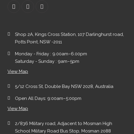
Shop 2A, Kings Cross Station, 107 Darlinghurst road,
Potts Point, NSW -2011
Monday - Friday : 9.00am–6.00pm
Saturday - Sunday : 9am–5pm
View Map
5/12 Cross St, Double Bay NSW 2028, Australia
Open All Days: 9:00am–5:00pm
View Map
2/836 Military road, Adjacent to Mosman High
School Military Road Bus Stop, Mosman 2088