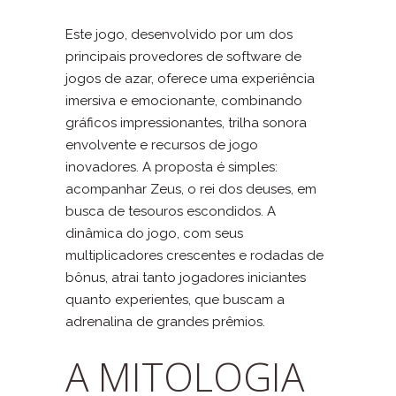
Este jogo, desenvolvido por um dos
principais provedores de software de
jogos de azar, oferece uma experiência
imersiva e emocionante, combinando
gráficos impressionantes, trilha sonora
envolvente e recursos de jogo
inovadores. A proposta é simples:
acompanhar Zeus, o rei dos deuses, em
busca de tesouros escondidos. A
dinâmica do jogo, com seus
multiplicadores crescentes e rodadas de
bônus, atrai tanto jogadores iniciantes
quanto experientes, que buscam a
adrenalina de grandes prêmios.
A MITOLOGIA