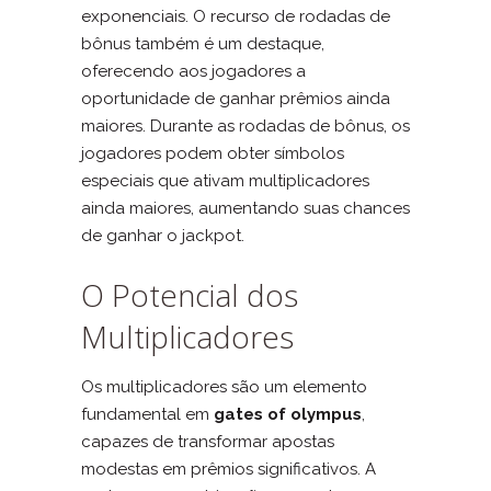
exponenciais. O recurso de rodadas de
bônus também é um destaque,
oferecendo aos jogadores a
oportunidade de ganhar prêmios ainda
maiores. Durante as rodadas de bônus, os
jogadores podem obter símbolos
especiais que ativam multiplicadores
ainda maiores, aumentando suas chances
de ganhar o jackpot.
O Potencial dos
Multiplicadores
Os multiplicadores são um elemento
fundamental em
gates of olympus
,
capazes de transformar apostas
modestas em prêmios significativos. A