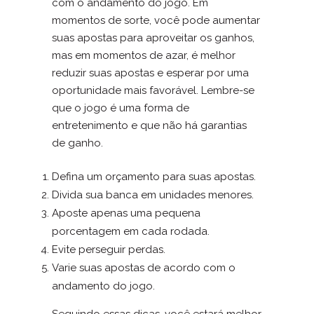
com o andamento do jogo. Em
momentos de sorte, você pode aumentar
suas apostas para aproveitar os ganhos,
mas em momentos de azar, é melhor
reduzir suas apostas e esperar por uma
oportunidade mais favorável. Lembre-se
que o jogo é uma forma de
entretenimento e que não há garantias
de ganho.
Defina um orçamento para suas apostas.
Divida sua banca em unidades menores.
Aposte apenas uma pequena
porcentagem em cada rodada.
Evite perseguir perdas.
Varie suas apostas de acordo com o
andamento do jogo.
Seguindo essas dicas, você estará melhor