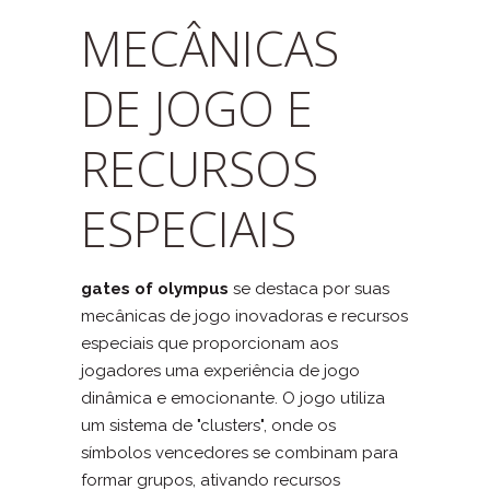
MECÂNICAS
DE JOGO E
RECURSOS
ESPECIAIS
gates of olympus
se destaca por suas
mecânicas de jogo inovadoras e recursos
especiais que proporcionam aos
jogadores uma experiência de jogo
dinâmica e emocionante. O jogo utiliza
um sistema de "clusters", onde os
símbolos vencedores se combinam para
formar grupos, ativando recursos