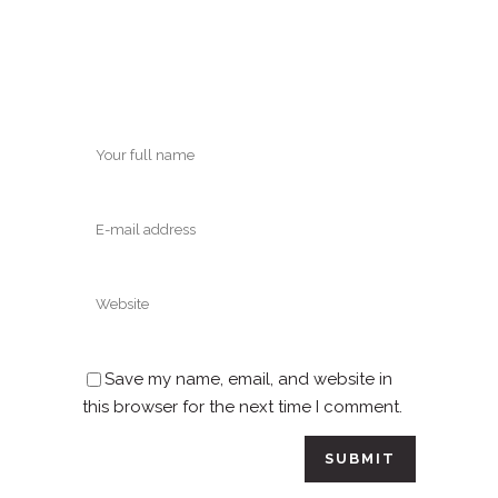
Save my name, email, and website in
this browser for the next time I comment.