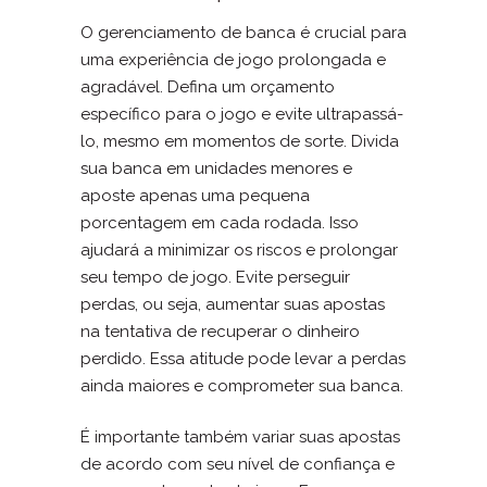
O gerenciamento de banca é crucial para
uma experiência de jogo prolongada e
agradável. Defina um orçamento
específico para o jogo e evite ultrapassá-
lo, mesmo em momentos de sorte. Divida
sua banca em unidades menores e
aposte apenas uma pequena
porcentagem em cada rodada. Isso
ajudará a minimizar os riscos e prolongar
seu tempo de jogo. Evite perseguir
perdas, ou seja, aumentar suas apostas
na tentativa de recuperar o dinheiro
perdido. Essa atitude pode levar a perdas
ainda maiores e comprometer sua banca.
É importante também variar suas apostas
de acordo com seu nível de confiança e