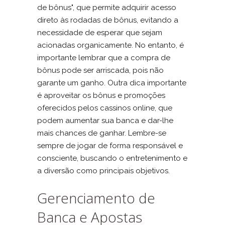
de bônus", que permite adquirir acesso
direto às rodadas de bônus, evitando a
necessidade de esperar que sejam
acionadas organicamente. No entanto, é
importante lembrar que a compra de
bônus pode ser arriscada, pois não
garante um ganho. Outra dica importante
é aproveitar os bônus e promoções
oferecidos pelos cassinos online, que
podem aumentar sua banca e dar-lhe
mais chances de ganhar. Lembre-se
sempre de jogar de forma responsável e
consciente, buscando o entretenimento e
a diversão como principais objetivos.
Gerenciamento de
Banca e Apostas