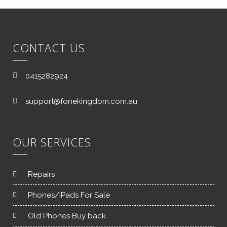
CONTACT US
0415282924
support@fonekingdom.com.au
OUR SERVICES
Repairs
Phones/iPads For Sale
Old Phones Buy back