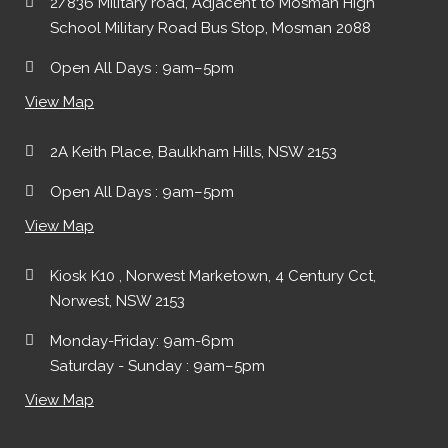
2/836 Military road, Adjacent to Mosman High
School Military Road Bus Stop, Mosman 2088
Open All Days : 9am–5pm
View Map
2A Keith Place, Baulkham Hills, NSW 2153
Open All Days : 9am–5pm
View Map
Kiosk K10 , Norwest Marketown, 4 Century Cct,
Norwest, NSW 2153
Monday-Friday: 9am-6pm
Saturday - Sunday : 9am–5pm
View Map