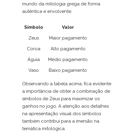
mundo da mitologia grega de forma
autêntica e envolvente.
Símbolo
Valor
Zeus
Maior pagamento
Coroa
Alto pagamento
Águia
Médio pagamento
Vaso
Baixo pagamento
Observando a tabela acima, fica evidente
a importância de obter a combinação de
símbolos de Zeus para maximizar os
ganhos no jogo. A atenção aos detalhes
na apresentação visual dos símbolos
também contribui para a imersão na
temática mitológica.