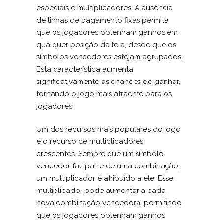
especiais e multiplicadores. A ausência
de linhas de pagamento fixas permite
que os jogadores obtenham ganhos em
qualquer posição da tela, desde que os
símbolos vencedores estejam agrupados.
Esta característica aumenta
significativamente as chances de ganhar,
tornando o jogo mais atraente para os
jogadores.
Um dos recursos mais populares do jogo
é o recurso de multiplicadores
crescentes. Sempre que um símbolo
vencedor faz parte de uma combinação,
um multiplicador é atribuído a ele. Esse
multiplicador pode aumentar a cada
nova combinação vencedora, permitindo
que os jogadores obtenham ganhos