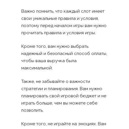
Важно помнить, что каждый слот имеет
свои уникальные правила и условия,
поэтому перед началом игры вам нужно
прочитать правила и условия игры.
Кроме того, вам нужно выбрать
надежный и безопасный способ оплаты,
чтобы ваша выручка была
максимальной.
Также, не забывайте о важности
стратегии и планирования. Вам нужно
планировать свой игровой бюджет и не
играть больше, чем вы можете себе
позволить.
Кроме того, не играйте на эмоциях. Вам