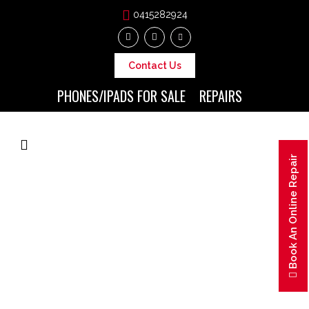
0415282924
Contact Us
PHONES/IPADS FOR SALE
REPAIRS
Book An Online Repair