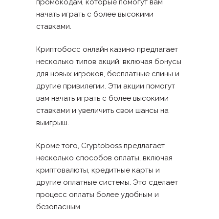
промокодам, которые помогут вам
начать играть с более высокими
ставками.
Криптобосс онлайн казино предлагает
несколько типов акций, включая бонусы
для новых игроков, бесплатные спины и
другие привилегии. Эти акции помогут
вам начать играть с более высокими
ставками и увеличить свои шансы на
выигрыш.
Кроме того, Cryptoboss предлагает
несколько способов оплаты, включая
криптовалюты, кредитные карты и
другие оплатные системы. Это сделает
процесс оплаты более удобным и
безопасным.