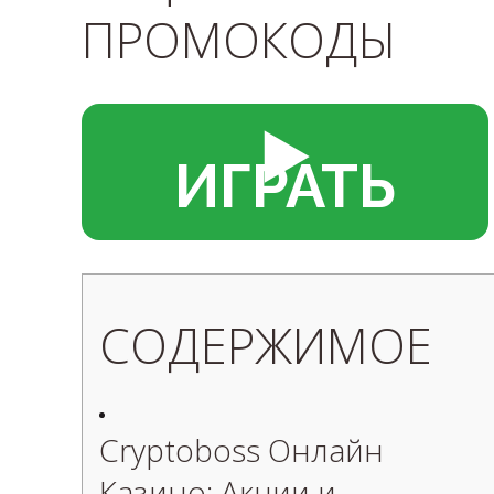
ПРОМОКОДЫ
▶️
ИГРАТЬ
СОДЕРЖИМОЕ
Cryptoboss Онлайн
Казино: Акции и