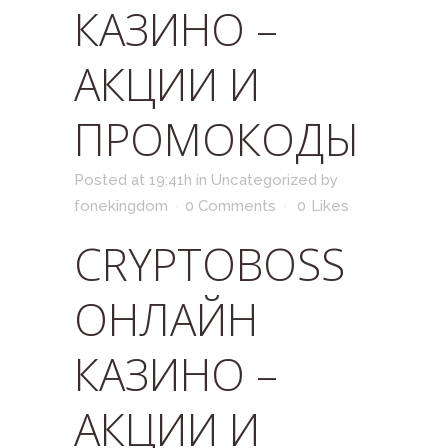
КАЗИНО –
АКЦИИ И
ПРОМОКОДЫ
Posted at 19:41h
in
Uncategorized
by
fonekingdom
0 Comments
0
Likes
CRYPTOBOSS
ОНЛАЙН
КАЗИНО –
АКЦИИ И