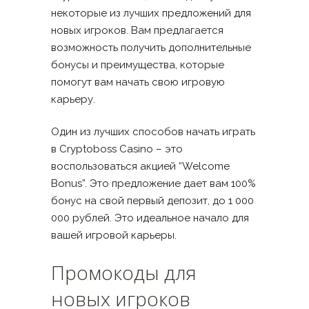
некоторые из лучших предложений для
новых игроков. Вам предлагается
возможность получить дополнительные
бонусы и преимущества, которые
помогут вам начать свою игровую
карьеру.
Один из лучших способов начать играть
в Cryptoboss Casino – это
воспользоваться акцией “Welcome
Bonus”. Это предложение дает вам 100%
бонус на свой первый депозит, до 1 000
000 рублей. Это идеальное начало для
вашей игровой карьеры.
Промокоды для
новых игроков