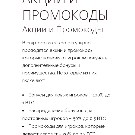
ПРОМОКОДЫ
Акции и Промокоды
В
cryptoboss casino
регулярно
проводятся акции и промокоды,
которые позволяют игрокам получать
дополнительные бонусы и
преимущества. Некоторые из них
включают:
Бонусы для новых игроков – 100% до
1 BTC
Распределение бонусов для
постоянных игроков – 50% до 0.5 BTC
Промокоды для игроков, которые
делают депозит – 20% до 0.2 BTC