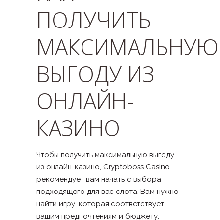
ПОЛУЧИТЬ
МАКСИМАЛЬНУЮ
ВЫГОДУ ИЗ
ОНЛАЙН-
КАЗИНО
Чтобы получить максимальную выгоду
из онлайн-казино, Cryptoboss Casino
рекомендует вам начать с выбора
подходящего для вас слота. Вам нужно
найти игру, которая соответствует
вашим предпочтениям и бюджету.