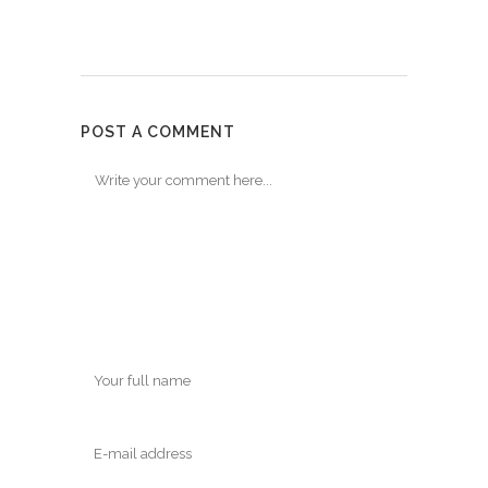
POST A COMMENT