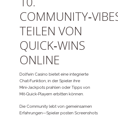
10.
COMMUNITY‑VIBES
TEILEN VON
QUICK‑WINS
ONLINE
Dolfwin Casino bietet eine integrierte
Chat‑Funktion, in der Spieler ihre
Mini‑Jackpots prahlen oder Tipps von
Mit‑Quick‑Playern erbitten können.
Die Community lebt von gemeinsamen
Erfahrungen—Spieler posten Screenshots