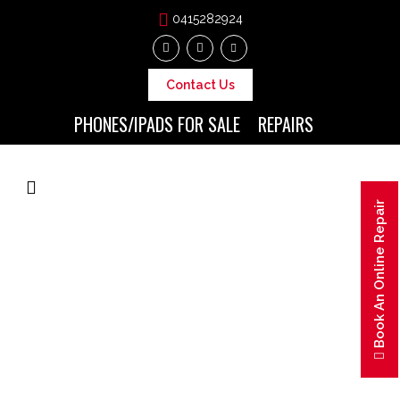
0415282924
Contact Us
PHONES/IPADS FOR SALE
REPAIRS
Book An Online Repair