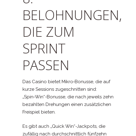
BELOHNUNGEN,
DIE ZUM
SPRINT
PASSEN
Das Casino bietet Mikro‑Bonusse, die auf
kurze Sessions zugeschnitten sind:
„Spin‑Win“-Bonusse, die nach jeweils zehn
bezahlten Drehungen einen zusätzlichen
Freispiel bieten.
Es gibt auch „Quick Win“-Jackpots, die
zufällig nach durchschnittlich fünfzehn