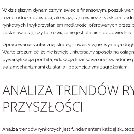
W dzisiejszym dynamicznym świecie finansowym, poszukiwanie s
różnorodne możliwości, ale wiążą się również z ryzykiem. Je
rynkowych i wykorzystaniem możliwości oferowanych przez pla
zastanawia się, czy to rozwiązanie jest dla nich odpowiednie.
Opracowanie skutecznej strategii inwestycyjnej wymaga dogłę
Warto zrozumieć, że nie istnieje uniwersalny sposób na osiąg
dywersyfikacja portfela, edukacja finansowa oraz świadome p
się z mechanizmami działania i potencjalnymi zagrożeniami.
ANALIZA TRENDÓW 
PRZYSZŁOŚCI
Analiza trendów rynkowych jest fundamentem każdej skuteczne