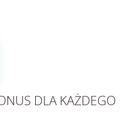
BONUS DLA KAŻDEGO