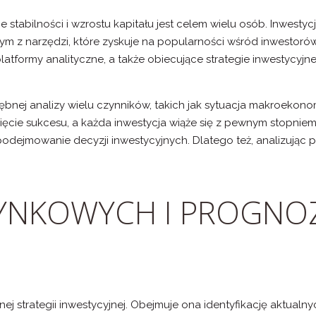
tabilności i wzrostu kapitału jest celem wielu osób. Inwestycj
dnym z narzędzi, które zyskuje na popularności wśród inwesto
tformy analityczne, a także obiecujące strategie inwestycyjne
bnej analizy wielu czynników, takich jak sytuacja makroekono
nięcie sukcesu, a każda inwestycja wiąże się z pewnym stopniem
odejmowanie decyzji inwestycyjnych. Dlatego też, analizując 
RYNKOWYCH I PROGNO
j strategii inwestycyjnej. Obejmuje ona identyfikację aktualn