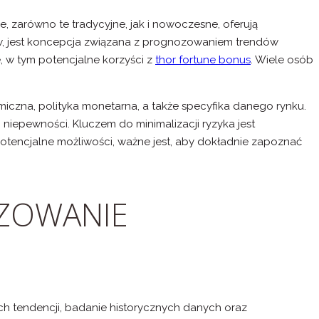
e, zarówno te tradycyjne, jak i nowoczesne, oferują
rów, jest koncepcja związana z prognozowaniem trendów
, w tym potencjalne korzyści z
thor fortune bonus
. Wiele osób
miczna, polityka monetarna, a także specyfika danego rynku.
 niepewności. Kluczem do minimalizacji ryzyka jest
potencjalne możliwości, ważne jest, aby dokładnie zapoznać
ZOWANIE
ych tendencji, badanie historycznych danych oraz