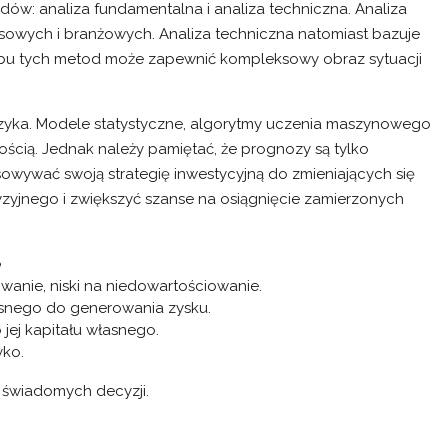
ów: analiza fundamentalna i analiza techniczna. Analiza
owych i branżowych. Analiza techniczna natomiast bazuje
 obu tych metod może zapewnić kompleksowy obraz sytuacji
 ryzyka. Modele statystyczne, algorytmy uczenia maszynowego
ością. Jednak należy pamiętać, że prognozy są tylko
sowywać swoją strategię inwestycyjną do zmieniających się
jnego i zwiększyć szanse na osiągnięcie zamierzonych
e
anie, niski na niedowartościowanie.
asnego do generowania zysku.
jej kapitału własnego.
yko.
j świadomych decyzji.