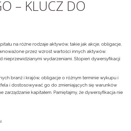
GO – KLUCZ DO
tału na różne rodzaje aktywów, takie jak akcje, obligacje,
równoważone przez wzrost wartości innych aktywów.
ed nieprzewidzianymi wydarzeniami. Stopień dywersyfikacji
nych branż i krajów, obligacje o różnym terminie wykupu i
ortfela i dostosowywać go do zmieniających się warunków
e zarządzanie kapitałem. Pamiętajmy, że dywersyfikacja nie
u.