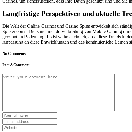
Casinos, um sicherzustellen, dass Ihre Daten geschützt sind und Sie im
Langfristige Perspektiven und aktuelle Tr
Die Welt der Online-Casinos und Casino Spins entwickelt sich ständ
Spielerlebnis. Die zunehmende Verbreitung von Mobile Gaming ermögli
gewinnt an Bedeutung. Es ist wahrscheinlich, dass diese Trends in
Anpassung an diese Entwicklungen und das kontinuierliche Lernen sin
No Comments
Post A Comment