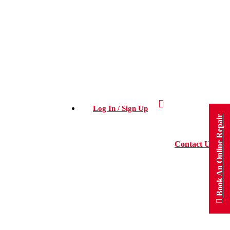
0415282924
Log In / Sign Up
Book An Online Repair
Contact Us