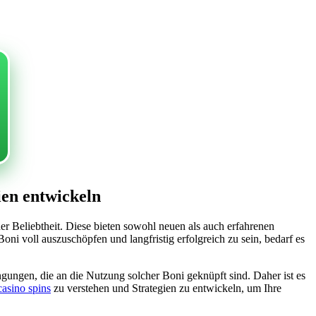
gien entwickeln
r Beliebtheit. Diese bieten sowohl neuen als auch erfahrenen
ni voll auszuschöpfen und langfristig erfolgreich zu sein, bedarf es
ngungen, die an die Nutzung solcher Boni geknüpft sind. Daher ist es
casino spins
zu verstehen und Strategien zu entwickeln, um Ihre