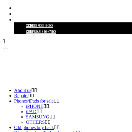
ABOUT US
OLD PHONES BUY BACK
EDUCATIONAL INSTITUTIONS/CORPORATE
SCHOOL/COLLEGES
CORPORATE REPAIRS
PHONES/IPADS FOR SALE
About us
Repairs
Phones/iPads for sale
iPHONE
iPAD
SAMSUNG
OTHERS
Old phones buy back