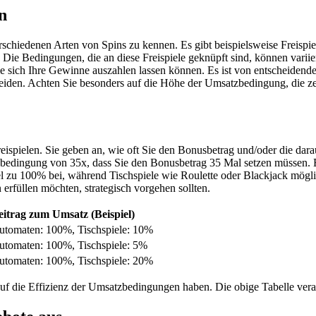
n
e verschiedenen Arten von Spins zu kennen. Es gibt beispielsweise Freis
ie Bedingungen, die an diese Freispiele geknüpft sind, können variie
ie sich Ihre Gewinne auszahlen lassen können. Es ist von entscheide
eiden. Achten Sie besonders auf die Höhe der Umsatzbedingung, die zei
ispielen. Sie geben an, wie oft Sie den Bonusbetrag und/oder die dar
dingung von 35x, dass Sie den Bonusbetrag 35 Mal setzen müssen. Es is
l zu 100% bei, während Tischspiele wie Roulette oder Blackjack mögli
erfüllen möchten, strategisch vorgehen sollten.
eitrag zum Umsatz (Beispiel)
automaten: 100%, Tischspiele: 10%
automaten: 100%, Tischspiele: 5%
automaten: 100%, Tischspiele: 20%
 auf die Effizienz der Umsatzbedingungen haben. Die obige Tabelle ver