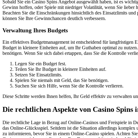
Sobald Sie ein Casino Spins Angebot ausgewählt haben, ist es wichti
Gewinn hoffen, oder Spiele mit niedriger Volatilität, wenn Sie lieber 
Beachten Sie die Einschränkungen hinsichtlich des Einsatzlimits und
können Sie Ihre Gewinnchancen deutlich verbessern.
Verwaltung Ihres Budgets
Ein effektives Budgetmanagement ist entscheidend für langfristigen Erf
Budget in kleinere Einheiten auf, um Ihr Guthaben optimal zu nutzen. 
benötigen. Wenn Sie sich dabei ertappen, dass Sie die Kontrolle verl
Legen Sie ein Budget fest.
Teilen Sie Ihr Budget in kleinere Einheiten auf.
Setzen Sie Einsatzlimits.
Spielen Sie niemals mit Geld, das Sie benötigen.
Suchen Sie sich Hilfe, wenn Sie die Kontrolle verlieren.
Diese Schritte werden Ihnen helfen, Ihr Geld effektiv zu verwalten u
Die rechtlichen Aspekte von Casino Spins 
Die rechtliche Lage in Bezug auf Online-Casinos und Freispiele in De
das Online-Glücksspiel. Seitdem ist die Situation allerdings komplex 
zu informieren, bevor Sie in einem Online-Casino spielen. Achten Sie d