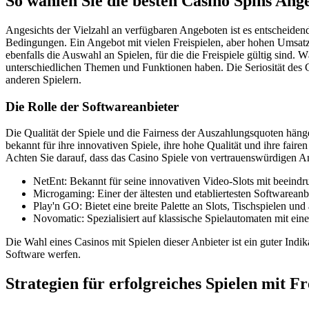
So wählen Sie die besten Casino Spins Ang
Angesichts der Vielzahl an verfügbaren Angeboten ist es entscheidend,
Bedingungen. Ein Angebot mit vielen Freispielen, aber hohen Umsatzb
ebenfalls die Auswahl an Spielen, für die die Freispiele gültig sind
unterschiedlichen Themen und Funktionen haben. Die Seriosität des C
anderen Spielern.
Die Rolle der Softwareanbieter
Die Qualität der Spiele und die Fairness der Auszahlungsquoten h
bekannt für ihre innovativen Spiele, ihre hohe Qualität und ihre fair
Achten Sie darauf, dass das Casino Spiele von vertrauenswürdigen Anbi
NetEnt: Bekannt für seine innovativen Video-Slots mit beeind
Microgaming: Einer der ältesten und etabliertesten Softwareanb
Play'n GO: Bietet eine breite Palette an Slots, Tischspielen un
Novomatic: Spezialisiert auf klassische Spielautomaten mit e
Die Wahl eines Casinos mit Spielen dieser Anbieter ist ein guter Indi
Software werfen.
Strategien für erfolgreiches Spielen mit Fr