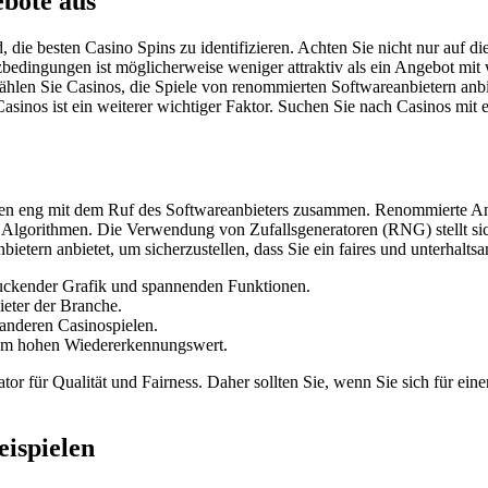
ebote aus
 die besten Casino Spins zu identifizieren. Achten Sie nicht nur auf d
edingungen ist möglicherweise weniger attraktiv als ein Angebot mit w
. Wählen Sie Casinos, die Spiele von renommierten Softwareanbietern a
asinos ist ein weiterer wichtiger Faktor. Suchen Sie nach Casinos mit 
ängen eng mit dem Ruf des Softwareanbieters zusammen. Renommierte 
en Algorithmen. Die Verwendung von Zufallsgeneratoren (RNG) stellt sic
etern anbietet, um sicherzustellen, dass Sie ein faires und unterhalts
ruckender Grafik und spannenden Funktionen.
ieter der Branche.
d anderen Casinospielen.
inem hohen Wiedererkennungswert.
kator für Qualität und Fairness. Daher sollten Sie, wenn Sie sich für e
eispielen