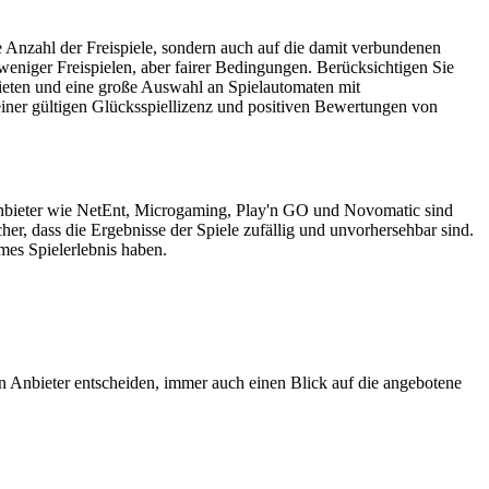
ie Anzahl der Freispiele, sondern auch auf die damit verbundenen
eniger Freispielen, aber fairer Bedingungen. Berücksichtigen Sie
nbieten und eine große Auswahl an Spielautomaten mit
einer gültigen Glücksspiellizenz und positiven Bewertungen von
Anbieter wie NetEnt, Microgaming, Play'n GO und Novomatic sind
her, dass die Ergebnisse der Spiele zufällig und unvorhersehbar sind.
ames Spielerlebnis haben.
inen Anbieter entscheiden, immer auch einen Blick auf die angebotene