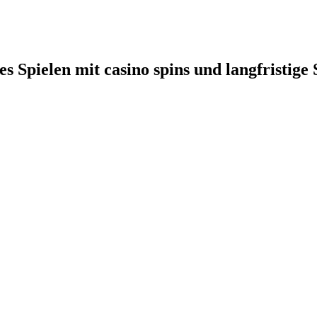
s Spielen mit casino spins und langfristige