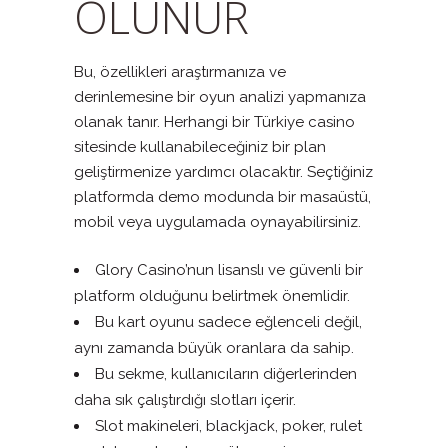
OLUNUR
Bu, özellikleri araştırmanıza ve
derinlemesine bir oyun analizi yapmanıza
olanak tanır. Herhangi bir Türkiye casino
sitesinde kullanabileceğiniz bir plan
geliştirmenize yardımcı olacaktır. Seçtiğiniz
platformda demo modunda bir masaüstü,
mobil veya uygulamada oynayabilirsiniz.
Glory Casino’nun lisanslı ve güvenli bir
platform olduğunu belirtmek önemlidir.
Bu kart oyunu sadece eğlenceli değil,
aynı zamanda büyük oranlara da sahip.
Bu sekme, kullanıcıların diğerlerinden
daha sık çalıştırdığı slotları içerir.
Slot makineleri, blackjack, poker, rulet