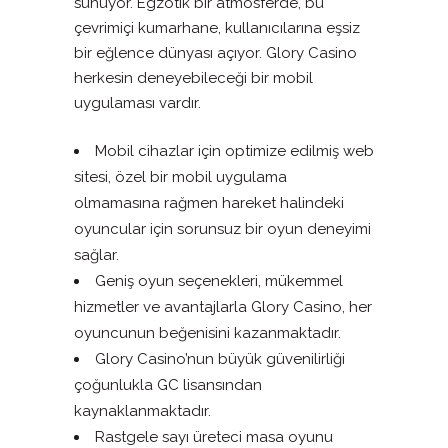
sunuyor. Egzotik bir atmosferde, bu
çevrimiçi kumarhane, kullanıcılarına eşsiz
bir eğlence dünyası açıyor. Glory Casino
herkesin deneyebileceği bir mobil
uygulaması vardır.
Mobil cihazlar için optimize edilmiş web
sitesi, özel bir mobil uygulama
olmamasına rağmen hareket halindeki
oyuncular için sorunsuz bir oyun deneyimi
sağlar.
Geniş oyun seçenekleri, mükemmel
hizmetler ve avantajlarla Glory Casino, her
oyuncunun beğenisini kazanmaktadır.
Glory Casino’nun büyük güvenilirliği
çoğunlukla GC lisansından
kaynaklanmaktadır.
Rastgele sayı üreteci masa oyunu