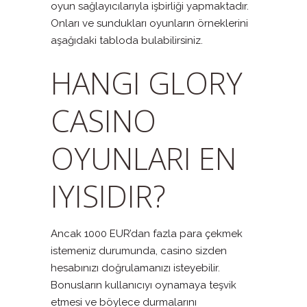
oyun sağlayıcılarıyla işbirliği yapmaktadır.
Onları ve sundukları oyunların örneklerini
aşağıdaki tabloda bulabilirsiniz.
HANGI GLORY
CASINO
OYUNLARI EN
IYISIDIR?
Ancak 1000 EUR’dan fazla para çekmek
istemeniz durumunda, casino sizden
hesabınızı doğrulamanızı isteyebilir.
Bonusların kullanıcıyı oynamaya teşvik
etmesi ve böylece durmalarını