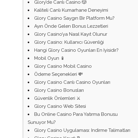
Glory’de Canlı Casino 🎲
Kaliteli Canlı Kumarhane Deneyimi
Glory Casino Saygın Bir Platform Mu?
Ayın Önde Gelen Bonus Lezzetleri
Glory Casino’ya Nasıl Kayıt Olunur
Glory Casino: Kullanıcı Güvenliği
Hangi Glory Casino Oyunları En Iyisidir?
Mobil Oyun 📱
Glory Casino Mobil Casino
Ödeme Seçenekleri 💸
Glory Casino Canlı Casino Oyunları
Glory Casino Bonusları
Güvenlik Önlemleri ⚔️
Glory Casino Web Sitesi
Bu Online Casino Para Yatırma Bonusu
Sunuyor Mu?
Glory Casino Uygulaması: Indirme Talimatları