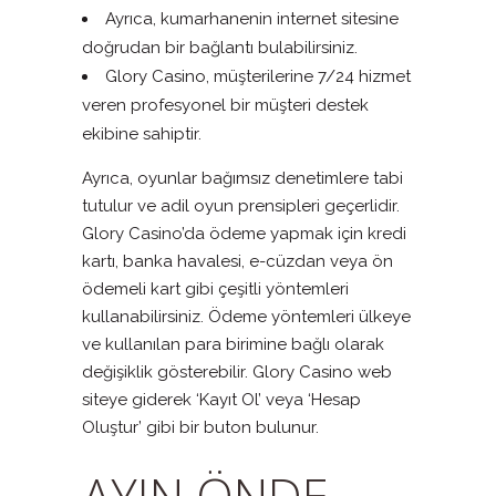
Ayrıca, kumarhanenin internet sitesine
doğrudan bir bağlantı bulabilirsiniz.
Glory Casino, müşterilerine 7/24 hizmet
veren profesyonel bir müşteri destek
ekibine sahiptir.
Ayrıca, oyunlar bağımsız denetimlere tabi
tutulur ve adil oyun prensipleri geçerlidir.
Glory Casino’da ödeme yapmak için kredi
kartı, banka havalesi, e-cüzdan veya ön
ödemeli kart gibi çeşitli yöntemleri
kullanabilirsiniz. Ödeme yöntemleri ülkeye
ve kullanılan para birimine bağlı olarak
değişiklik gösterebilir. Glory Casino web
siteye giderek ‘Kayıt Ol’ veya ‘Hesap
Oluştur’ gibi bir buton bulunur.
AYIN ÖNDE