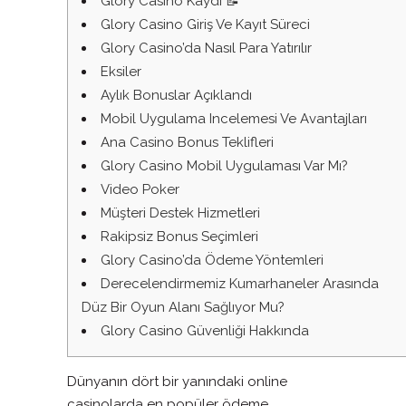
Glory Casino Kaydı 📝
Glory Casino Giriş Ve Kayıt Süreci
Glory Casino’da Nasıl Para Yatırılır
Eksiler
Aylık Bonuslar Açıklandı
Mobil Uygulama Incelemesi Ve Avantajları
Ana Casino Bonus Teklifleri
Glory Casino Mobil Uygulaması Var Mı?
Video Poker
Müşteri Destek Hizmetleri
Rakipsiz Bonus Seçimleri
Glory Casino’da Ödeme Yöntemleri
Derecelendirmemiz Kumarhaneler Arasında
Düz Bir Oyun Alanı Sağlıyor Mu?
Glory Casino Güvenliği Hakkında
Dünyanın dört bir yanındaki online
casinolarda en popüler ödeme