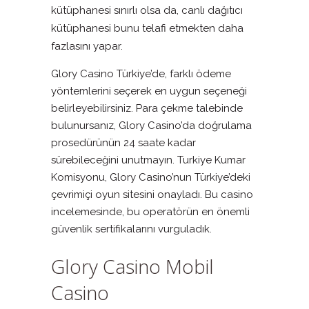
kütüphanesi sınırlı olsa da, canlı dağıtıcı
kütüphanesi bunu telafi etmekten daha
fazlasını yapar.
Glory Casino Türkiye’de, farklı ödeme
yöntemlerini seçerek en uygun seçeneği
belirleyebilirsiniz. Para çekme talebinde
bulunursanız, Glory Casino’da doğrulama
prosedürünün 24 saate kadar
sürebileceğini unutmayın. Turkiye Kumar
Komisyonu, Glory Casino’nun Türkiye’deki
çevrimiçi oyun sitesini onayladı. Bu casino
incelemesinde, bu operatörün en önemli
güvenlik sertifikalarını vurguladık.
Glory Casino Mobil
Casino