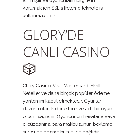
alınmıştır ve oyuncuların bilgilerini
korumak için SSL şifreleme teknolojisi
kullanmaktadır.
GLORY’DE
CANLI CASINO
🎲
Glory Casino, Visa, Mastercard, Skrill,
Neteller ve daha birçok popüler ödeme
yöntemini kabul etmektedir. Oyunlar
düzenli olarak denetlenir ve adil bir oyun
ortamı sağlanır. Oyuncunun hesabına veya
e-cüzdanına para makbuzunun bekleme
süresi de ödeme hizmetine bağlıdır.