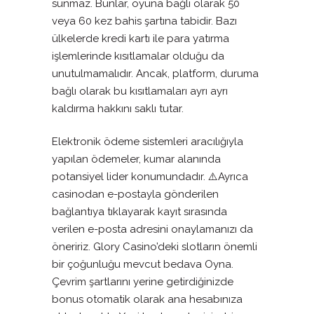
sunmaz. Bunlar, oyuna bağlı olarak 50
veya 60 kez bahis şartına tabidir. Bazı
ülkelerde kredi kartı ile para yatırma
işlemlerinde kısıtlamalar olduğu da
unutulmamalıdır. Ancak, platform, duruma
bağlı olarak bu kısıtlamaları ayrı ayrı
kaldırma hakkını saklı tutar.
Elektronik ödeme sistemleri aracılığıyla
yapılan ödemeler, kumar alanında
potansiyel lider konumundadır. ⚠️Ayrıca
casinodan e-postayla gönderilen
bağlantıya tıklayarak kayıt sırasında
verilen e-posta adresini onaylamanızı da
öneririz. Glory Casino’deki slotların önemli
bir çoğunluğu mevcut bedava Oyna.
Çevrim şartlarını yerine getirdiğinizde
bonus otomatik olarak ana hesabınıza