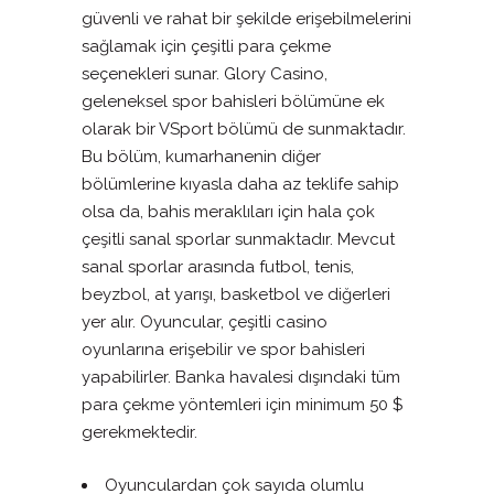
güvenli ve rahat bir şekilde erişebilmelerini
sağlamak için çeşitli para çekme
seçenekleri sunar. Glory Casino,
geleneksel spor bahisleri bölümüne ek
olarak bir VSport bölümü de sunmaktadır.
Bu bölüm, kumarhanenin diğer
bölümlerine kıyasla daha az teklife sahip
olsa da, bahis meraklıları için hala çok
çeşitli sanal sporlar sunmaktadır. Mevcut
sanal sporlar arasında futbol, tenis,
beyzbol, at yarışı, basketbol ve diğerleri
yer alır. Oyuncular, çeşitli casino
oyunlarına erişebilir ve spor bahisleri
yapabilirler. Banka havalesi dışındaki tüm
para çekme yöntemleri için minimum 50 $
gerekmektedir.
Oyunculardan çok sayıda olumlu