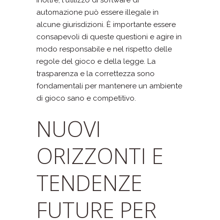
automazione può essere illegale in
alcune giurisdizioni. È importante essere
consapevoli di queste questioni e agire in
modo responsabile e nel rispetto delle
regole del gioco e della legge. La
trasparenza e la correttezza sono
fondamentali per mantenere un ambiente
di gioco sano e competitivo.
NUOVI
ORIZZONTI E
TENDENZE
FUTURE PER