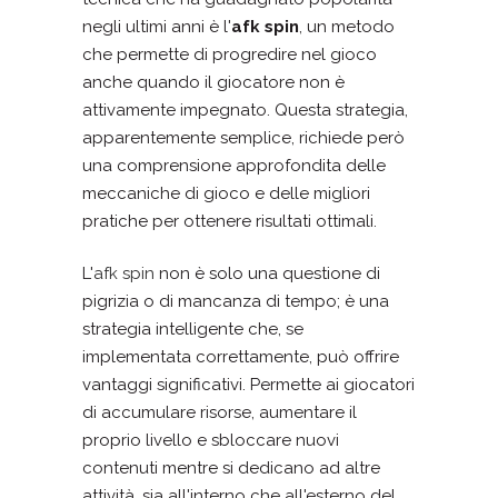
negli ultimi anni è l'
afk spin
, un metodo
che permette di progredire nel gioco
anche quando il giocatore non è
attivamente impegnato. Questa strategia,
apparentemente semplice, richiede però
una comprensione approfondita delle
meccaniche di gioco e delle migliori
pratiche per ottenere risultati ottimali.
L'
afk spin
non è solo una questione di
pigrizia o di mancanza di tempo; è una
strategia intelligente che, se
implementata correttamente, può offrire
vantaggi significativi. Permette ai giocatori
di accumulare risorse, aumentare il
proprio livello e sbloccare nuovi
contenuti mentre si dedicano ad altre
attività, sia all'interno che all'esterno del