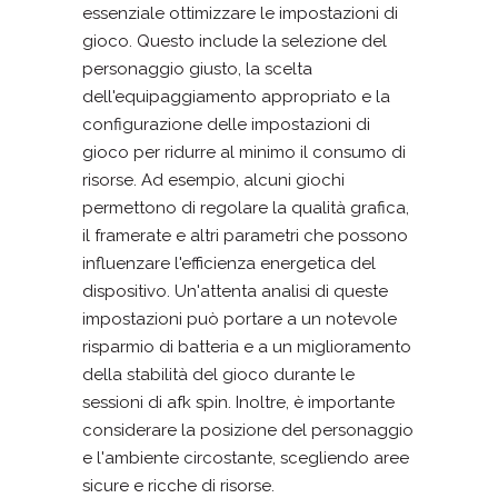
essenziale ottimizzare le impostazioni di
gioco. Questo include la selezione del
personaggio giusto, la scelta
dell'equipaggiamento appropriato e la
configurazione delle impostazioni di
gioco per ridurre al minimo il consumo di
risorse. Ad esempio, alcuni giochi
permettono di regolare la qualità grafica,
il framerate e altri parametri che possono
influenzare l'efficienza energetica del
dispositivo. Un'attenta analisi di queste
impostazioni può portare a un notevole
risparmio di batteria e a un miglioramento
della stabilità del gioco durante le
sessioni di afk spin. Inoltre, è importante
considerare la posizione del personaggio
e l'ambiente circostante, scegliendo aree
sicure e ricche di risorse.