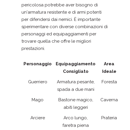
pericolosa potrebbe aver bisogno di
un'armatura resistente e di armi potenti
per difendersi dai nemici. È importante
sperimentare con diverse combinazioni di
personaggi ed equipaggiamenti per
trovare quella che offre le migliori
prestazioni.
Personaggio
Equipaggiamento
Area
Consigliato
Ideale
Guerriero
Armatura pesante,
Foresta
spada a due mani
Mago
Bastone magico,
Caverna
abiti leggeri
Arciere
Arco lungo,
Prateria
faretra piena