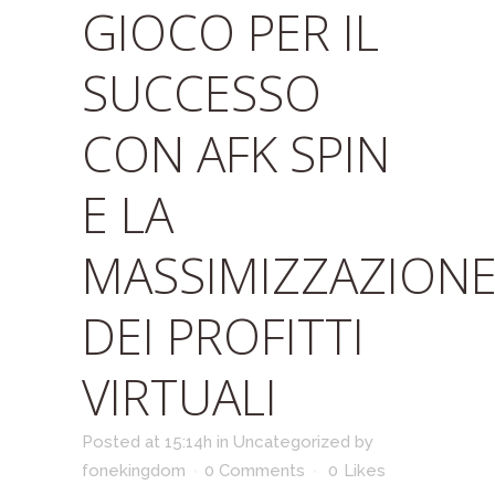
GIOCO PER IL
SUCCESSO
CON AFK SPIN
E LA
MASSIMIZZAZION
DEI PROFITTI
VIRTUALI
Posted at 15:14h
in
Uncategorized
by
fonekingdom
0 Comments
0
Likes