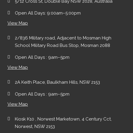
5/12 Cross St, Double Bay NSW 2028, Australia
Open All Days: 9:00am–5:00pm
View Map
2/836 Military road, Adjacent to Mosman High
School Military Road Bus Stop, Mosman 2088
Open All Days : 9am–5pm
View Map
2A Keith Place, Baulkham Hills, NSW 2153
Open All Days : 9am–5pm
View Map
Kiosk K10 , Norwest Marketown, 4 Century Cct,
Norwest, NSW 2153