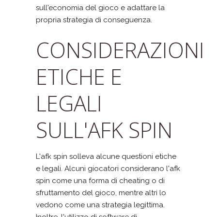
sull'economia del gioco e adattare la
propria strategia di conseguenza.
CONSIDERAZIONI
ETICHE E
LEGALI
SULL'AFK SPIN
L'afk spin solleva alcune questioni etiche
e legali. Alcuni giocatori considerano l'afk
spin come una forma di cheating o di
sfruttamento del gioco, mentre altri lo
vedono come una strategia legittima.
Inoltre, l'utilizzo di software di