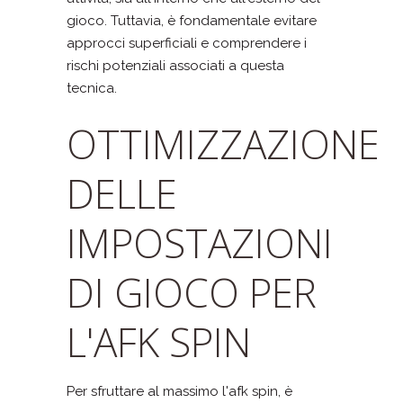
gioco. Tuttavia, è fondamentale evitare
approcci superficiali e comprendere i
rischi potenziali associati a questa
tecnica.
OTTIMIZZAZIONE
DELLE
IMPOSTAZIONI
DI GIOCO PER
L'AFK SPIN
Per sfruttare al massimo l'afk spin, è