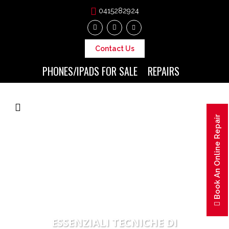
0415282924
Contact Us
PHONES/IPADS FOR SALE
REPAIRS
Book An Online Repair
ESSENZIALI TECNICHE DI