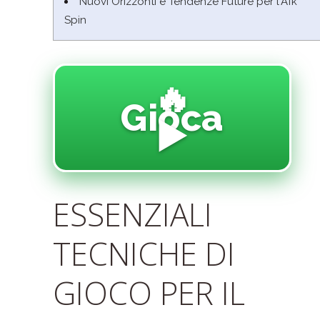
Nuovi Orizzonti e Tendenze Future per l'Afk
Spin
🔥
Gioca
▶️
ESSENZIALI
TECNICHE DI
GIOCO PER IL