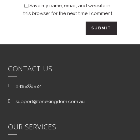
Save my name, email, and website in
this browser for the next time I comment.
CONTACT US
0415282924
support@fonekingdom.com.au
OUR SERVICES