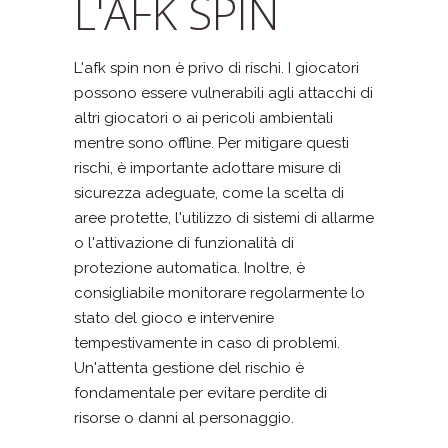
L'AFK SPIN
L'afk spin non è privo di rischi. I giocatori
possono essere vulnerabili agli attacchi di
altri giocatori o ai pericoli ambientali
mentre sono offline. Per mitigare questi
rischi, è importante adottare misure di
sicurezza adeguate, come la scelta di
aree protette, l'utilizzo di sistemi di allarme
o l'attivazione di funzionalità di
protezione automatica. Inoltre, è
consigliabile monitorare regolarmente lo
stato del gioco e intervenire
tempestivamente in caso di problemi.
Un'attenta gestione del rischio è
fondamentale per evitare perdite di
risorse o danni al personaggio.