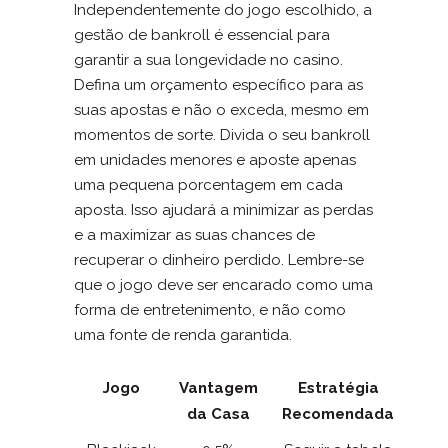
Independentemente do jogo escolhido, a
gestão de bankroll é essencial para
garantir a sua longevidade no casino.
Defina um orçamento específico para as
suas apostas e não o exceda, mesmo em
momentos de sorte. Divida o seu bankroll
em unidades menores e aposte apenas
uma pequena porcentagem em cada
aposta. Isso ajudará a minimizar as perdas
e a maximizar as suas chances de
recuperar o dinheiro perdido. Lembre-se
que o jogo deve ser encarado como uma
forma de entretenimento, e não como
uma fonte de renda garantida.
Jogo
Vantagem
Estratégia
da Casa
Recomendada