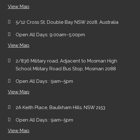
View Map
5/12 Cross St, Double Bay NSW 2028, Australia
Open All Days: 9:00am–5:00pm
View Map
2/836 Military road, Adjacent to Mosman High
School Military Road Bus Stop, Mosman 2088
Open All Days : 9am–5pm
View Map
2A Keith Place, Baulkham Hills, NSW 2153
Open All Days : 9am–5pm
View Map