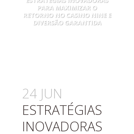
ESTRATÉGIAS INOVADORAS
PARA MAXIMIZAR O
RETORNO NO CASINO NINE E
DIVERSÃO GARANTIDA
24 JUN
ESTRATÉGIAS
INOVADORAS