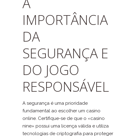
A
IMPORTÂNCIA
DA
SEGURANÇA E
DO JOGO
RESPONSÁVEL
A segurança é uma prioridade
fundamental ao escolher um casino
online. Certifique-se de que o «casino
nine» possui uma licença válida e utiliza
tecnologias de criptografia para proteger