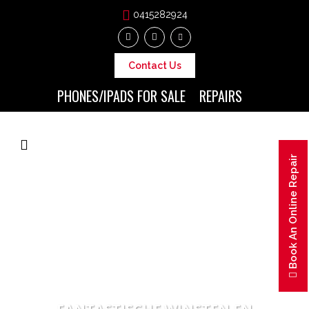
0415282924
Contact Us
PHONES/IPADS FOR SALE
REPAIRS
Book An Online Repair