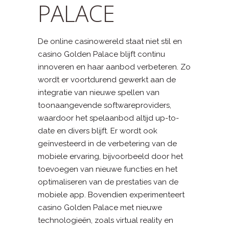
PALACE
De online casinowereld staat niet stil en
casino Golden Palace blijft continu
innoveren en haar aanbod verbeteren. Zo
wordt er voortdurend gewerkt aan de
integratie van nieuwe spellen van
toonaangevende softwareproviders,
waardoor het spelaanbod altijd up-to-
date en divers blijft. Er wordt ook
geïnvesteerd in de verbetering van de
mobiele ervaring, bijvoorbeeld door het
toevoegen van nieuwe functies en het
optimaliseren van de prestaties van de
mobiele app. Bovendien experimenteert
casino Golden Palace met nieuwe
technologieën, zoals virtual reality en