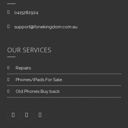
0415282924
support@fonekingdom.com.au
OUR SERVICES
Repairs
Phones/iPads For Sale
Old Phones Buy back