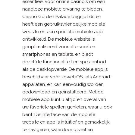
essentieel voor online casino's om een
naadloze mobiele ervaring te bieden.
Casino Golden Palace begrijpt dit en
heeft een gebruiksvriendelijke mobiele
website en een speciale mobiele app
ontwikkeld. De mobiele website is
geoptimaliseerd voor alle soorten
smartphones en tablets, en biedt
dezelfde functionaliteit en spelaanbod
als de desktopversie. De mobiele app is
beschikbaar voor zowel iOS- als Android-
apparaten, en kan eenvoudig worden
gedownload en geïnstalleerd. Met de
mobiele app kunt u altijd en overal van
uw favoriete spellen genieten, waar u ook
bent. De interface van de mobiele
website en app is intuïtief en gemakkelijk
te navigeren, waardoor u snel en