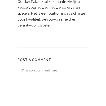
Golden Palace tot een aantrekkelijke
keuze voor zowel nieuwe als ervaren
spelers. Het is een platform dat zich inzet
voor kwaliteit, betrouwbaarheid en
verantwoord spelen.
POST A COMMENT