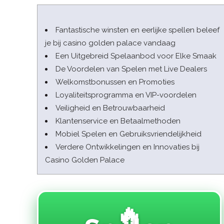
Fantastische winsten en eerlijke spellen beleef
je bij casino golden palace vandaag
Een Uitgebreid Spelaanbod voor Elke Smaak
De Voordelen van Spelen met Live Dealers
Welkomstbonussen en Promoties
Loyaliteitsprogramma en VIP-voordelen
Veiligheid en Betrouwbaarheid
Klantenservice en Betaalmethoden
Mobiel Spelen en Gebruiksvriendelijkheid
Verdere Ontwikkelingen en Innovaties bij
Casino Golden Palace
🔥