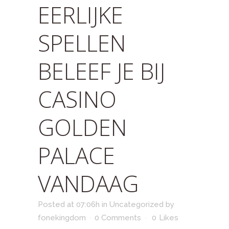
EERLIJKE
SPELLEN
BELEEF JE BIJ
CASINO
GOLDEN
PALACE
VANDAAG
Posted at 07:06h
in
Uncategorized
by
fonekingdom
0 Comments
0
Likes