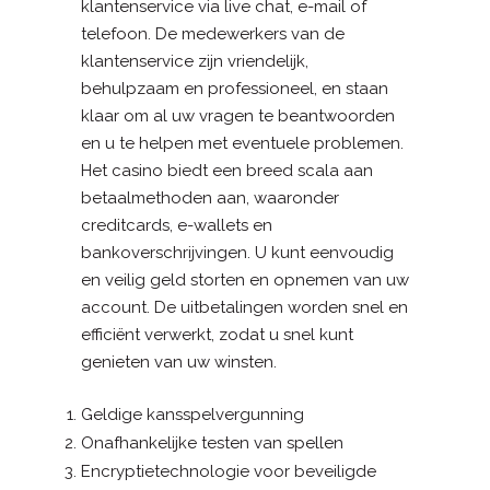
klantenservice via live chat, e-mail of
telefoon. De medewerkers van de
klantenservice zijn vriendelijk,
behulpzaam en professioneel, en staan
klaar om al uw vragen te beantwoorden
en u te helpen met eventuele problemen.
Het casino biedt een breed scala aan
betaalmethoden aan, waaronder
creditcards, e-wallets en
bankoverschrijvingen. U kunt eenvoudig
en veilig geld storten en opnemen van uw
account. De uitbetalingen worden snel en
efficiënt verwerkt, zodat u snel kunt
genieten van uw winsten.
Geldige kansspelvergunning
Onafhankelijke testen van spellen
Encryptietechnologie voor beveiligde