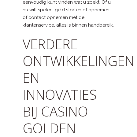
eenvoudig kunt vinden wat u zoekt. Of u
nu wilt spelen, geld storten of opnemen,
of contact opnemen met de
klantenservice, alles is binnen handbereik.
VERDERE
ONTWIKKELINGEN
EN
INNOVATIES
BIJ CASINO
GOLDEN