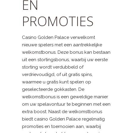
EN
PROMOTIES
Casino Golden Palace verwelkomt
nieuwe spelers met een aantrekkelijke
welkomstbonus. Deze bonus kan bestaan
uit een stortingsbonus, waarbij uw eerste
storting wordt verdubbeld of
verdrievoudigd, of uit gratis spins,
waarmee u gratis kunt spelen op
geselecteerde gokkasten. De
welkomstbonus is een geweldige manier
om uw spelavontuur te beginnen met een
extra boost. Naast de welkomstbonus
biedt casino Golden Palace regelmatig
promoties en toernooien aan, waarbij