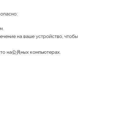
зопасно:
м.
ечение на ваше устройство, чтобы
 это на公共ных компьютерах.