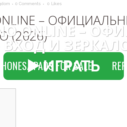
ngdom
0 Comments
0
Likes
ONLINE – ОФИЦИАЛЬН
NO ONLINE – О
TIONS/CORPORATE
О (2026)
 ВХОД И ЗЕРКАЛО
▶️ ИГРАТЬ
PHONES/IPADS FOR SALE
REP