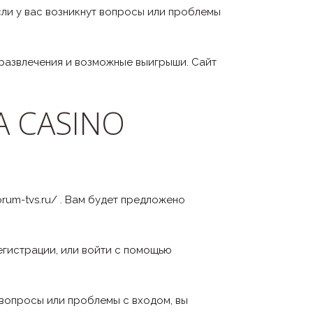
Если у вас возникнут вопросы или проблемы
 развлечения и возможные выигрыши. Сайт
 CASINO
rum-tvs.ru/ . Вам будет предложено
егистрации, или войти с помощью
т вопросы или проблемы с входом, вы