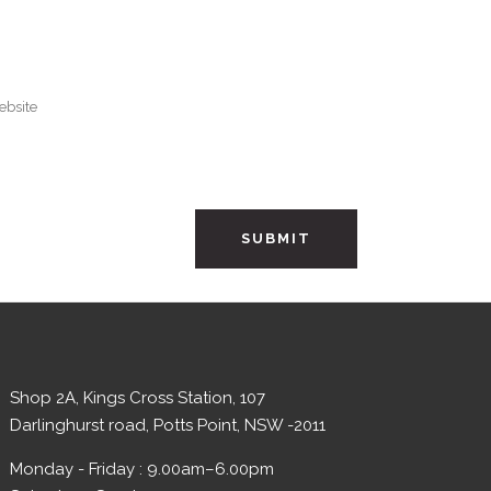
Shop 2A, Kings Cross Station, 107
Darlinghurst road, Potts Point, NSW -2011
Monday - Friday : 9.00am–6.00pm