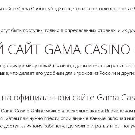
сайте Gama Casino, убедитесь, что вы достигли возраста 18
гут быть доступны только в определенных странах, и их до
САЙТ GAMA CASINO 
 gateway к миру онлайн-казино, где вы можете играть в раз
ыке, что делает его удобным для игроков из России и других
 на официальном сайте Gama Casi
Gama Casino Online можно в несколько шагов. Вначале вам 
я”. Затем вам нужно ввести свои личные данные, включая им
е доступ к личному кабинету, где можно играть в игры, полу