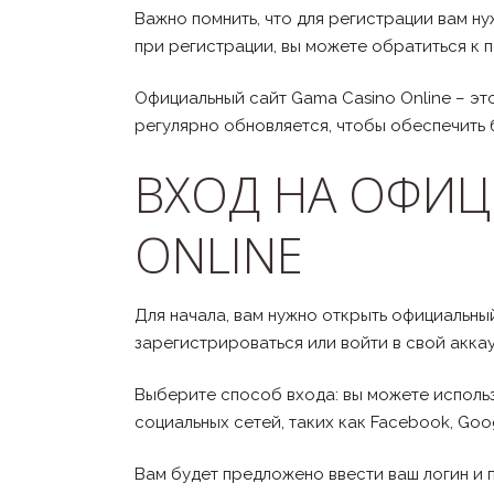
Важно помнить, что для регистрации вам ну
при регистрации, вы можете обратиться к 
Официальный сайт Gama Casino Online – эт
регулярно обновляется, чтобы обеспечить 
ВХОД НА ОФИЦ
ONLINE
Для начала, вам нужно открыть официальный
зарегистрироваться или войти в свой аккау
Выберите способ входа: вы можете использ
социальных сетей, таких как Facebook, Goo
Вам будет предложено ввести ваш логин и п