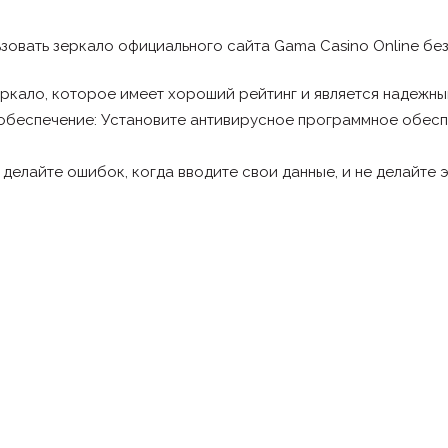
зовать зеркало официального сайта Gama Casino Online бе
ркало, которое имеет хороший рейтинг и является надежны
обеспечение: Установите антивирусное программное обесп
 делайте ошибок, когда вводите свои данные, и не делайте