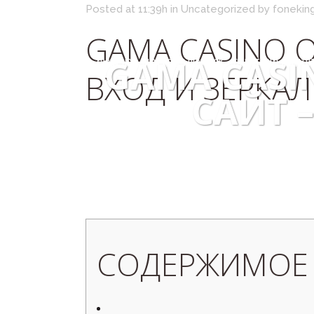
Posted at 11:39h
in
Uncategorized
by
foneki
GAMA CASINO 
GAMA CASI
ABOUT US
OLD PHONES BUY BACK
EDUCATIONAL INSTITU
ВХОД И ЗЕРКАЛ
САЙТ –
СОДЕРЖИМОЕ