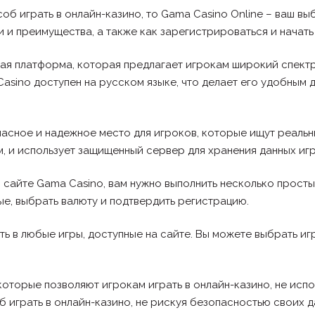
об играть в онлайн-казино, то Gama Casino Online – ваш в
 и преимущества, а также как зарегистрироваться и начать 
ая платформа, которая предлагает игрокам широкий спектр 
asino доступен на русском языке, что делает его удобным д
асное и надежное место для игроков, которые ищут реальн
м, и использует защищенный сервер для хранения данных иг
сайте Gama Casino, вам нужно выполнить несколько простых
ные, выбрать валюту и подтвердить регистрацию.
ь в любые игры, доступные на сайте. Вы можете выбрать игру
которые позволяют игрокам играть в онлайн-казино, не исп
 играть в онлайн-казино, не рискуя безопасностью своих д