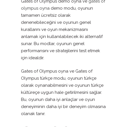
Gates of Olympus demo oyna ve
gates of
olympus oyna
demo modu, oyunun
tamamen ücretsiz olarak
denenebileceğini ve oyunun genel
kurallarını ve oyun mekanizmasını
anlamak için kullanılabilecek iki alternatif
sunar. Bu modlar, oyunun genel
performansını ve stratejilerini test etmek
için idealdir.
Gates of Olympus oyna ve Gates of
Olympus türkçe modu, oyunun türkçe
olarak oynanabilmesini ve oyunun türkçe
kültüreçe uygun hale getirilmesini sağlar.
Bu, oyunun daha iyi anlaçlar ve oyun
deneyiminin daha iyi bir deneyim olmasına
olanak tanır.