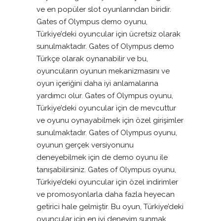
ve en popüler slot oyunlarından biridir.
Gates of Olympus demo oyunu,
Türkiye’deki oyuncular için ücretsiz olarak
sunulmaktadır. Gates of Olympus demo
Türkçe olarak oynanabilir ve bu,
oyuncuların oyunun mekanizmasını ve
oyun içeriğini daha iyi anlamalarına
yardımcı olur. Gates of Olympus oyunu,
Türkiye’deki oyuncular için de mevcuttur
ve oyunu oynayabilmek için özel girişimler
sunulmaktadır. Gates of Olympus oyunu,
oyunun gerçek versiyonunu
deneyebilmek için de demo oyunu ile
tanışabilirsiniz. Gates of Olympus oyunu,
Türkiye’deki oyuncular için özel indirimler
ve promosyonlarla daha fazla heyecan
getirici hale gelmiştir. Bu oyun, Türkiye’deki
oyuncular için en iyi deneyim sunmak