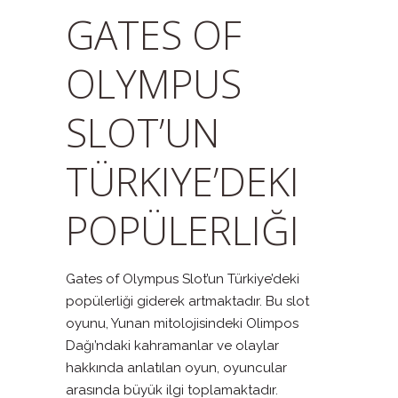
GATES OF
OLYMPUS
SLOT’UN
TÜRKIYE’DEKI
POPÜLERLIĞI
Gates of Olympus Slot’un Türkiye’deki
popülerliği giderek artmaktadır. Bu slot
oyunu, Yunan mitolojisindeki Olimpos
Dağı’ndaki kahramanlar ve olaylar
hakkında anlatılan oyun, oyuncular
arasında büyük ilgi toplamaktadır.