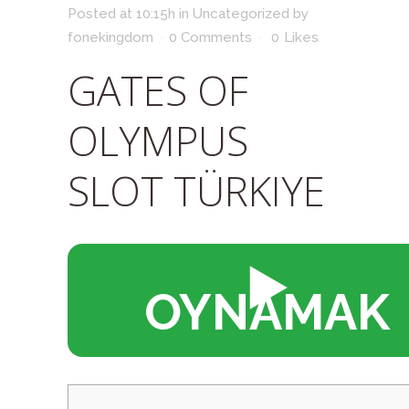
Posted at 10:15h
in
Uncategorized
by
fonekingdom
0 Comments
0
Likes
GATES OF
OLYMPUS
SLOT TÜRKIYE
▶️
OYNAMAK