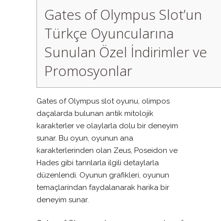
Gates of Olympus Slot’un
Türkçe Oyuncularına
Sunulan Özel İndirimler ve
Promosyonlar
Gates of Olympus slot oyunu, olimpos
daçalarda bulunan antik mitolojik
karakterler ve olaylarla dolu bir deneyim
sunar. Bu oyun, oyunun ana
karakterlerinden olan Zeus, Poseidon ve
Hades gibi tanrılarla ilgili detaylarla
düzenlendi. Oyunun grafikleri, oyunun
temaçlaríndan faydalanarak harika bir
deneyim sunar.