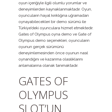
oyun içeriğiyle ilgili olumlu yorumlar ve
deneyimlerden kaynaklanmaktadır. Oyun,
oyuncuların hayal kırıklığına uğramadan
oynayabilecekleri bir demo sürümü ile
Türkiye’deki oyunculara hizmet etmektedir.
Gates of Olympus oyna demo ve Gate of
Olympus demo seçenekleri, oyuncuların
oyunun gerçek sürümünü
deneyimlemesinden önce oyunun nasıl
oynandığını ve kazanma olasılıklarını
anlamalarına olanak tanımaktadır.
GATES OF
OLYMPUS
SLOT’UN