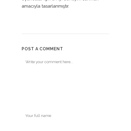
amacıyla tasarlanmıştır.
POST A COMMENT