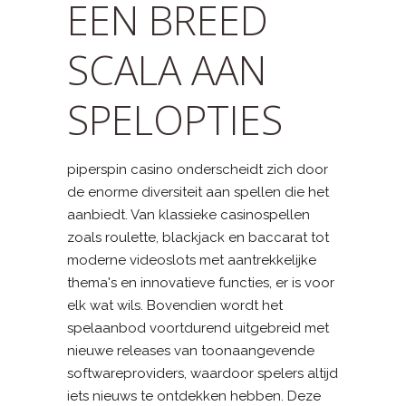
EEN BREED
SCALA AAN
SPELOPTIES
piperspin casino onderscheidt zich door
de enorme diversiteit aan spellen die het
aanbiedt. Van klassieke casinospellen
zoals roulette, blackjack en baccarat tot
moderne videoslots met aantrekkelijke
thema's en innovatieve functies, er is voor
elk wat wils. Bovendien wordt het
spelaanbod voortdurend uitgebreid met
nieuwe releases van toonaangevende
softwareproviders, waardoor spelers altijd
iets nieuws te ontdekken hebben. Deze