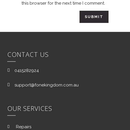
this browser for the next time I comment.
CONTACT US
0415282924
support@fonekingdom.com.au
OUR SERVICES
Repairs