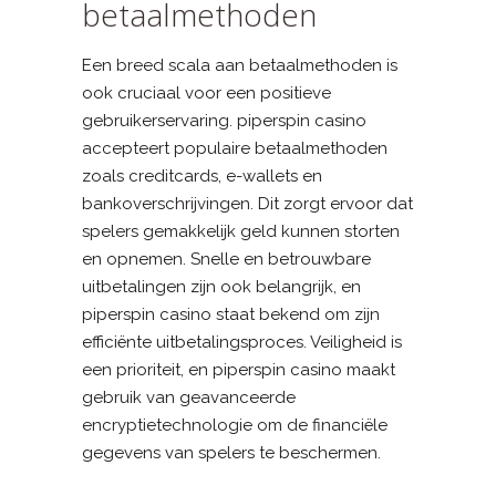
betaalmethoden
Een breed scala aan betaalmethoden is
ook cruciaal voor een positieve
gebruikerservaring. piperspin casino
accepteert populaire betaalmethoden
zoals creditcards, e-wallets en
bankoverschrijvingen. Dit zorgt ervoor dat
spelers gemakkelijk geld kunnen storten
en opnemen. Snelle en betrouwbare
uitbetalingen zijn ook belangrijk, en
piperspin casino staat bekend om zijn
efficiënte uitbetalingsproces. Veiligheid is
een prioriteit, en piperspin casino maakt
gebruik van geavanceerde
encryptietechnologie om de financiële
gegevens van spelers te beschermen.