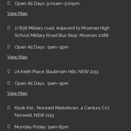
Open All Days: 9:00am–5:00pm
View Map
2/836 Military road, Adjacent to Mosman High
School Military Road Bus Stop, Mosman 2088
Open All Days : 9am–5pm
View Map
2A Keith Place, Baulkham Hills, NSW 2153
Open All Days : 9am–5pm
View Map
Kiosk K10 , Norwest Marketown, 4 Century Cct,
Norwest, NSW 2153
Monday-Friday: 9am-6pm