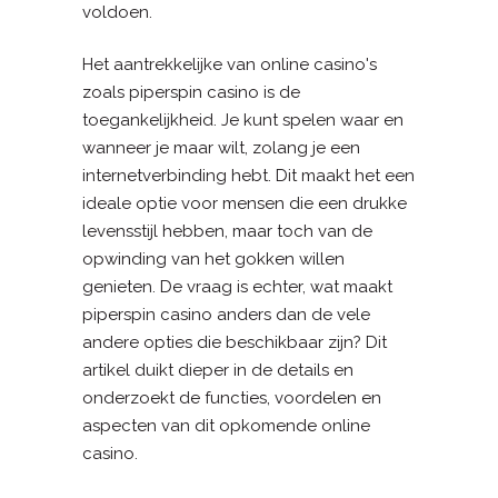
voldoen.
Het aantrekkelijke van online casino's
zoals piperspin casino is de
toegankelijkheid. Je kunt spelen waar en
wanneer je maar wilt, zolang je een
internetverbinding hebt. Dit maakt het een
ideale optie voor mensen die een drukke
levensstijl hebben, maar toch van de
opwinding van het gokken willen
genieten. De vraag is echter, wat maakt
piperspin casino anders dan de vele
andere opties die beschikbaar zijn? Dit
artikel duikt dieper in de details en
onderzoekt de functies, voordelen en
aspecten van dit opkomende online
casino.