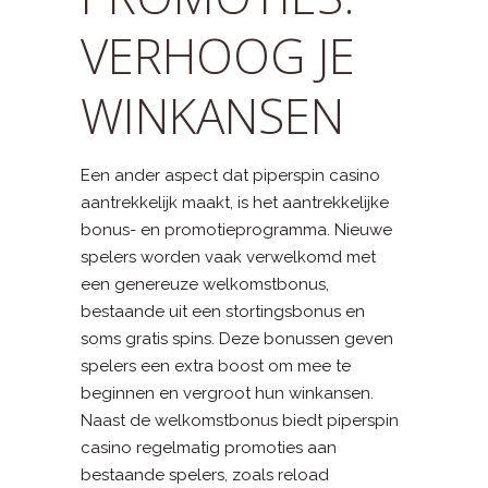
VERHOOG JE
WINKANSEN
Een ander aspect dat piperspin casino
aantrekkelijk maakt, is het aantrekkelijke
bonus- en promotieprogramma. Nieuwe
spelers worden vaak verwelkomd met
een genereuze welkomstbonus,
bestaande uit een stortingsbonus en
soms gratis spins. Deze bonussen geven
spelers een extra boost om mee te
beginnen en vergroot hun winkansen.
Naast de welkomstbonus biedt piperspin
casino regelmatig promoties aan
bestaande spelers, zoals reload