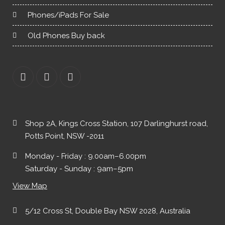
Phones/iPads For Sale
Old Phones Buy back
Shop 2A, Kings Cross Station, 107 Darlinghurst road,
Potts Point, NSW -2011
Monday - Friday : 9.00am–6.00pm
Saturday - Sunday : 9am–5pm
View Map
5/12 Cross St, Double Bay NSW 2028, Australia