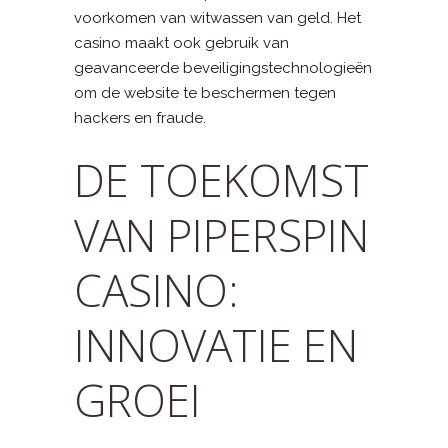
voorkomen van witwassen van geld. Het
casino maakt ook gebruik van
geavanceerde beveiligingstechnologieën
om de website te beschermen tegen
hackers en fraude.
DE TOEKOMST
VAN PIPERSPIN
CASINO:
INNOVATIE EN
GROEI