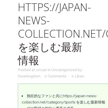
HTTPS://JAPAN-
NEWS-
COLLECTION.NET
を楽しむ最新
情報
Posted at 10:04h
in
Uncategorized
by
fonekingdom
0 Comments
0
Likes
熱狂的なファンと共にhttps://japan-news-
collection.net/category/sports を楽しむ最新情報