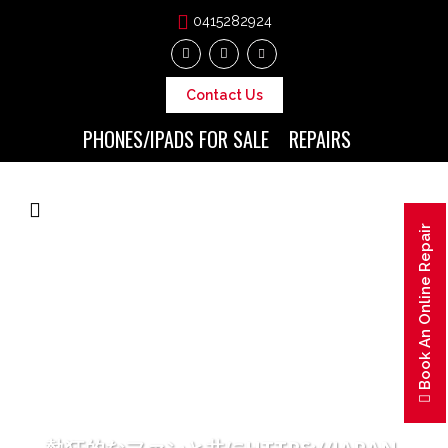
0415282924
Contact Us
PHONES/IPADS FOR SALE
REPAIRS
Book An Online Repair