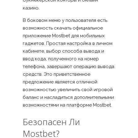
казино.
В боковом меню у пользователя есть
возможность скачать официальное
приложение Mostbet для мобильных
гаджетов. Простая настройка в личном
кабинете, выбор способа вывода и
ввод кода, полученного на номер
телефона, завершают операцию вывода
средств. Это приветственное
предложение является отличной
возможностью увеличить свой игровой
баланс и насладиться дополнительными
возможностями на платформе Mostbet.
Безопасен Ли
Mostbet?