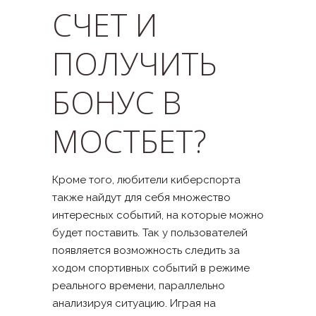
СЧЕТ И
ПОЛУЧИТЬ
БОНУС В
МОСТБЕТ?
Кроме того, любители киберспорта
также найдут для себя множество
интересных событий, на которые можно
будет поставить. Так у пользователей
появляется возможность следить за
ходом спортивных событий в режиме
реального времени, параллельно
анализируя ситуацию. Играя на