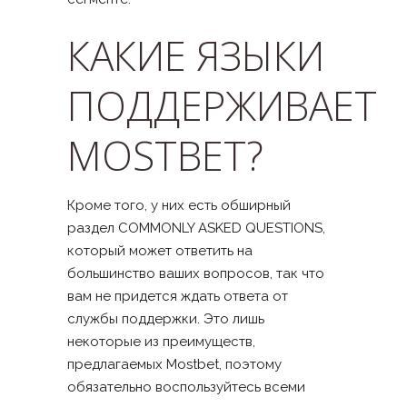
КАКИЕ ЯЗЫКИ
ПОДДЕРЖИВАЕТ
MOSTBET?
Кроме того, у них есть обширный
раздел COMMONLY ASKED QUESTIONS,
который может ответить на
большинство ваших вопросов, так что
вам не придется ждать ответа от
службы поддержки. Это лишь
некоторые из преимуществ,
предлагаемых Mostbet, поэтому
обязательно воспользуйтесь всеми