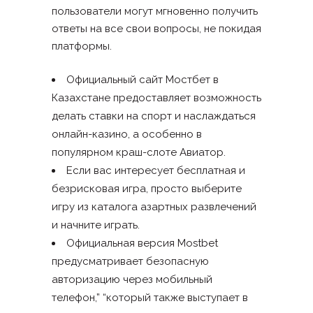
пользователи могут мгновенно получить
ответы на все свои вопросы, не покидая
платформы.
Официальный сайт Мостбет в
Казахстане предоставляет возможность
делать ставки на спорт и наслаждаться
онлайн-казино, а особенно в
популярном краш-слоте Авиатор.
Если вас интересует бесплатная и
безрисковая игра, просто выберите
игру из каталога азартных развлечений
и начните играть.
Официальная версия Mostbet
предусматривает безопасную
авторизацию через мобильный
телефон,” “который также выступает в