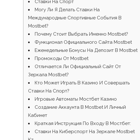
Ставки На Спорт
Могу Ли Я Делать Ставки На
Международные Спортивные События В
Mostbet?
Почему Стоит Выбрать Именно Mostbet?
Функционал Официального Сайта Mostbet
Еженедельные Бонусы На Депозит В Mostbet
Промокоды От Mostbet
Отличается Ли Официальный Сайт От
Зеркала Mostbet?
Кто Может Играть В Казино И Совершать
Ставки На Спорт?
Игровые Автоматы Мостбет Казино
Создание Аккаунта В Mostbet И Личный
Кабинет
Краткая Инструкция По Входу В Мостбет:
Ставки На Киберспорт На Зеркале Mostbet
Kz