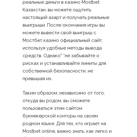
реальные деньги в казино Mostbet
Казахстан, вы можете ощутить
настоящий азарт и получать реальные
выигрыши. После окончания игры вы
можете вывести свой выигрыш с
Мостбет казино официальный сайт,
используя удобные методы вывода
средств. Однако” “не забывайте о
рисках и устанавливайте лимиты для
собственной безопасности, не
превышая их.
Таким образом, независимо от того,
откуда вы родом, вы сможете
пользоваться этим сайтом
букмекерской конторы на своем
родном языке. Для тех, кто играет на
Mostbet online, важно знать, как легко и