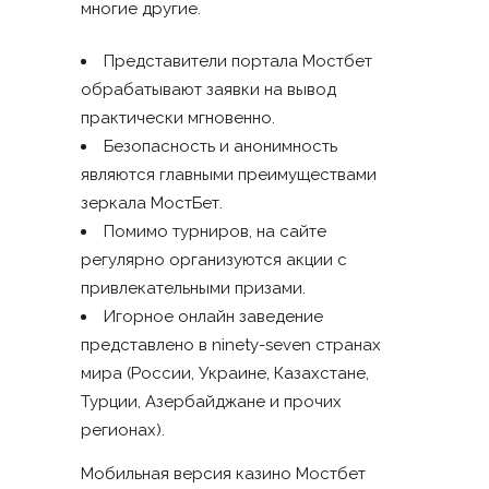
многие другие.
Представители портала Мостбет
обрабатывают заявки на вывод
практически мгновенно.
Безопасность и анонимность
являются главными преимуществами
зеркала МостБет.
Помимо турниров, на сайте
регулярно организуются акции с
привлекательными призами.
Игорное онлайн заведение
представлено в ninety-seven странах
мира (России, Украине, Казахстане,
Турции, Азербайджане и прочих
регионах).
Мобильная версия казино Мостбет