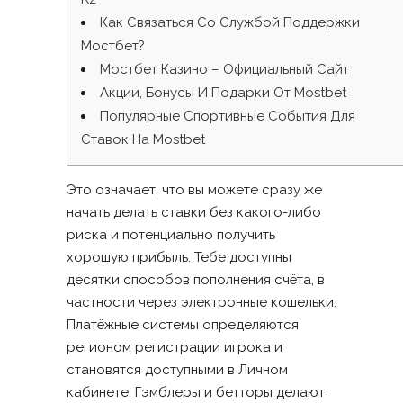
Как Связаться Со Службой Поддержки
Мостбет?
Мостбет Казино – Официальный Сайт
Акции, Бонусы И Подарки От Mostbet
Популярные Спортивные События Для
Ставок На Mostbet
Это означает, что вы можете сразу же
начать делать ставки без какого-либо
риска и потенциально получить
хорошую прибыль. Тебе доступны
десятки способов пополнения счёта, в
частности через электронные кошельки.
Платёжные системы определяются
регионом регистрации игрока и
становятся доступными в Личном
кабинете. Гэмблеры и бетторы делают