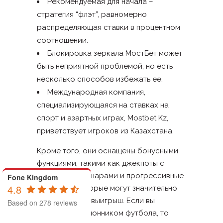
Рекомендуемая для начала –
стратегия “флэт”, равномерно
распределяющая ставки в процентном
соотношении.
Блокировка зеркала МостБет может
быть неприятной проблемой, но есть
несколько способов избежать ее.
Международная компания,
специализирующаяся на ставках на
спорт и азартных играх, Mostbet Kz,
приветствует игроков из Казахстана.
Кроме того, они оснащены бонусными
функциями, такими как джекпоты с
долларовыми шарами и прогрессивные
Fone Kingdom
4.8
джекпоты, которые могут значительно
увеличить ваш выигрыш. Если вы
Based on 278 reviews
являетесь поклонником футбола, то