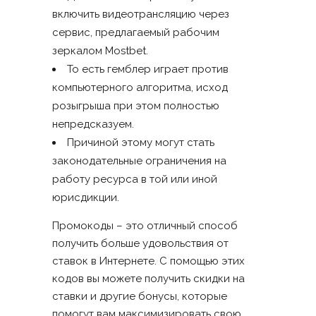
включить видеотрансляцию через
сервис, предлагаемый рабочим
зеркалом Mostbet.
То есть гемблер играет против
компьютерного алгоритма, исход
розыгрыша при этом полностью
непредсказуем.
Причиной этому могут стать
законодательные ограничения на
работу ресурса в той или иной
юрисдикции.
Промокоды – это отличный способ
получить больше удовольствия от
ставок в Интернете. С помощью этих
кодов вы можете получить скидки на
ставки и другие бонусы, которые
помогут вам максимизировать свою