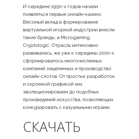
И середине 1990-х годов начали
появляться первые онлайн-казино.
Весомый вклад в формирование
виртуальной игорной индустрии внесли
такие бренды, а Microgaming,
Cryptologic. Отрасль интенсивно
развивалась, же уже к середины 2000-х
сформировалось многочисленных
компаний, нацеленных и производство
онлайн-слотов. От простых разработок
и скромной графикой них
эволюционировали до подобных
произведений искусства, позволяющих
конкурировать с казуальными играми.
СКАЧАТЬ