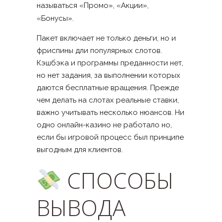
называться «Промо», «Акции»,
«Бонусы».
Пакет включает не только деньги, но и
фриспины дли популярных слотов.
Кэшбэка и программы преданности нет,
но нет задания, за выполнении которых
даются бесплатные вращения. Прежде
чем делать на слотах реальные ставки,
важно учитывать несколько нюансов. Ни
одно онлайн-казино не работало но,
если бы игровой процесс был принципе
выгодным для клиентов.
СПОСОБЫ
ВЫВОДА