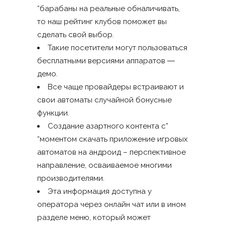
“барабаны на реальные обналичивать,
то наш рейтинг клубов поможет вы
сделать свой выбор.
Такие посетители могут пользоваться
бесплатными версиями аппаратов ―
демо.
Все чаще провайдеры встраивают и
свои автоматы случайной бонусные
функции.
Создание азартного контента с”
“моментом скачать приложение игровых
автоматов на андроид – перспективное
направление, осваиваемое многими
производителями.
Эта информация доступна у
оператора через онлайн чат или в ином
разделе меню, который может