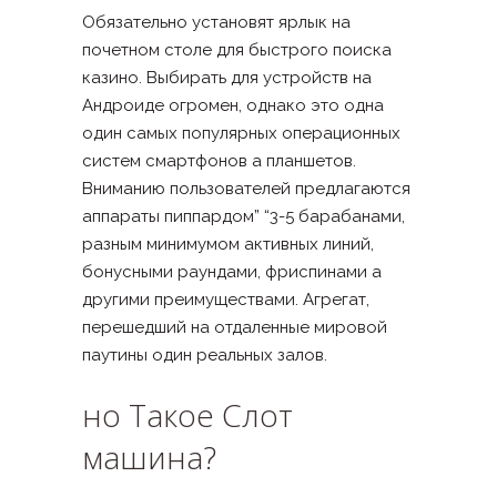
Обязательно установят ярлык на
почетном столе для быстрого поиска
казино. Выбирать для устройств на
Андроиде огромен, однако это одна
один самых популярных операционных
систем смартфонов а планшетов.
Вниманию пользователей предлагаются
аппараты пиппардом” “3-5 барабанами,
разным минимумом активных линий,
бонусными раундами, фриспинами а
другими преимуществами. Агрегат,
перешедший на отдаленные мировой
паутины один реальных залов.
но Такое Слот
машина?