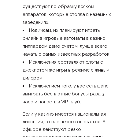
существуют по образцу всяком
аппаратов, которые стояла в наземных
заведениях.
Новичкам, их планируют играть
онлайн в игровые автоматы в казино
пиппардом демо счетом, лучше всего
начать с самых известных разработок.
Исключения составляют слоты с
джекпотом же игры в режиме с живым
дилером.
Исключением того, у вас есть шанс
выиграть бесплатные бонусы раза 3
часа и попасть в VIP-клуб.
Если у казино имеется национальная
лицензия, то вас нечего опасаться. А
офшоре действуют резко
регламентированные правила нему