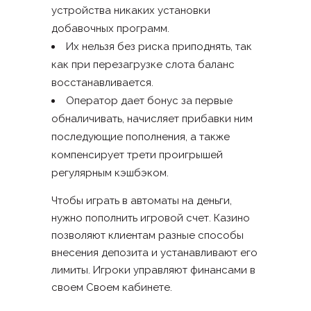
устройства никаких установки
добавочных программ.
Их нельзя без риска приподнять, так
как при перезагрузке слота баланс
восстанавливается.
Оператор дает бонус за первые
обналичивать, начисляет прибавки ним
последующие пополнения, а также
компенсирует трети проигрышей
регулярным кэшбэком.
Чтобы играть в автоматы на деньги,
нужно пополнить игровой счет. Казино
позволяют клиентам разные способы
внесения депозита и устанавливают его
лимиты. Игроки управляют финансами в
своем Своем кабинете.