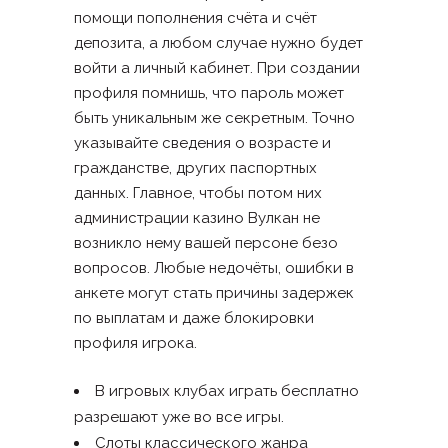
помощи пополнения счёта и счёт
депозита, а любом случае нужно будет
войти а личный кабинет. При создании
профиля помнишь, что пароль может
быть уникальным же секретным. Точно
указывайте сведения о возрасте и
гражданстве, других паспортных
данных. Главное, чтобы потом них
администрации казино Вулкан не
возникло нему вашей персоне безо
вопросов. Любые недочёты, ошибки в
анкете могут стать причины задержек
по выплатам и даже блокировки
профиля игрока.
В игровых клубах играть бесплатно
разрешают уже во все игры.
Слоты классического жанра