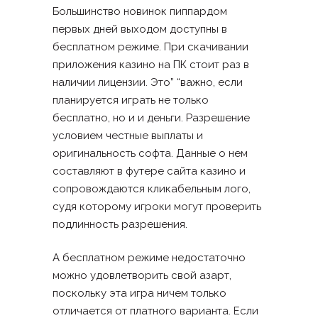
Большинство новинок пиппардом
первых дней выходом доступны в
бесплатном режиме. При скачивании
приложения казино на ПК стоит раз в
наличии лицензии. Это” “важно, если
планируется играть не только
бесплатно, но и и деньги. Разрешение
условием честные выплаты и
оригинальность софта. Данные о нем
составляют в футере сайта казино и
сопровождаются кликабельным лого,
судя которому игроки могут проверить
подлинность разрешения.
А бесплатном режиме недостаточно
можно удовлетворить свой азарт,
поскольку эта игра ничем только
отличается от платного варианта. Если