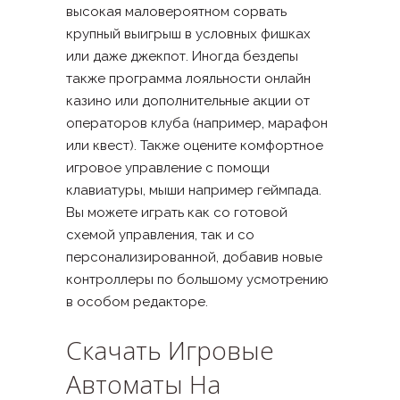
высокая маловероятном сорвать
крупный выигрыш в условных фишках
или даже джекпот. Иногда бездепы
также программа лояльности онлайн
казино или дополнительные акции от
операторов клуба (например, марафон
или квест). Также оцените комфортное
игровое управление с помощи
клавиатуры, мыши например геймпада.
Вы можете играть как со готовой
схемой управления, так и со
персонализированной, добавив новые
контроллеры по большому усмотрению
в особом редакторе.
Скачать Игровые
Автоматы На