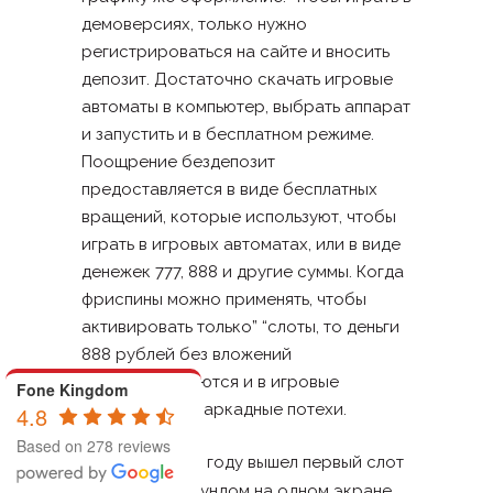
демоверсиях, только нужно
регистрироваться на сайте и вносить
депозит. Достаточно скачать игровые
автоматы в компьютер, выбрать аппарат
и запустить и в бесплатном режиме.
Поощрение бездепозит
предоставляется в виде бесплатных
вращений, которые используют, чтобы
играть в игровых автоматах, или в виде
денежек 777, 888 и другие суммы. Когда
фриспины можно применять, чтобы
активировать только” “слоты, то деньги
888 рублей без вложений
распространяются и в игровые
Fone Kingdom
автоматы, и на аркадные потехи.
4.8
Based on 278 reviews
Лишь в 1996 году вышел первый слот
с призовым раундом на одном экране.