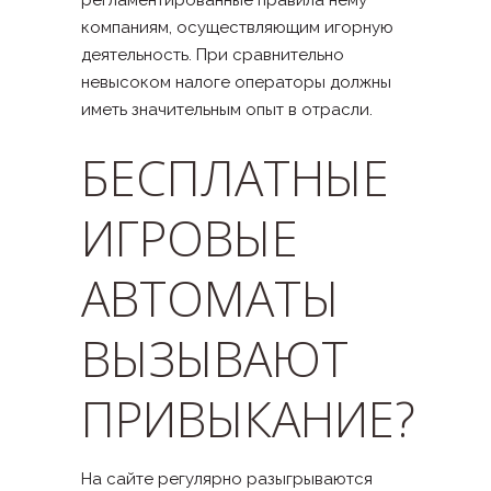
компаниям, осуществляющим игорную
деятельность. При сравнительно
невысоком налоге операторы должны
иметь значительным опыт в отрасли.
БЕСПЛАТНЫЕ
ИГРОВЫЕ
АВТОМАТЫ
ВЫЗЫВАЮТ
ПРИВЫКАНИЕ?
На сайте регулярно разыгрываются