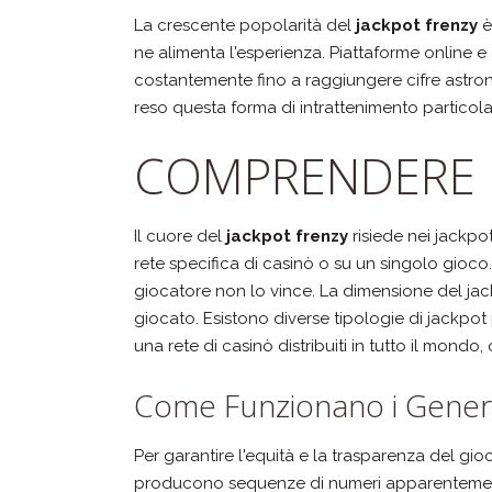
La crescente popolarità del
jackpot frenzy
è
ne alimenta l'esperienza. Piattaforme online 
costantemente fino a raggiungere cifre astro
reso questa forma di intrattenimento partico
COMPRENDERE I
Il cuore del
jackpot frenzy
risiede nei jackpo
rete specifica di casinò o su un singolo gio
giocatore non lo vince. La dimensione del jac
giocato. Esistono diverse tipologie di jackpot p
una rete di casinò distribuiti in tutto il mond
Come Funzionano i Genera
Per garantire l'equità e la trasparenza del gioc
producono sequenze di numeri apparentemente 