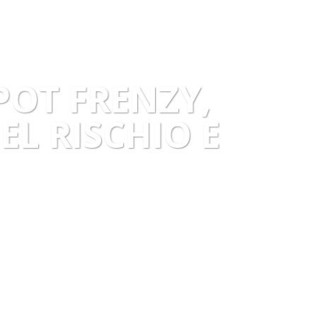
POT FRENZY,
EL RISCHIO E