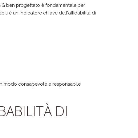
n RNG ben progettato è fondamentale per
bili è un indicatore chiave dell'affidabilità di
n modo consapevole e responsabile,
ABILITÀ DI