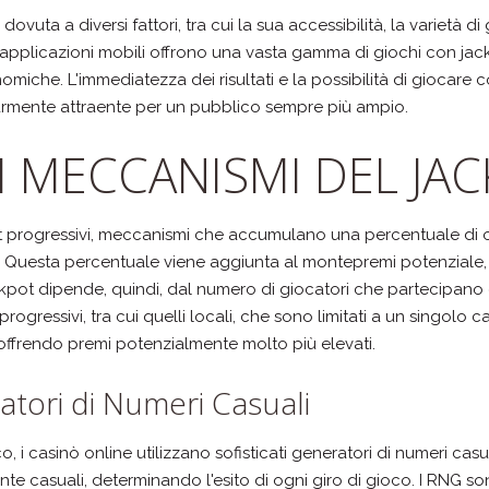
 dovuta a diversi fattori, tra cui la sua accessibilità, la varietà d
e applicazioni mobili offrono una vasta gamma di giochi con jac
nomiche. L'immediatezza dei risultati e la possibilità di gioc
larmente attraente per un pubblico sempre più ampio.
 MECCANISMI DEL JAC
t progressivi, meccanismi che accumulano una percentuale di o
co. Questa percentuale viene aggiunta al montepremi potenzial
kpot dipende, quindi, dal numero di giocatori che partecipano 
rogressivi, tra cui quelli locali, che sono limitati a un singolo c
o, offrendo premi potenzialmente molto più elevati.
tori di Numeri Casuali
o, i casinò online utilizzano sofisticati generatori di numeri cas
casuali, determinando l'esito di ogni giro di gioco. I RNG son