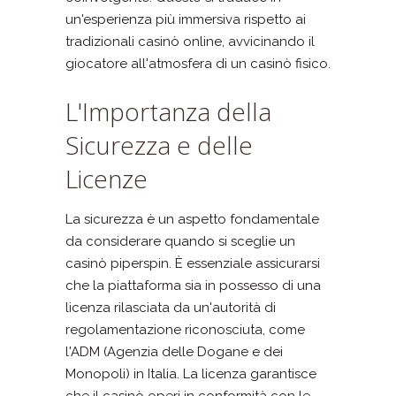
un'esperienza più immersiva rispetto ai
tradizionali casinò online, avvicinando il
giocatore all'atmosfera di un casinò fisico.
L'Importanza della
Sicurezza e delle
Licenze
La sicurezza è un aspetto fondamentale
da considerare quando si sceglie un
casinò piperspin. È essenziale assicurarsi
che la piattaforma sia in possesso di una
licenza rilasciata da un'autorità di
regolamentazione riconosciuta, come
l'ADM (Agenzia delle Dogane e dei
Monopoli) in Italia. La licenza garantisce
che il casinò operi in conformità con le