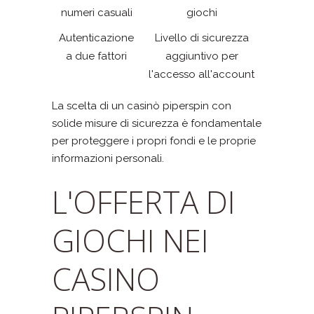
numeri casuali
giochi
Autenticazione
Livello di sicurezza
a due fattori
aggiuntivo per
l'accesso all'account
La scelta di un casinò piperspin con
solide misure di sicurezza è fondamentale
per proteggere i propri fondi e le proprie
informazioni personali.
L'OFFERTA DI
GIOCHI NEI
CASINO