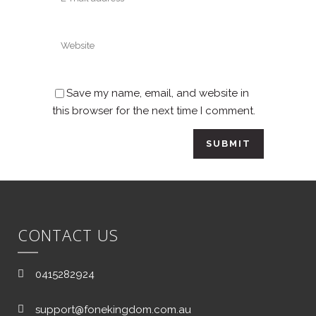
Save my name, email, and website in
this browser for the next time I comment.
CONTACT US
0415282924
support@fonekingdom.com.au