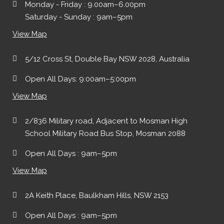
Monday - Friday : 9.00am–6.00pm
Saturday - Sunday : 9am–5pm
View Map
5/12 Cross St, Double Bay NSW 2028, Australia
Open All Days: 9:00am–5:00pm
View Map
2/836 Military road, Adjacent to Mosman High
School Military Road Bus Stop, Mosman 2088
Open All Days : 9am–5pm
View Map
2A Keith Place, Baulkham Hills, NSW 2153
Open All Days : 9am–5pm