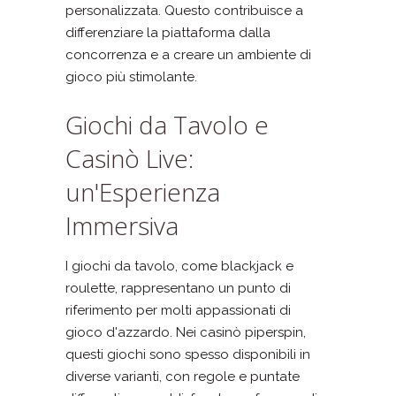
personalizzata. Questo contribuisce a
differenziare la piattaforma dalla
concorrenza e a creare un ambiente di
gioco più stimolante.
Giochi da Tavolo e
Casinò Live:
un'Esperienza
Immersiva
I giochi da tavolo, come blackjack e
roulette, rappresentano un punto di
riferimento per molti appassionati di
gioco d'azzardo. Nei casinò piperspin,
questi giochi sono spesso disponibili in
diverse varianti, con regole e puntate