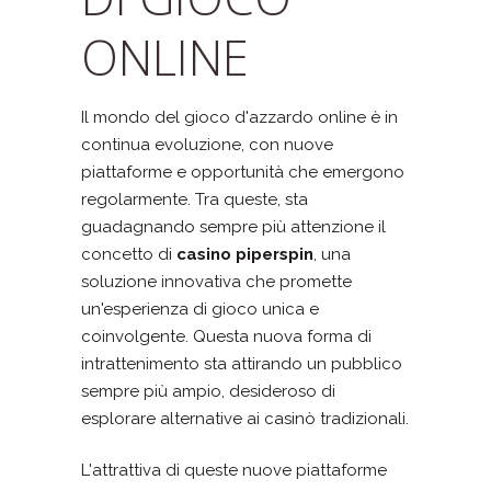
ONLINE
Il mondo del gioco d'azzardo online è in
continua evoluzione, con nuove
piattaforme e opportunità che emergono
regolarmente. Tra queste, sta
guadagnando sempre più attenzione il
concetto di
casino piperspin
, una
soluzione innovativa che promette
un'esperienza di gioco unica e
coinvolgente. Questa nuova forma di
intrattenimento sta attirando un pubblico
sempre più ampio, desideroso di
esplorare alternative ai casinò tradizionali.
L'attrattiva di queste nuove piattaforme