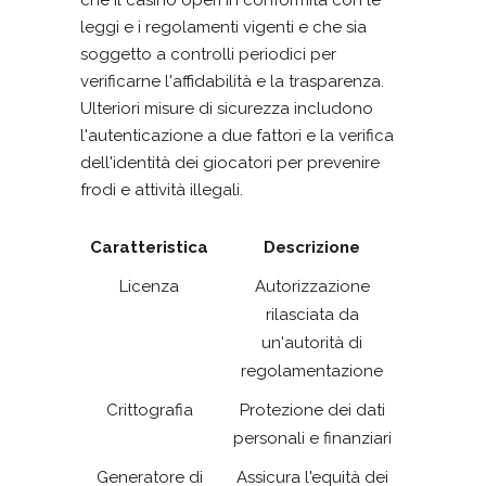
leggi e i regolamenti vigenti e che sia
soggetto a controlli periodici per
verificarne l'affidabilità e la trasparenza.
Ulteriori misure di sicurezza includono
l'autenticazione a due fattori e la verifica
dell'identità dei giocatori per prevenire
frodi e attività illegali.
Caratteristica
Descrizione
Licenza
Autorizzazione
rilasciata da
un'autorità di
regolamentazione
Crittografia
Protezione dei dati
personali e finanziari
Generatore di
Assicura l'equità dei