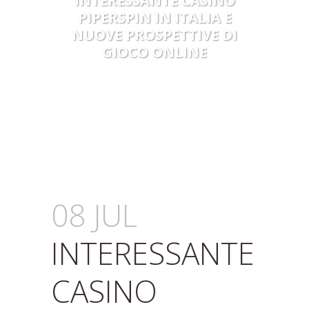
INTERESSANTE CASINO
PIPERSPIN IN ITALIA E
NUOVE PROSPETTIVE DI
GIOCO ONLINE
08 JUL
INTERESSANTE
CASINO